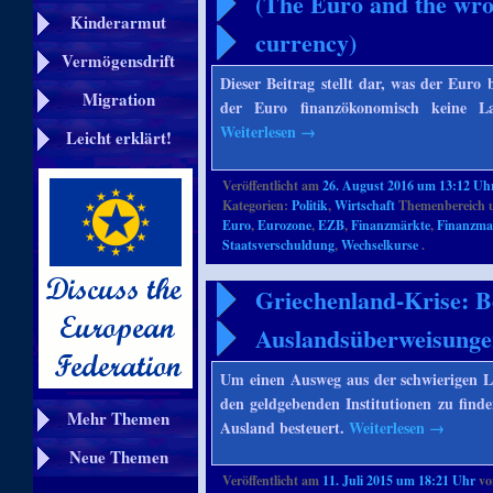
(The Euro and the wron
Kinderarmut
currency)
Vermögensdrift
Dieser Beitrag stellt dar, was der Eur
Migration
der Euro finanzökonomisch keine La
Weiterlesen
→
Leicht erklärt!
Veröffentlicht am
26. August 2016 um 13:12 Uh
Kategorien:
Politik
,
Wirtschaft
Themenbereich 
Euro
,
Eurozone
,
EZB
,
Finanzmärkte
,
Finanzma
Staatsverschuldung
,
Wechselkurse
.
Griechenland-Krise: Be
Auslandsüberweisung
Um einen Ausweg aus der schwierigen L
den geldgebenden Institutionen zu finde
Mehr Themen
Ausland besteuert.
Weiterlesen
→
Neue Themen
Veröffentlicht am
11. Juli 2015 um 18:21 Uhr
v