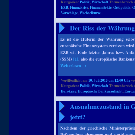
Kategorien:
Politik
,
Wirtschaft
Themenbereich 
EZB
,
Finanzkrise
,
Finanzmärkte
,
Geldpolitik
,
G
Vorschläge
,
Wechselkurse
.
Der Riss der Währung
Es ist die Hüterin der Währung selbs
europäische Finanzsystem zerrissen wird
EZB seit Ende letzten Jahres bzw. Anfa
(SSM)
[1]
, also die europäische Bankena
Weiterlesen
→
Veröffentlicht am
10. Juli 2015 um 12:00 Uhr
v
Kategorien:
Politik
,
Wirtschaft
Themenbereich 
Eurokrise
,
Europäische Bankenaufsicht
,
Euroz
Ausnahmezustand in Gr
jetzt?
Nachdem der griechische Ministerpräsid
Referendum abzusagen und stattdesse