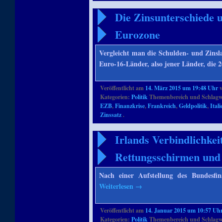
Die Zinsunterschiede u
Eurozone
Vergleicht man die Schulden- und Zinsl
Euro-16-Länder, also jener Länder, die 
Veröffentlicht am
14. März 2015 um 19:48 Uhr
Kategorien:
Politik
Themenbereich und Schlagw
EZB
,
Finanzkrise
,
Frankreich
,
Geldpolitik
,
Itali
Zinssatz
.
Irlands Verbindlichke
Rettungsschirmen und
Nach einer Aufstellung des Bundesfi
Weiterlesen
→
Veröffentlicht am
14. Januar 2015 um 10:57 Uh
Kategorien:
Politik
Themenbereich und Schlagw