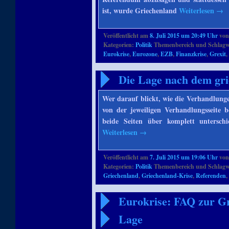
ist, wurde Griechenland
Weiterlesen
→
Veröffentlicht am
8. Juli 2015 um 20:49 Uhr
vo
Kategorien:
Politik
Themenbereich und Schlagw
Eurokrise
,
Eurozone
,
EZB
,
Finanzkrise
,
Grexit
Die Lage nach dem gr
Wer darauf blickt, wie die Verhandlung
von der jeweiligen Verhandlungsseite 
beide Seiten über komplett untersch
Weiterlesen
→
Veröffentlicht am
7. Juli 2015 um 19:06 Uhr
vo
Kategorien:
Politik
Themenbereich und Schlagw
Griechenland
,
Griechenland-Krise
,
Referenden
Eurokrise: FAQ zur Gr
Lage