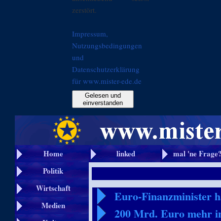
zerstört.
Impressum,
Nutzungsbedingungen
und
Datenschutzerklärung
für www.mister-ede.de
Gelesen und
einverstanden
Home
linked
mal 'ne Frage
Politik
Wirtschaft
Euro-Finanzminister h
Medien
200 Mrd. Euro mehr i