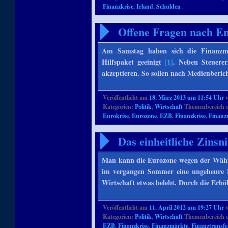
Finanzkrise
,
Irland
,
Schulden
.
Offene Fragen nach En
Am Samstag haben sich die Finanzmi
Hilfspaket geeinigt
[1]
. Neben Steuer
akzeptieren. So sollen nach Medienberi
Veröffentlicht am
18. März 2013 um 11:54 Uhr
Kategorien:
Politik
,
Wirtschaft
Themenbereich 
Eurokrise
,
Eurozone
,
EZB
,
Finanzkrise
,
Finanz
Das einheitliche Zinsn
Man kann die Eurozone wegen der Währ
im vergangen Sommer eine ungeheure 
Wirtschaft etwas belebt. Durch die Erh
Veröffentlicht am
11. April 2012 um 19:27 Uhr
Kategorien:
Politik
,
Wirtschaft
Themenbereich 
EZB
,
Finanzkrise
,
Finanzmärkte
,
Finanztransfe