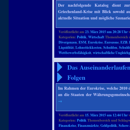
Der nachfolgende Katalog dient z
Griechenland-Krise mit Blick sowohl au
aktuelle Situation und mögliche Szenari
Veröffentlicht am
23. März 2015 um 20:28 Uhr
Kategorien:
Politik
,
Wirtschaft
Themenbereich 
Divergenzen
,
ESM
,
Eurokrise
,
Eurozone
,
EZB
,
Liquidität
,
Lohnstückkosten
,
Schulden
,
Schuld
Wettbewerbsfähigkeit
,
wirtschaftliche Ungleich
Das Auseinanderlaufen
Folgen
Im Rahmen der Eurokrise, welche 2010 di
an die Staaten der Währungsgemeinscha
→
Veröffentlicht am
15. März 2015 um 12:44 Uhr
Kategorien:
Politik
Themenbereich und Schlagw
Finanzkrise
,
Finanzmärkte
,
Geldpolitik
,
Schere