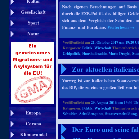
Kultur
Nach eigenen Berechnungen auf Basis 
Gesellschaft
durch die EZB-Politik des billigen Gelde
sich aus dem Vergleich der Schulden- u
Sport
Finanz- und Eurokrise.
Weiterlesen
→
Natur
Veröffentlicht am
21. Oktober 2017 um 19:20 U
Kategorien:
Politik
,
Wirtschaft
Themenbereich 
Geldpolitik
,
Haushaltssaldo
,
Mario Draghi
,
Sta
Zur aktuellen italieni
Vorweg ist zur italienischen Staatsver
des BIP, die zu einem großen Teil von I
Veröffentlicht am
29. August 2016 um 13:34 Uh
Kategorien:
Politik
,
Wirtschaft
Themenbereich 
Europa
Schulden
,
Schuldenquote
,
Staatsverschuldung
,
Corona
Der Euro und seine fa
Klimawandel