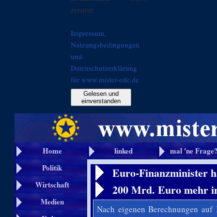
zerstört.
Impressum,
Nutzungsbedingungen
und
Datenschutzerklärung
für www.mister-ede.de
Gelesen und
einverstanden
Home
linked
mal 'ne Frage
Politik
Euro-Finanzminister h
Wirtschaft
200 Mrd. Euro mehr i
Medien
Nach eigenen Berechnungen auf B