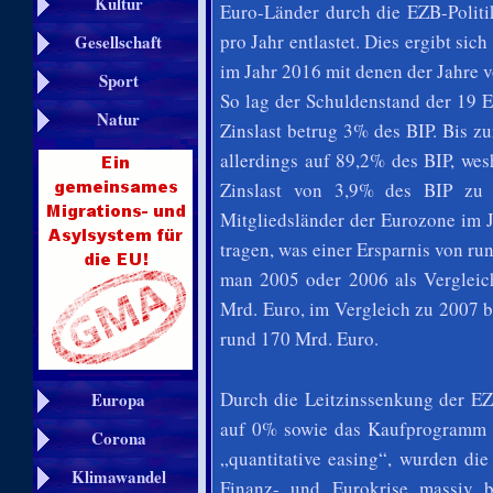
Kultur
Euro-Länder durch die EZB-Politi
pro Jahr entlastet. Dies ergibt si
Gesellschaft
im Jahr 2016 mit denen der Jahre v
Sport
So lag der Schuldenstand der 19 
Natur
Zinslast betrug 3% des BIP. Bis 
allerdings auf 89,2% des BIP, we
Zinslast von 3,9% des BIP zu 
Mitgliedsländer der Eurozone im 
tragen, was einer Ersparnis von ru
man 2005 oder 2006 als Vergleichs
Mrd. Euro, im Vergleich zu 2007 
rund 170 Mrd. Euro.
Durch die Leitzinssenkung der E
Europa
auf 0% sowie das Kaufprogramm d
Corona
„quantitative easing“, wurden die
Klimawandel
Finanz- und Eurokrise massiv b