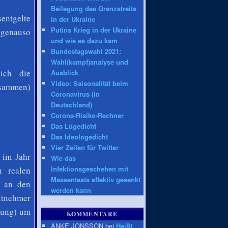
Beilegung des Grenzstreits
sentgelte
in der Ukraine
Putins Krieg in der Ukraine
genauso
und wie es dazu kam
Bundestagswahl 2021:
Wahl(kampf)analyse und
ich die
Ausblick
Video: Saisonalität beim
usammen)
Coronavirus (in
Deutschland)
Corona-Risiko-Rechner
Das Lügedicht
Das Ideologedicht
Vier Zeilen für Twitter
e im Jahr
Wie das
Infektionsgeschehen mit
n realen
Massentests effektiv gesenkt
l an den
werden kann
itnehmer
rung) um
KOMMENTARE
ANKE JONSSON bei
Heißt