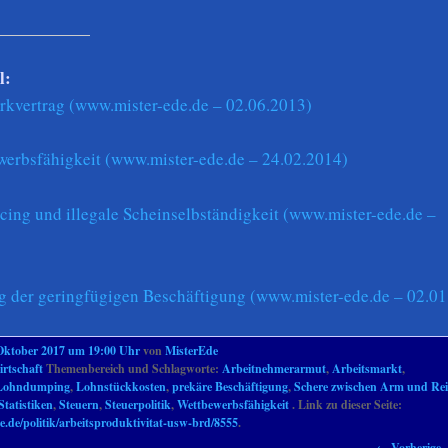
l:
rkvertrag (www.mister-ede.de – 02.06.2013)
werbsfähigkeit (www.mister-ede.de – 24.02.2014)
cing und illegale Scheinselbständigkeit (www.mister-ede.de –
g der geringfügigen Beschäftigung (www.mister-ede.de – 02.01
Oktober 2017 um 19:00 Uhr
von
MisterEde
rtschaft
Themenbereich und Schlagworte:
Arbeitnehmerarmut
,
Arbeitsmarkt
,
Lohndumping
,
Lohnstückkosten
,
prekäre Beschäftigung
,
Schere zwischen Arm und Re
Statistiken
,
Steuern
,
Steuerpolitik
,
Wettbewerbsfähigkeit
. Link zu dieser Seite:
e.de/politik/arbeitsproduktivitat-usw-brd/8555
.
←
Vorherige