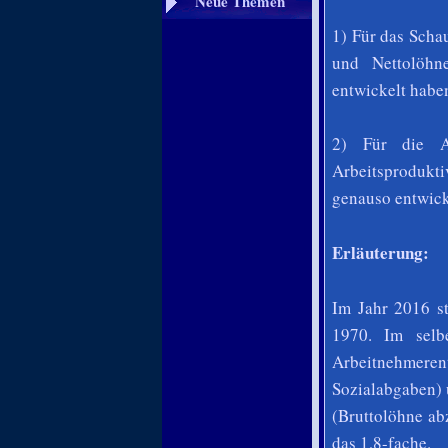
Neue Themen
1) Für das Scha
und Nettolöhn
entwickelt habe
2) Für die A
Arbeitsprodukti
genauso entwicke
Erläuterung:
Im Jahr 2016 st
1970. Im selb
Arbeitnehmerent
Sozialabgaben) 
(Bruttolöhne ab
das 1,8-fache.