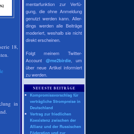
mentarfunktion zur Verfü-
gung, die ohne Anmeldung
genutzt werden kann. Aller-
dings werden alle Beiträge
moderiert, weshalb sie nicht
direkt erscheinen.
erie 18,
Folgt meinem Twitter-
aten.
Account
@me2birdie
, um
über neue Artikel informiert
de
zu werden.
NEUESTE BEITRÄGE
Kompromissvorschlag für
verträgliche Strompreise in
klung in
Deutschland
and.
Vertrag zur friedlichen
Koexistenz zwischen der
Allianz und der Russischen
Föderation und zur