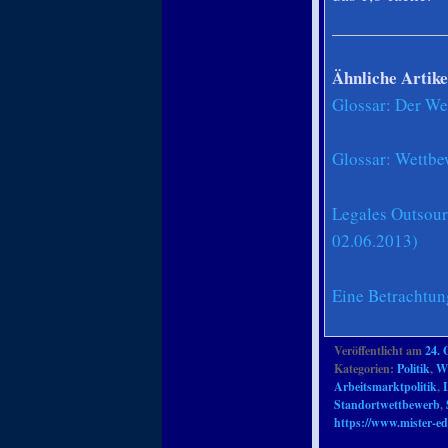
Ähnliche Artike
Glossar: Der We
Glossar: Wettbe
Legales Outsour
02.06.2013)
Eine Betrachtun
Veröffentlicht am
24. 
Kategorien:
Politik
,
Wi
Arbeitsmarktpolitik
,
Standortwettbewerb
,
https://www.mister-ed
Artikelnavigation