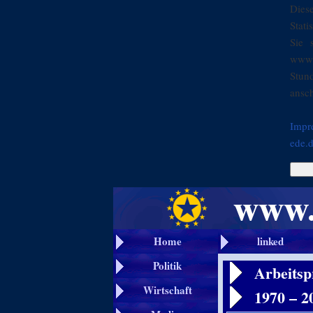
Dies
Stati
Sie 
www.
Stun
ansch
Impr
ede.
Home
linked
Politik
Arbeitsp
Wirtschaft
1970 – 2