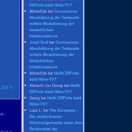
ZDFinfo bald Hitler-TV?
MisterEde bei
Coronavirus:
Abschätzung der Testquote
mittels Modellierung der
tatsächlichen
Infektionskurve
Josef Graf
bei
Coronavirus:
Abschätzung der Testquote
mittels Modellierung der
tatsächlichen
Infektionskurve
MisterEde bei
Heißt ZDFinfo
bald Hitler-TV?
Albrecht von Donop bei
Heißt
.2013)
ZDFinfo bald Hitler-TV?
Georg bei
Heißt ZDFinfo bald
Hitler-TV?
Lupo L. bei
The European –
ich
,
Die rechts-braune
Stimmungsmache unter dem
Deckmantel der
Nächste
→