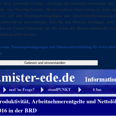
er Blog verwendet Cookies, allerdings nur technisch notwendige und 
stik- oder Tracking-Cookies. Mit der weiteren Verwendung der Seite er
sich mit den Nutzungsbedingungen und Datenschutzbestimmunge
mister-ede.de einverstanden. Falls Sie den Hinweis bestätigen, wird 
den ein Cookie hinterlegt, der bis dahin das Banner ausblendet und
ließend selbst zerstört.
essum, Nutzungsbedingungen und Datenschutzerklärung für www.miste
de
Gelesen und einverstanden
mal 'ne Frage?
standPUNKT
4 fun
roduktivität, Arbeitnehmerentgelte und Nettol
016 in der BRD