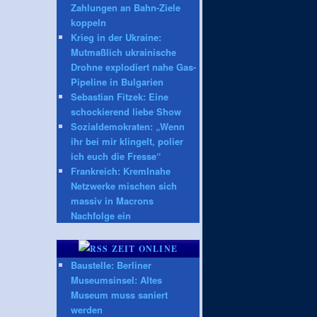
Zahlungen an Bahn-Ziele
koppeln
Krieg in der Ukraine:
Mutmaßlich ukrainische
Drohne explodiert nahe Gas-
Pipeline in Bulgarien
Sebastian Fitzek: Eine
schockierend liebe Show
Sozialdemokraten: „Wenn
ihr bei mir klingelt, polier
ich euch die Fresse“
Frankreich: Kremlnahe
Netzwerke mischen sich
massiv in Macrons
Nachfolge ein
ZEIT ONLINE
Baustelle: Berliner
Museumsinsel: Altes
Museum muss saniert
werden