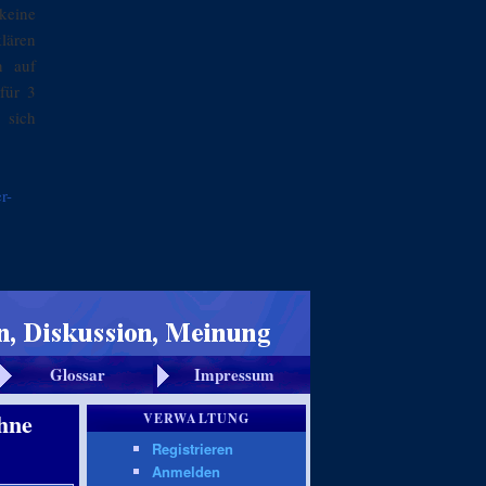
keine
klären
n auf
für 3
 sich
r-
Glossar
Impressum
öhne
VERWALTUNG
Registrieren
Anmelden