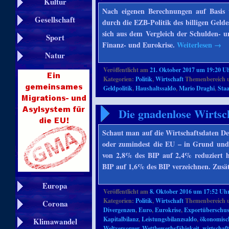
Kultur
Nach eigenen Berechnungen auf Basis 
Gesellschaft
durch die EZB-Politik des billigen Gelde
sich aus dem Vergleich der Schulden- u
Sport
Finanz- und Eurokrise.
Weiterlesen
→
Natur
Veröffentlicht am
21. Oktober 2017 um 19:20 U
Kategorien:
Politik
,
Wirtschaft
Themenbereich 
Geldpolitik
,
Haushaltssaldo
,
Mario Draghi
,
Sta
Die gnadenlose Wirtsc
Schaut man auf die Wirtschaftsdaten De
oder zumindest die EU – in Grund und
von 2,8% des BIP auf 2,4% reduziert 
BIP auf 1,6% des BIP verzeichnen. Zusä
Europa
Veröffentlicht am
8. Oktober 2016 um 17:52 Uh
Kategorien:
Politik
,
Wirtschaft
Themenbereich 
Corona
Divergenzen
,
Euro
,
Eurokrise
,
Exportüberschuss
Kapitalbilanz
,
Leistungsbilanzsaldo
,
ökonomisc
Klimawandel
Weltversorger
,
Wettbewerbsfähigkeit
,
wirtschaf