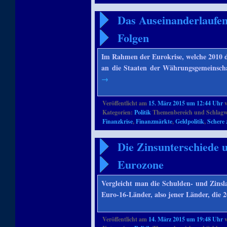
Das Auseinanderlaufen
Folgen
Im Rahmen der Eurokrise, welche 2010 di
an die Staaten der Währungsgemeinscha
→
Veröffentlicht am
15. März 2015 um 12:44 Uhr
Kategorien:
Politik
Themenbereich und Schlagw
Finanzkrise
,
Finanzmärkte
,
Geldpolitik
,
Schere
Die Zinsunterschiede u
Eurozone
Vergleicht man die Schulden- und Zinsl
Euro-16-Länder, also jener Länder, die 
Veröffentlicht am
14. März 2015 um 19:48 Uhr