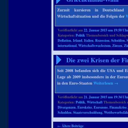
Zurzeit kursieren in Deutschlan
Wirtschaftsituation und die Folgen der
W
Veröffentlicht am
22. Januar 2015 um 19:50 Uh
Kategorien:
Politik
Themenbereich und Schlagw
Deflation
,
Irland
,
Italien
,
Rezession
,
Schulden
,
international
,
Wirtschaftswachstum
,
Zinsen
,
Zi
Die zwei Krisen der Fi
Seit 2008 befanden sich die USA und Eu
Lage ab 2009 insbesondere in der Euroz
in den Euro-Staaten
Weiterlesen
→
Veröffentlicht am
21. Januar 2015 um 19:34 Uh
Kategorien:
Politik
,
Wirtschaft
Themenbereich 
Divergenzen
,
Eurokrise
,
Eurozone
,
Finanzkrise
Schulden
,
Staatsverschuldung
,
Wettbewerbsfäh
Artikelnavigation
←
Ältere Beiträge