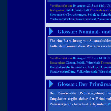
Veröffentlicht am
10. August 2015 um 14:01 Uh
Kategorien:
Politik
,
Wirtschaft
Themenbereich 
ökonomische Betrachtungen
,
Schulden
,
Schuld
Wirtschaftslexikon
,
Zinsen
,
Zinslast
,
Zusamme
Glossar: Nominal- und
Für eine Betrachtung von Staatsschuld
Außerdem können diese Werte zu versch
Veröffentlicht am
10. August 2015 um 14:00 Uh
Kategorien:
Glossar
,
Politik
,
Wirtschaft
Themenb
Haushaltssaldo
,
Kennzahlen
,
Lexikon
,
ökonomi
Staatsverschuldung
,
Volkswirtschaft
,
Wirtschaf
Glossar: Der Primärsa
Der Primärsaldo (Primärergebnis) be
Umgekehrt ergibt daher der Primärsa
Primärergebnis berechnet sich, indem
We