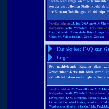
nachfolgend einige wichtige Kennzahle
von der europäischen Statistikbehörde 
der Eurostat-Tabelle „gov_10_dd_edpt
Veröffentlicht am
25. Juni 2015 um 08:34 Uhr
v
Kategorien:
Politik
,
Wirtschaft
Themenbereich 
Haushaltssaldo
,
ökonomische Betrachtungen
,
S
Übersicht
,
Volkswirtschaft
,
Zinsen
,
Zinslast
.
Eurokrise: FAQ zur Gr
Lage
Der nachfolgende Katalog dient z
Griechenland-Krise mit Blick sowohl au
aktuelle Situation und mögliche Szenari
Veröffentlicht am
23. März 2015 um 20:28 Uhr
Kategorien:
Politik
,
Wirtschaft
Themenbereich 
Divergenzen
,
ESM
,
Eurokrise
,
Eurozone
,
EZB
,
Liquidität
,
Lohnstückkosten
,
Schulden
,
Schuld
Wettbewerbsfähigkeit
,
wirtschaftliche Ungleich