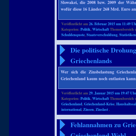
Slowakei, die 2008 bzw. 2009 der Währ
wofür diese 16 Länder 268 Mrd. Euro a
Veröffentlicht am
26. Februar 2015 um 11:49 U
Kategorien:
Politik
,
Wirtschaft
Themenbereich 
Schuldenquote
,
Staatsverschuldung
,
Statistike
Die politische Drohun
Griechenlands
Wer sich die Zinsbelastung Griechenlan
Griechenland kaum noch entlasten kann
Veröffentlicht am
29. Januar 2015 um 19:47 Uh
Kategorien:
Politik
,
Wirtschaft
Themenbereich 
Griechenland
,
Griechenland-Krise
,
Haushaltssa
international
,
Zinsen
,
Zinslast
.
Fehlannahmen zu Grie
Griechenland-Wahl