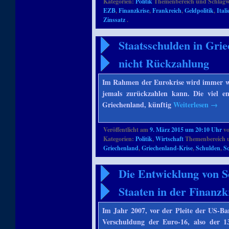
Kategorien:
Politik
Themenbereich und Schlagw
EZB
,
Finanzkrise
,
Frankreich
,
Geldpolitik
,
Itali
Zinssatz
.
Staatsschulden in Grie
nicht Rückzahlung
Im Rahmen der Eurokrise wird immer wi
jemals zurückzahlen kann. Die viel en
Griechenland, künftig
Weiterlesen
→
Veröffentlicht am
9. März 2015 um 20:10 Uhr
v
Kategorien:
Politik
,
Wirtschaft
Themenbereich 
Griechenland
,
Griechenland-Krise
,
Schulden
,
S
Die Entwicklung von S
Staaten in der Finanzk
Im Jahr 2007, vor der Pleite der US-
Verschuldung der Euro-16, also der 1