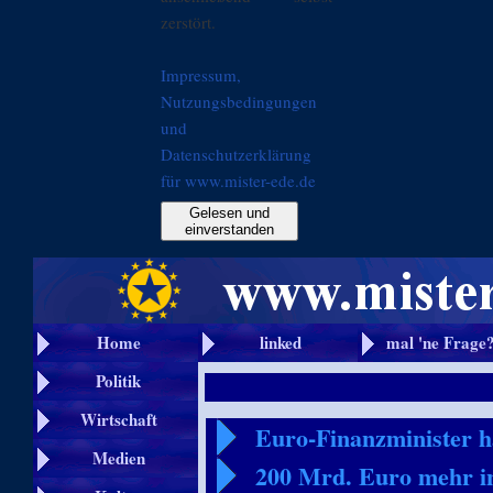
zerstört.
Impressum,
Nutzungsbedingungen
und
Datenschutzerklärung
für www.mister-ede.de
Gelesen und
einverstanden
Home
linked
mal 'ne Frage
Politik
Wirtschaft
Euro-Finanzminister h
Medien
200 Mrd. Euro mehr i