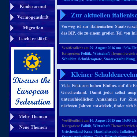
Kinderarmut
Zur aktuellen italieni
Vermögensdrift
Vorweg ist zur italienischen Staatsver
Migration
des BIP, die zu einem großen Teil von I
Leicht erklärt!
Veröffentlicht am
29. August 2016 um 13:34 Uh
Kategorien:
Politik
,
Wirtschaft
Themenbereich 
Schulden
,
Schuldenquote
,
Staatsverschuldung
,
Kleiner Schuldenrechn
Viele Faktoren haben Einfluss auf die E
Griechenland. Damit jeder selbst auspr
unterschiedlichen Annahmen für Zins
nächsten Jahren entwickelt, findet sich h
Mehr Themen
Veröffentlicht am
16. August 2015 um 16:00 Uh
Kategorien:
Politik
,
Wirtschaft
Themenbereich 
Neue Themen
Griechenland-Krise
,
Haushaltssaldo
,
Inflation /
Staatsverschuldung
,
Tools
,
Wirtschaftswachst