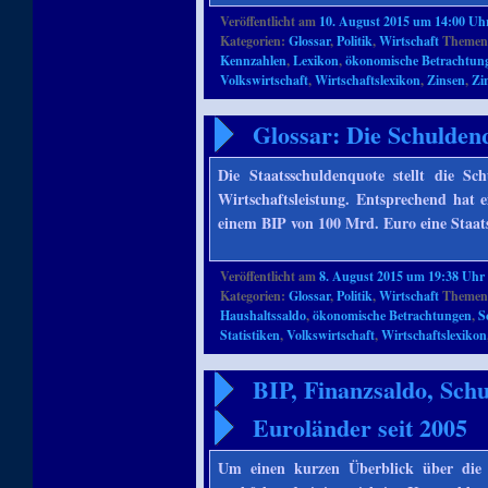
Veröffentlicht am
10. August 2015 um 14:00 Uh
Kategorien:
Glossar
,
Politik
,
Wirtschaft
Themenb
Kennzahlen
,
Lexikon
,
ökonomische Betrachtun
Volkswirtschaft
,
Wirtschaftslexikon
,
Zinsen
,
Zi
Glossar: Die Schuldenq
Die Staatsschuldenquote stellt die Sc
Wirtschaftsleistung. Entsprechend hat
einem BIP von 100 Mrd. Euro eine Staa
Veröffentlicht am
8. August 2015 um 19:38 Uhr
Kategorien:
Glossar
,
Politik
,
Wirtschaft
Themenb
Haushaltssaldo
,
ökonomische Betrachtungen
,
S
Statistiken
,
Volkswirtschaft
,
Wirtschaftslexikon
BIP, Finanzsaldo, Sch
Euroländer seit 2005
Um einen kurzen Überblick über die F