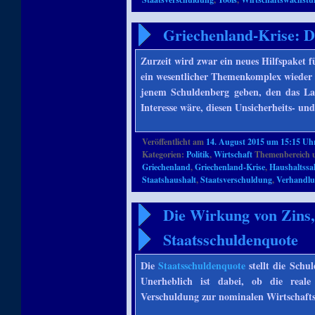
Griechenland-Krise: D
Zurzeit wird zwar ein neues Hilfspaket f
ein wesentlicher Themenkomplex wieder 
jenem Schuldenberg geben, den das Land
Interesse wäre, diesen Unsicherheits- un
Veröffentlicht am
14. August 2015 um 15:15 Uh
Kategorien:
Politik
,
Wirtschaft
Themenbereich 
Griechenland
,
Griechenland-Krise
,
Haushaltssa
Staatshaushalt
,
Staatsverschuldung
,
Verhandl
Die Wirkung von Zins,
Staatsschuldenquote
Die
Staatsschuldenquote
stellt die Schul
Unerheblich ist dabei, ob die real
Verschuldung zur nominalen Wirtschaftsl