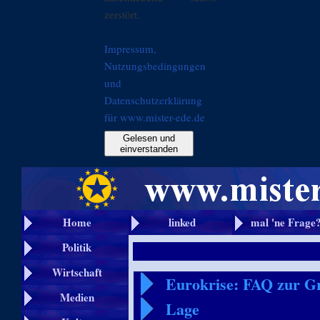
zerstört.
Impressum,
Nutzungsbedingungen
und
Datenschutzerklärung
für www.mister-ede.de
Gelesen und
einverstanden
Home
linked
mal 'ne Frage
Politik
Wirtschaft
Eurokrise: FAQ zur Gr
Medien
Lage