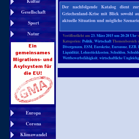
Kultur
Der nachfolgende Katalog dient z
Gesellschaft
Griechenland-Krise mit Blick sowohl au
aktuelle Situation und mögliche Szenari
Sport
Natur
Veröffentlicht am
23. März 2015 um 20:28 Uhr
Kategorien:
Politik
,
Wirtschaft
Themenbereich 
Divergenzen
,
ESM
,
Eurokrise
,
Eurozone
,
EZB
,
Liquidität
,
Lohnstückkosten
,
Schulden
,
Schuld
Wettbewerbsfähigkeit
,
wirtschaftliche Ungleich
Europa
Corona
Klimawandel