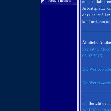
Neue Themen
ein kollabier
Arbeitsplätze e
dass es auf lan
konkurrieren und
Ähnliche Artike
Der fatale Mecha
06.02.2015)
Die Wettbewerbs
Die Wettbewerbs
[1]
Bericht des 
zur PDF auf ww