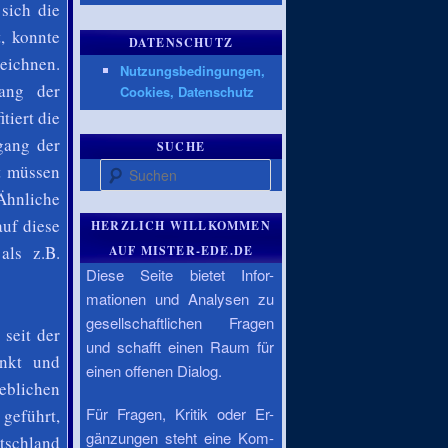
sich die
, konnte
DATENSCHUTZ
eichnen.
Nutzungsbedingungen,
ang der
Cookies, Datenschutz
tiert die
gang der
SUCHE
Suchen
t müssen
 Ähnliche
auf diese
HERZLICH WILLKOMMEN
als z.B.
AUF MISTER-EDE.DE
Diese Seite bietet Infor-
mationen und Analysen zu
gesellschaftlichen Fragen
seit der
und schafft einen Raum für
enkt und
einen offenen Dialog.
eblichen
Für Fragen, Kritik oder Er-
 geführt,
gänzungen steht eine Kom-
tschland