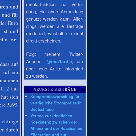
mentarfunktion zur Verfü-
aren und
gung, die ohne Anmeldung
– und für
genutzt werden kann. Aller-
 der Euro
dings werden alle Beiträge
 ist und
moderiert, weshalb sie nicht
elm, wer
direkt erscheinen.
Folgt meinem Twitter-
Account
@me2birdie
, um
dass auf
über neue Artikel informiert
 auf ein
zu werden.
innahmen
2012 auf
NEUESTE BEITRÄGE
hat sich
Kompromissvorschlag für
verträgliche Strompreise in
tere 5,6%
Deutschland
Vertrag zur friedlichen
achfrage
Koexistenz zwischen der
Allianz und der Russischen
er durch
Föderation und zur