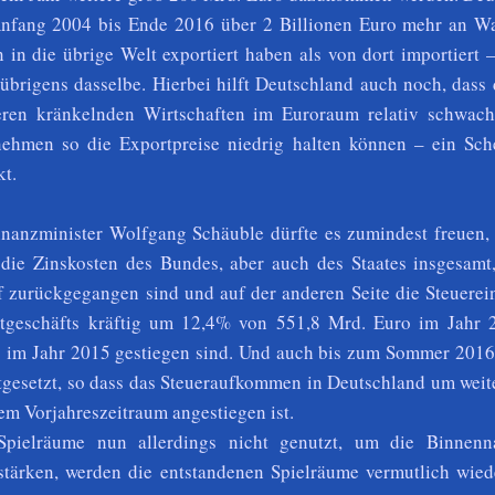
Anfang 2004 bis Ende 2016 über 2 Billionen Euro mehr an W
n in die übrige Welt exportiert haben als von dort importiert 
t übrigens dasselbe. Hierbei hilft Deutschland auch noch, dass
ren kränkelnden Wirtschaften im Euroraum relativ schwach
nehmen so die Exportpreise niedrig halten können – ein Sch
kt.
nanzminister Wolfgang Schäuble dürfte es zumindest freuen, 
 die Zinskosten des Bundes, aber auch des Staates insgesamt,
ef zurückgegangen sind und auf der anderen Seite die Steuere
tgeschäfts kräftig um 12,4% von 551,8 Mrd. Euro im Jahr 
 im Jahr 2015 gestiegen sind. Und auch bis zum Sommer 2016 
rtgesetzt, so dass das Steueraufkommen in Deutschland um wei
m Vorjahreszeitraum angestiegen ist.
pielräume nun allerdings nicht genutzt, um die Binnenn
stärken, werden die entstandenen Spielräume vermutlich wied