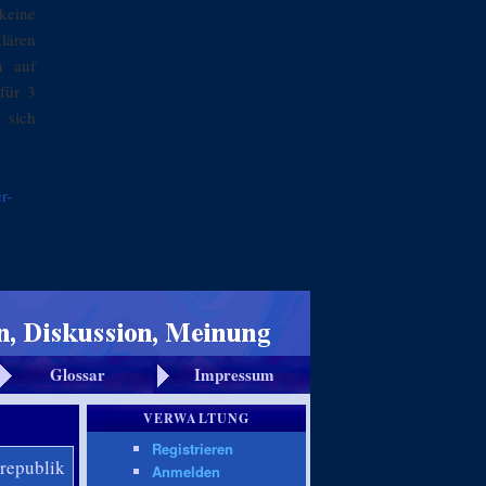
keine
klären
n auf
für 3
 sich
r-
Glossar
Impressum
VERWALTUNG
Registrieren
republik
Anmelden