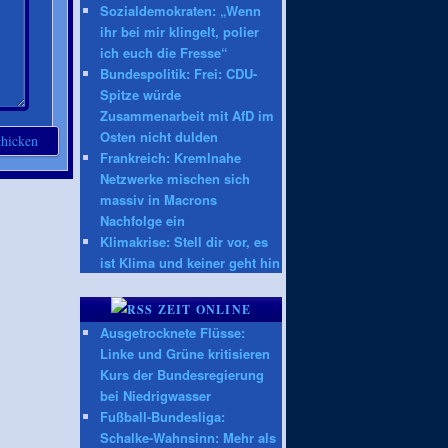
Sozialdemokraten: „Wenn
ihr bei mir klingelt, polier
ich euch die Fresse“
Bundespolitik: Frei: CDU-
Spitze würde
Zusammenarbeit mit AfD im
Osten nicht dulden
Frankreich: Kremlnahe
Netzwerke mischen sich
massiv in Macrons
Nachfolge ein
Klimakrise: Stell dir vor, es
ist Klima und keiner geht hin
ZEIT ONLINE
Ausgetrocknete Flüsse:
Linke und Grüne kritisieren
Kurs der Bundesregierung
bei Niedrigwasser
Fußball-Bundesliga:
Schalke-Wahnsinn: Mehr als