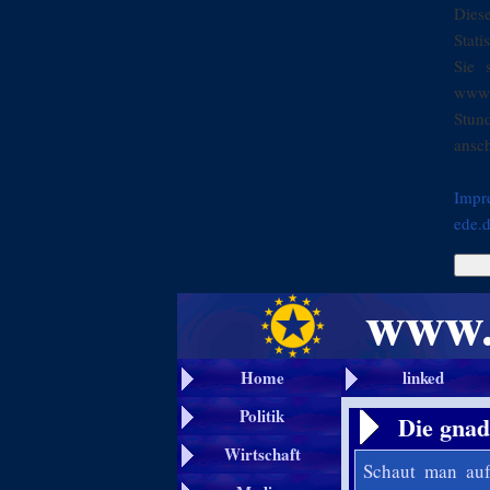
Dies
Stati
Sie 
www.
Stun
ansch
Impr
ede.
Home
linked
Politik
Die gnad
Wirtschaft
Schaut man auf