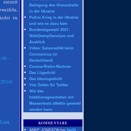
 zurzeit
Beilegung des Grenzstreits
zweifeln,
in der Ukraine
ieder zu
Putins Krieg in der Ukraine
und wie es dazu kam
Bundestagswahl 2021:
Wahl(kampf)analyse und
Ausblick
Video: Saisonalität beim
Coronavirus (in
e.de –
Deutschland)
Corona-Risiko-Rechner
Das Lügedicht
Das Ideologedicht
.2014)
Vier Zeilen für Twitter
Wie das
Infektionsgeschehen mit
Massentests effektiv gesenkt
werden kann
(
Link
KOMMENTARE
ANKE JONSSON bei
Heißt