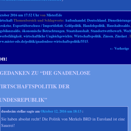
ktober 2016 um 17:52 Uhr
von
MisterEde
rtschaft
Themenbereich und Schlagworte:
Außenhandel
,
Deutschland
,
Dienstleistung
rokrise
,
Exportüberschuss / Importdefizit
,
Geldpolitik
,
Handelspolitik
,
Haushaltssaldo
,
gsbilanzsaldo
,
ökonomische Betrachtungen
,
Staatshaushalt
,
Standortwettbewerb
,
Wech
werbsfähigkeit
,
wirtschaftliche Ungleichgewichte
,
Wirtschaftspolitik
,
Zinsen
,
Zinslast
. 
ww.mister-ede.de/politik/gnadenlose-wirtschaftspolitik/5515
.
←
Vorherige
on:
 GEDANKEN ZU “
DIE GNADENLOSE
IRTSCHAFTSPOLITIK DER
UNDESREPUBLIK
”
duodecim stellae
sagte am
Oktober 12, 2016 um 18:13
:
Sie haben absolut recht! Die Politik von Merkels BRD in Euroland ist eine
Sauerei!