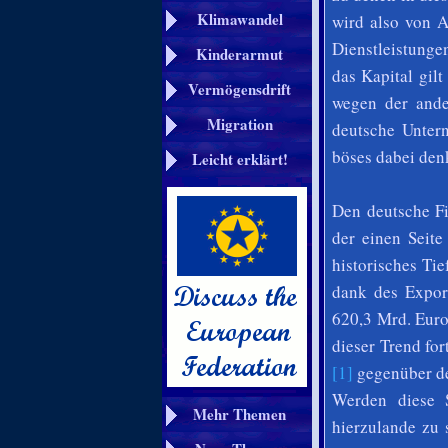
Klimawandel
wird also von 
Dienstleistunge
Kinderarmut
das Kapital gil
Vermögensdrift
wegen der ande
Migration
deutsche Unter
böses dabei den
Leicht erklärt!
Den deutsche Fi
der einen Seite
historisches Ti
dank des Expor
620,3 Mrd. Euro
dieser Trend fo
[1]
gegenüber de
Werden diese S
Mehr Themen
hierzulande zu 