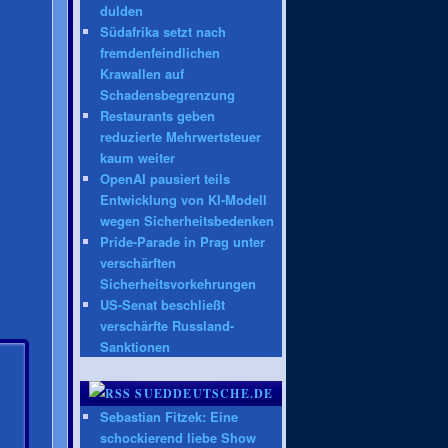
dulden
Südafrika setzt nach
fremdenfeindlichen
Krawallen auf
Schadensbegrenzung
Restaurants geben
reduzierte Mehrwertsteuer
kaum weiter
OpenAI pausiert teils
Entwicklung von KI-Modell
wegen Sicherheitsbedenken
Pride-Parade in Prag unter
verschärften
Sicherheitsvorkehrungen
US-Senat beschließt
verschärfte Russland-
Sanktionen
SUEDDEUTSCHE.DE
Sebastian Fitzek: Eine
schockierend liebe Show