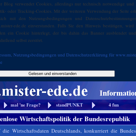
er Blog verwendet Cookies, allerdings nur technisch notwendige und 
stik- oder Tracking-Cookies. Mit der weiteren Verwendung der Seite er
sich mit den Nutzungsbedingungen und Datenschutzbestimmunge
mister-ede.de einverstanden. Falls Sie den Hinweis bestätigen, wird 
den ein Cookie hinterlegt, der bis dahin das Banner ausblendet und
ließend selbst zerstört.
essum, Nutzungsbedingungen und Datenschutzerklärung für www.miste
de
Gelesen und einverstanden
mal 'ne Frage?
standPUNKT
4 fun
enlose Wirtschaftspolitik der Bundesrepublik
 die Wirtschaftsdaten Deutschlands, konkurriert die Bundes