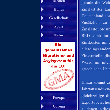
Medien
gerade die Wel
Zinslast der L
Kultur
Deutschland so
Gesellschaft
Zusätzlich z
Sport
Zinslastquote u
Natur
BRD somit durc
Zinskosten um c
allerdings ande
Zinsvorteile gi
Weise im inter
griechische Unt
Hinzu kommt zu
Jahrtausendwen
gleichzeitige d
Europa
Exportüberschüs
Corona
zu denen in die