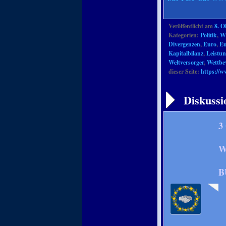
Veröffentlicht am
8. O
Kategorien:
Politik
,
Wi
Divergenzen
,
Euro
,
Eu
Kapitalbilanz
,
Leistun
Weltversorger
,
Wettbe
dieser Seite:
https://w
Artikelnavigation
Diskussi
3
W
B