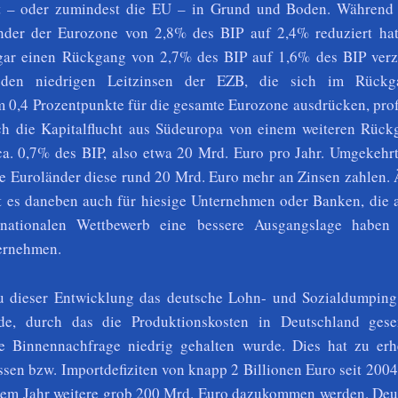
t – oder zumindest die EU – in Grund und Boden. Während 
änder der Eurozone von 2,8% des BIP auf 2,4% reduziert hat
gar einen Rückgang von 2,7% des BIP auf 1,6% des BIP verz
u
den niedrigen Leitzinsen der EZB, die sich im Rückg
m 0,4 Prozentpunkte für die gesamte Eurozone ausdrücken, profi
h die Kapitalflucht aus Südeuropa von einem weiteren Rück
a. 0,7% des BIP, also etwa 20 Mrd. Euro pro Jahr. Umgekehr
re Euroländer diese rund 20 Mrd. Euro mehr an Zinsen zahlen.
bt es daneben auch für hiesige Unternehmen oder Banken, die 
nationalen Wettbewerb eine bessere Ausgangslage haben 
ernehmen.
 dieser Entwicklung das deutsche Lohn- und Sozialdumping 
de, durch das die Produktionskosten in Deutschland ges
ie Binnennachfrage niedrig gehalten wurde. Dies hat zu erh
sen bzw. Importdefiziten von knapp 2 Billionen Euro seit 2004
sem Jahr weitere grob 200 Mrd. Euro dazukommen werden. Deu