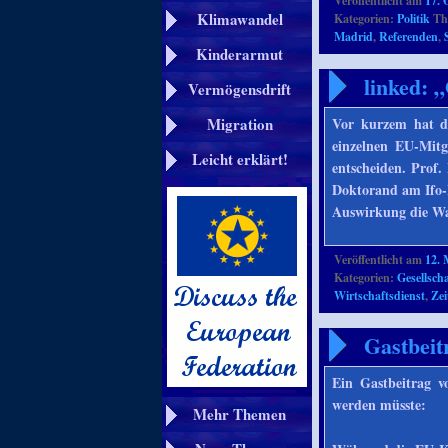
Veröffentlicht am
17. 
Klimawandel
Kategorien:
Politik
Th
Madrid
,
Referenden
,
Kinderarmut
linked: 
Vermögensdrift
Vor kurzem hat d
Migration
einzelnen EU-Mitg
Leicht erklärt!
entscheiden. Prof.
Doktorand am Ifo-I
Auswirkung die Wa
Veröffentlicht am
12. 
Kategorien:
Gesellscha
Wirtschaftsdienst
,
Zei
Gastbeit
Ein Gastbeitrag v
werden müsste:
Mehr Themen