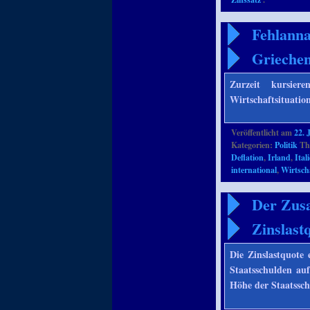
Fehlanna
Grieche
Zurzeit kursie
Wirtschaftsituatio
Veröffentlicht am
22. 
Kategorien:
Politik
Th
Deflation
,
Irland
,
Ital
international
,
Wirtsch
Der Zus
Zinslast
Die Zinslastquote 
Staatsschulden auf
Höhe der Staatssc