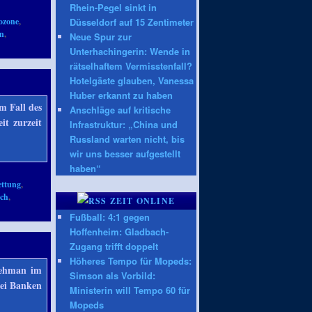
Rhein-Pegel sinkt in
Düsseldorf auf 15 Zentimeter
ozone
,
en
,
Neue Spur zur
Unterhachingerin: Wende in
rätselhaftem Vermisstenfall?
Hotelgäste glauben, Vanessa
Huber erkannt zu haben
m Fall des
Anschläge auf kritische
it zurzeit
Infrastruktur: „China und
Russland warten nicht, bis
wir uns besser aufgestellt
haben“
ettung
,
ich
,
ZEIT ONLINE
Fußball: 4:1 gegen
Hoffenheim: Gladbach-
Zugang trifft doppelt
Höheres Tempo für Mopeds:
Lehman im
Simson als Vorbild:
bei Banken
Ministerin will Tempo 60 für
Mopeds