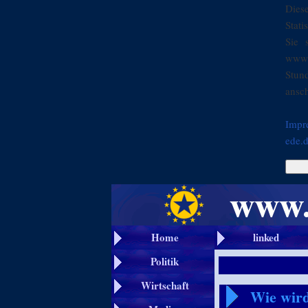
Dies
Stati
Sie 
www.
Stun
ansch
Impr
ede.
Home
linked
Politik
Wirtschaft
Wie wird