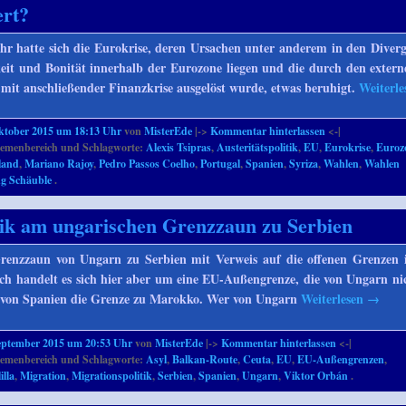
ert?
r hatte sich die Eurokrise, deren Ursachen unter anderem in den Diver
eit und Bonität innerhalb der Eurozone liegen und die durch den exter
mit anschließender Finanzkrise ausgelöst wurde, etwas beruhigt.
Weiterl
ktober 2015 um 18:13 Uhr
von
MisterEde
|->
Kommentar hinterlassen
<-|
emenbereich und Schlagworte:
Alexis Tsipras
,
Austeritätspolitik
,
EU
,
Eurokrise
,
Euroz
land
,
Mariano Rajoy
,
Pedro Passos Coelho
,
Portugal
,
Spanien
,
Syriza
,
Wahlen
,
Wahlen
g Schäuble
.
ik am ungarischen Grenzzaun zu Serbien
renzzaun von Ungarn zu Serbien mit Verweis auf die offenen Grenzen 
hlich handelt es sich hier aber um eine EU-Außengrenze, die von Ungarn ni
e von Spanien die Grenze zu Marokko. Wer von Ungarn
Weiterlesen
→
eptember 2015 um 20:53 Uhr
von
MisterEde
|->
Kommentar hinterlassen
<-|
emenbereich und Schlagworte:
Asyl
,
Balkan-Route
,
Ceuta
,
EU
,
EU-Außengrenzen
,
illa
,
Migration
,
Migrationspolitik
,
Serbien
,
Spanien
,
Ungarn
,
Viktor Orbán
.