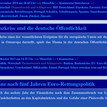
 November 2014 um 18:45 Uhr
von
MisterEde
|->
Kommentar hinterlassen
<-|
rtschaft
Themenbereich und Schlagworte:
BIP
,
Deutschland
,
Eurokrise
,
Eurostat
,
Eur
konomische Betrachtungen
,
Portugal
,
Schulden
,
Schuldenquote
,
Spanien
,
Staatsfinanz
olkswirtschaft
,
Zinsen
,
Zinslast
,
Zinssatz
.
nzkrise und die deutsche Öffentlichkeit
rise eines der wesentlichsten Ereignisse für die europäische Union seit de
in Osteuropa darstellt, spielt das Thema in der deutschen Öffentlichke
Oktober 2013 um 14:55 Uhr
von
MisterEde
|->
1
Kommentar
<-|
olitik
,
Wirtschaft
Themenbereich und Schlagworte:
Banken
,
Bankenkrise
,
EU
,
Euro-R
Finanzkrise
,
Griechenland
,
Hilfskredite
,
Irland
,
Portugal
,
Schere zwischen Arm und Re
anz nach fünf Jahren Euro-Rettungspolitik
rch das sechste Jahr der Finanzkrise nach dem Zusammenbruch von 
nsicherheiten an den Kapitalmärkten und der Gefahr einer Pleitewelle 