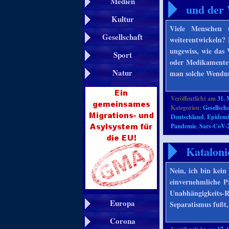
Medien
und der 
Kultur
Viele Menschen 
Gesellschaft
weiterentwickeln? 
ungewiss, wie das 
Sport
oder Medikamente v
Natur
man solche Wendung
Veröffentlicht am
31. 
Kategorien:
Gesellscha
Deutschland
,
Epidemi
Pandemie
,
Sars-CoV-
Kataloni
Nein, ich bin kein
einvernehmliche Pr
Unabhängigkeits-R
Europa
Separatismus fußt
Corona