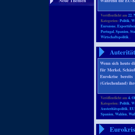
Neue Themen
Während die EU-
Veröffentlicht am
22.
Kategorien:
Politik
,
Wi
Eurozone
,
Exportübers
Portugal
,
Spanien
,
St
Wirtschaftspolitik
.
Auteritä
Wenn sich heute d
für Merkel, Schäu
Eurokrise bereits
(Griechenland) ih
Veröffentlicht am
4. O
Kategorien:
Politik
,
Wi
Austeritätspolitik
,
EU
Spanien
,
Wahlen
,
Wah
Eurokris