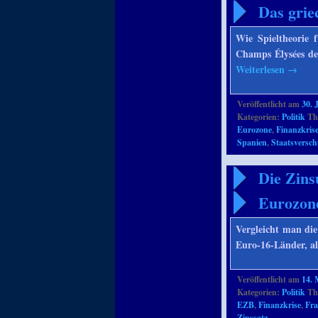
Das grie
Wie Spieltheorie 
Champs Élysées dem
Weiterlesen
→
Veröffentlicht am
30. 
Kategorien:
Politik
Th
Eurozone
,
Finanzkris
Spanien
,
Staatsversc
Die Zins
Eurozon
Vergleicht man die
Euro-16-Länder, al
Veröffentlicht am
14. 
Kategorien:
Politik
Th
EZB
,
Finanzkrise
,
Fra
Zinssatz
.