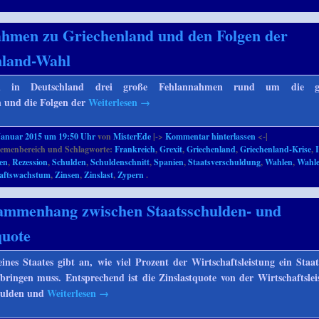
hmen zu Griechenland und den Folgen der
nland-Wahl
ren in Deutschland drei große Fehlannahmen rund um die gri
n und die Folgen der
Weiterlesen
→
Januar 2015 um 19:50 Uhr
von
MisterEde
|->
Kommentar hinterlassen
<-|
emenbereich und Schlagworte:
Frankreich
,
Grexit
,
Griechenland
,
Griechenland-Krise
,
I
ien
,
Rezession
,
Schulden
,
Schuldenschnitt
,
Spanien
,
Staatsverschuldung
,
Wahlen
,
Wahl
aftswachstum
,
Zinsen
,
Zinslast
,
Zypern
.
ammenhang zwischen Staatsschulden- und
quote
eines Staates gibt an, wie viel Prozent der Wirtschaftsleistung ein Staat
bringen muss. Entsprechend ist die Zinslastquote von der Wirtschaftslei
hulden und
Weiterlesen
→