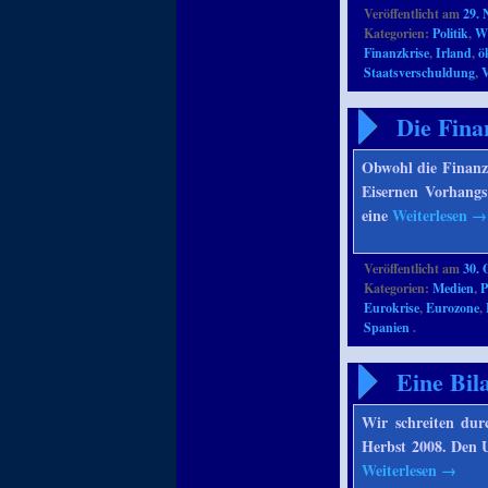
Veröffentlicht am
29.
Kategorien:
Politik
,
Wi
Finanzkrise
,
Irland
,
ö
Staatsverschuldung
,
V
Die Fina
Obwohl die Finanzk
Eisernen Vorhangs 
eine
Weiterlesen
→
Veröffentlicht am
30. 
Kategorien:
Medien
,
P
Eurokrise
,
Eurozone
,
Spanien
.
Eine Bil
Wir schreiten du
Herbst 2008. Den U
Weiterlesen
→