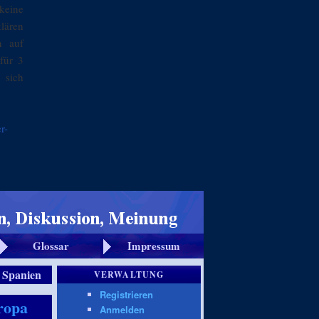
keine
klären
n auf
für 3
 sich
r-
Glossar
Impressum
:
Spanien
VERWALTUNG
Registrieren
ropa
Anmelden