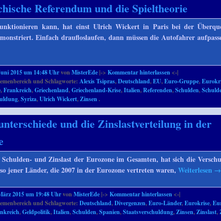
chische Referendum und die Spieltheorie
funktionieren kann, hat einst Ulrich Wickert in Paris bei der Überq
onstriert. Einfach draufloslaufen, dann müssen die Autofahrer aufpasse
Juni 2015 um 14:48 Uhr
von
MisterEde
|->
Kommentar hinterlassen
<-|
emenbereich und Schlagworte:
Alexis Tsipras
,
Deutschland
,
EU
,
Euro-Gruppe
,
Eurokr
e
,
Frankreich
,
Griechenland
,
Griechenland-Krise
,
Italien
,
Referenden
,
Schulden
,
Schulde
huldung
,
Syriza
,
Ulrich Wickert
,
Zinsen
.
unterschiede und die Zinslastverteilung in der
e
 Schulden- und Zinslast der Eurozone im Gesamten, hat sich die Versch
so jener Länder, die 2007 in der Eurozone vertreten waren,
Weiterlesen
März 2015 um 19:48 Uhr
von
MisterEde
|->
Kommentar hinterlassen
<-|
emenbereich und Schlagworte:
Deutschland
,
Divergenzen
,
Euro-Länder
,
Eurokrise
,
Eu
nkreich
,
Geldpolitik
,
Italien
,
Schulden
,
Spanien
,
Staatsverschuldung
,
Zinsen
,
Zinslast
,