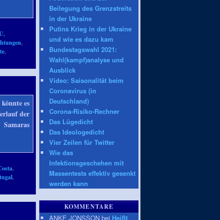
Beilegung des Grenzstreits
in der Ukraine
Putins Krieg in der Ukraine
U
,
und wie es dazu kam
chtungen
,
Bundestagswahl 2021:
te
,
Wahl(kampf)analyse und
Ausblick
Video: Saisonalität beim
Coronavirus (in
Deutschland)
 könnte es
Corona-Risiko-Rechner
erlauf der
Das Lügedicht
nd Samaras
Das Ideologedicht
Vier Zeilen für Twitter
Wie das
Infektionsgeschehen mit
Costa
,
Massentests effektiv gesenkt
tugal
,
werden kann
KOMMENTARE
ANKE JONSSON bei
Heißt