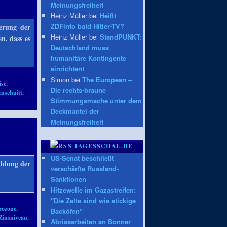
Meinungsfreiheit
Heinz Müller bei
Heißt
ZDFinfo bald Hitler-TV?
uerung der
Heinz Müller bei
StandPUNKT:
n, dass es
Deutschland muss
humanitäre Kontingente
einrichten!
Simon bei
The European –
ise
,
Die rechts-braune
nschnitt
,
Stimmungsmache unter dem
Deckmantel der
Meinungsfreiheit
TAGESSCHAU.DE
US-Senat beschließt
uldung der
verschärfte Russland-
→
Sanktionen
Hitzewelle im Gazastreifen:
"Die Zelte sind wie stickige
rozone
,
Backöfen"
Zinsniveau
,
Abrissarbeiten an Bonner