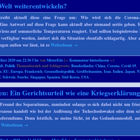
Welt weiterentwickeln?
treibt aktuell diese eine Frage um: Wie wird sich die Corona
Eine Antwort auf diese Frage kann aktuell aber niemand seriös geben. E
Virus auf sommerliche Temperaturen reagiert. Und sollten beispielsweise 
erfügbar werden, ändert sich die Situation ebenfalls schlagartig. Aber
en außen vor lässt, ist es
Weiterlesen
→
März 2020 um 22:56 Uhr
von
MisterEde
|->
Kommentar hinterlassen
<-|
ft
,
Politik
Themenbereich und Schlagworte:
Bundesländer
,
China
,
Corona
,
Covid-19
,
e
,
EU
,
Europa
,
Frankreich
,
Gesundheitspolitik
,
Großbritannien
,
Iran
,
Italien
,
Japan
,
N
2
,
Schweiz
,
Seuche
,
Singapur
,
Spanien
,
Süd-Korea
,
USA
.
en: Ein Gerichtsurteil wie eine Kriegserklärun
 Freund des Separatismus, zumindest solange es sich dabei nicht um frie
ozesse handelt wie bei der Auflösung der Tschechoslowakei oder dem sc
eferendums. Denn letztlich, so meine Sicht, ist das Gedankenmodell, a
,
Weiterlesen
→