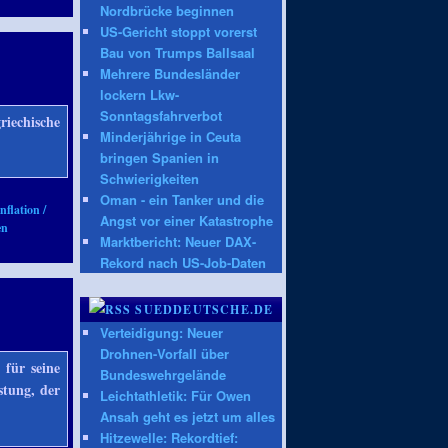
Nordbrücke beginnen
US-Gericht stoppt vorerst
Bau von Trumps Ballsaal
Mehrere Bundesländer
lockern Lkw-
Sonntagsfahrverbot
echische
Minderjährige in Ceuta
bringen Spanien in
Schwierigkeiten
Oman - ein Tanker und die
nflation /
Angst vor einer Katastrophe
en
Marktbericht: Neuer DAX-
Rekord nach US-Job-Daten
SUEDDEUTSCHE.DE
Verteidigung: Neuer
Drohnen-Vorfall über
 für seine
Bundeswehrgelände
stung, der
Leichtathletik: Für Owen
Ansah geht es jetzt um alles
Hitzewelle: Rekordtief: