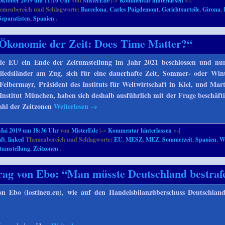
Oktober 2019 um 11:10 Uhr
von
MisterEde
|->
Kommentar hinterlassen
<-|
emenbereich und Schlagworte:
Barcelona
,
Carles Puigdemont
,
Gerichtsurteile
,
Girona
,
Separatisten
,
Spanien
.
„Ökonomie der Zeit: Does Time Matter?“
ie EU ein Ende der Zeitumstellung im Jahr 2021 beschlossen und nun
liedsländer am Zug, sich für eine dauerhafte Zeit, Sommer- oder Wint
 Felbermayr, Präsident des Instituts für Weltwirtschaft in Kiel, und Mar
nstitut München, haben sich deshalb ausführlich mit der Frage beschäfti
hl der Zeitzonen
Weiterlesen
→
Mai 2019 um 18:36 Uhr
von
MisterEde
|->
Kommentar hinterlassen
<-|
ft
,
linked
Themenbereich und Schlagworte:
EU
,
MESZ
,
MEZ
,
Sommerzeit
,
Spanien
,
Wi
tumstellung
,
Zeitzonen
.
rag von Ebo: “Man müsste Deutschland bestraf
on Ebo (lostineu.eu), wie auf den Handelsbilanzüberschuss Deutschland