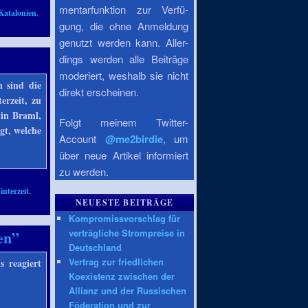
mentarfunktion zur Verfü-
Katalonien
,
gung, die ohne Anmeldung
genutzt werden kann. Aller-
dings werden alle Beiträge
moderiert, weshalb sie nicht
 sind die
direkt erscheinen.
erzeit, zu
tin Braml,
Folgt meinem Twitter-
gt, welche
Account
@me2birdie
, um
über neue Artikel informiert
zu werden.
nterzeit
,
NEUESTE BEITRÄGE
Kompromissvorschlag für
verträgliche Strompreise in
en”
Deutschland
Vertrag zur friedlichen
s reagiert
Koexistenz zwischen der
Allianz und der Russischen
Föderation und zur