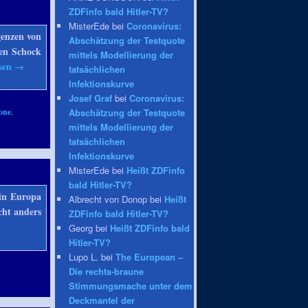
ZDFinfo bald Hitler-TV?
MisterEde bei
Coronavirus:
genzen von
Abschätzung der Testquote
nen Schock
mittels Modellierung der
esen
→
tatsächlichen
Infektionskurve
Josef Graf
bei
Coronavirus:
Abschätzung der Testquote
one
,
mittels Modellierung der
tatsächlichen
Infektionskurve
MisterEde bei
Heißt ZDFinfo
bald Hitler-TV?
in Europa
Albrecht von Donop bei
Heißt
cht anders
ZDFinfo bald Hitler-TV?
Georg bei
Heißt ZDFinfo bald
Hitler-TV?
Lupo L. bei
The European –
Die rechts-braune
Stimmungsmache unter dem
Deckmantel der