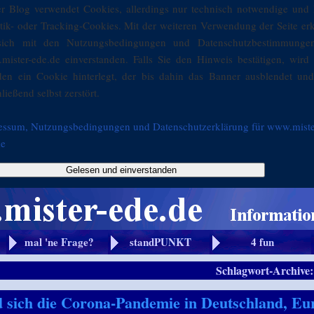
er Blog verwendet Cookies, allerdings nur technisch notwendige und 
stik- oder Tracking-Cookies. Mit der weiteren Verwendung der Seite er
sich mit den Nutzungsbedingungen und Datenschutzbestimmunge
mister-ede.de einverstanden. Falls Sie den Hinweis bestätigen, wird 
den ein Cookie hinterlegt, der bis dahin das Banner ausblendet und
ließend selbst zerstört.
essum, Nutzungsbedingungen und Datenschutzerklärung für www.miste
de
Gelesen und einverstanden
mal 'ne Frage?
standPUNKT
4 fun
Schlagwort-Archive
 sich die Corona-Pandemie in Deutschland, Eu