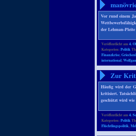
manövri
Vor rund einem Jah
Wettbewerbsfähigk
der Lehman-Pleite 
Veröffentlicht am
4. O
Kategorien:
Politik
Th
Finanzkrise
,
Griechen
international
,
Wolfgan
Zur Krit
Häufig wird der G
kritisiert. Tatsäc
geschützt wird wi
Veröffentlicht am
4. S
Kategorien:
Politik
Th
Flüchtlingspolitik
,
Mel