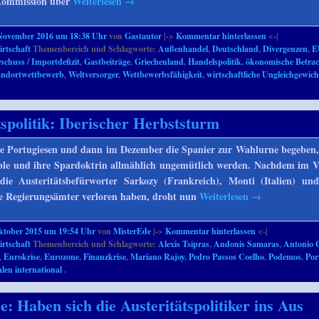
Kommission über
Weiterlesen
→
 November 2016 um 18:38 Uhr
von
Gastautor
|->
Kommentar hinterlassen
<-|
rtschaft
Themenbereich und Schlagworte:
Außenhandel
,
Deutschland
,
Divergenzen
,
E
chuss / Importdefizit
,
Gastbeiträge
,
Griechenland
,
Handelspolitik
,
ökonomische Betra
andortwettbewerb
,
Weltversorger
,
Wettbewerbsfähigkeit
,
wirtschaftliche Ungleichgewich
tspolitik: Iberischer Herbststurm
ie Portugiesen und dann im Dezember die Spanier zur Wahlurne begeben,
ble und ihre Spardoktrin allmählich ungemütlich werden. Nachdem im V
 die Austeritätsbefürworter Sarkozy (Frankreich), Monti (Italien) u
re Regierungsämter verloren haben, droht nun
Weiterlesen
→
ktober 2015 um 19:54 Uhr
von
MisterEde
|->
Kommentar hinterlassen
<-|
rtschaft
Themenbereich und Schlagworte:
Alexis Tsipras
,
Andonis Samaras
,
Antonio 
,
Eurokrise
,
Eurozone
,
Finanzkrise
,
Mariano Rajoy
,
Pedro Passos Coelho
,
Podemos
,
Por
len international
.
e: Haben sich die Austeritätspolitiker ins Aus