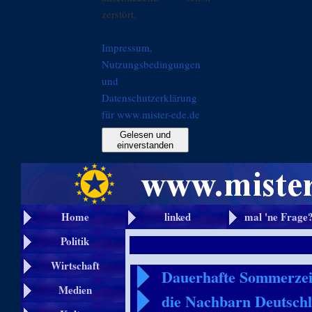
zerstört.
Impressum,
Nutzungsbedingungen
und
Datenschutzerklärung
für www.mister-ede.de
Gelesen und
einverstanden
Home
linked
mal 'ne Frage
Politik
Wirtschaft
Dauerhafte Sommerzeit
Medien
die Nachbarn Deutsch