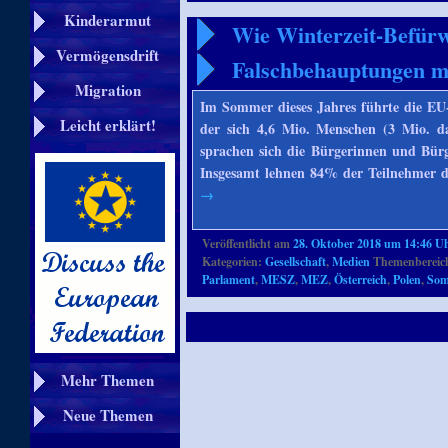
Kinderarmut
Wie Winterzeit-Befürw
Vermögensdrift
Falschbehauptungen 
Migration
Im Sommer dieses Jahres führte die EU
Leicht erklärt!
der sich 4,6 Mio. Menschen (3 Mio. d
sprachen sich die Bürgerinnen und Bürg
Insgesamt lehnen 84% der Teilnehmer d
→
Veröffentlicht am
28. Oktober 2018 um 14:46 U
Kategorien:
Gesellschaft
,
Medien
Themenbereich
Parlament
,
MESZ
,
MEZ
,
Österreich
,
Polen
,
Som
Mehr Themen
Neue Themen