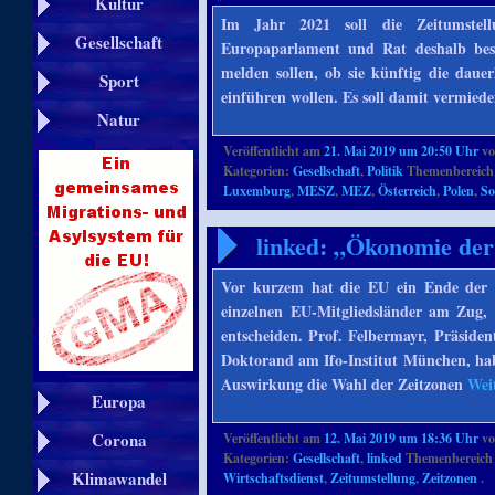
Kultur
Im Jahr 2021 soll die Zeitumstel
Gesellschaft
Europaparlament und Rat deshalb be
melden sollen, ob sie künftig die dau
Sport
einführen wollen. Es soll damit vermied
Natur
Veröffentlicht am
21. Mai 2019 um 20:50 Uhr
v
Kategorien:
Gesellschaft
,
Politik
Themenbereich
Luxemburg
,
MESZ
,
MEZ
,
Österreich
,
Polen
,
So
linked: „Ökonomie der
Vor kurzem hat die EU ein Ende der Z
einzelnen EU-Mitgliedsländer am Zug, 
entscheiden. Prof. Felbermayr, Präsiden
Doktorand am Ifo-Institut München, habe
Auswirkung die Wahl der Zeitzonen
Wei
Europa
Corona
Veröffentlicht am
12. Mai 2019 um 18:36 Uhr
v
Kategorien:
Gesellschaft
,
linked
Themenbereich 
Klimawandel
Wirtschaftsdienst
,
Zeitumstellung
,
Zeitzonen
.