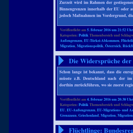
Zurzeit wird im Rahmen der gestiegenen
Binnengrenzen innerhalb der EU oder a
jedoch Maßnahmen im Vordergrund, die 
Veröffentlicht am
5. Februar 2016 um 21:52 Uh
Kategorien:
Politik
Themenbereich und Schlagw
Außengrenzen
,
EU-Türkei-Abkommen
,
Flüchtl
Migration
,
Migrationspolitik
,
Österreich
,
Rückf
Die Widersprüche der 
Schon lange ist bekannt, dass die europ
müsste z.B. Deutschland nach der im
dorthin zurückführen, wo sie zuerst regi
Veröffentlicht am
4. Februar 2016 um 20:38 Uh
Kategorien:
Politik
Themenbereich und Schlagw
EU
,
EU-Außengrenzen
,
EU-Migrations- und As
Grenzzaun
,
Griechenland
,
Migration
,
Migration
Flüchtlinge: Bundesreg