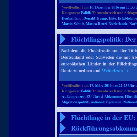
Veröffentlicht am
16. Dezember 2016 um 17:33 
Kategorien:
Politik
Themenbereich und Schlagw
Deutschland
,
Donald Trump
,
Elite
,
Establishme
Martin Schulz
,
Matteo Renzi
,
Niederlande
,
Norb
Flüchtlingspolitik: De
Nachdem die Fluchtroute von der Türk
Deutschland oder Schweden die mit Ab
europäischen Länder in der Flüchtlings
Route zu ordnen und
Weiterlesen
→
Veröffentlicht am
17. März 2016 um 22:23 Uhr
Kategorien:
Politik
Themenbereich und Schlagw
Außengrenzen
,
EU-Türkei-Abkommen
,
Flüchtl
Migrationspolitik
,
nationale Egoismen
,
Nationa
Flüchtlinge in der EU
Rückführungsabkomm