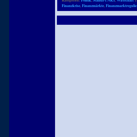
Kategorien:
Politik
,
StandPUNKT
,
Wirtschaft
T
Finanzkrise
,
Finanzmärkte
,
Finanzmarktreguli