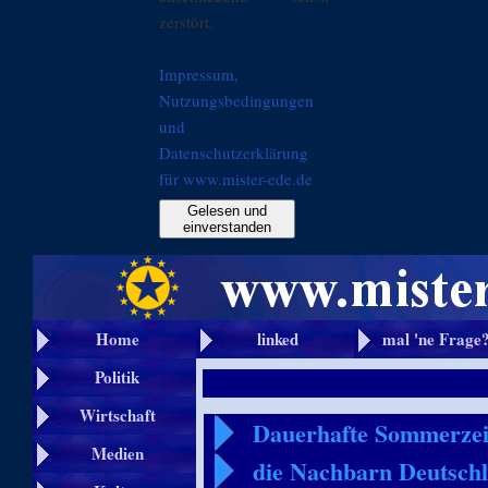
zerstört.
Impressum,
Nutzungsbedingungen
und
Datenschutzerklärung
für www.mister-ede.de
Gelesen und
einverstanden
Home
linked
mal 'ne Frage
Politik
Wirtschaft
Dauerhafte Sommerzeit
Medien
die Nachbarn Deutsch