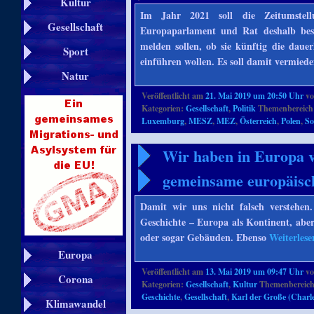
Kultur
Im Jahr 2021 soll die Zeitumstel
Gesellschaft
Europaparlament und Rat deshalb be
melden sollen, ob sie künftig die dau
Sport
einführen wollen. Es soll damit vermied
Natur
Veröffentlicht am
21. Mai 2019 um 20:50 Uhr
v
Kategorien:
Gesellschaft
,
Politik
Themenbereich
Luxemburg
,
MESZ
,
MEZ
,
Österreich
,
Polen
,
So
Wir haben in Europa vi
gemeinsame europäisc
Damit wir uns nicht falsch verstehen
Geschichte – Europa als Kontinent, aber
oder sogar Gebäuden. Ebenso
Weiterles
Europa
Veröffentlicht am
13. Mai 2019 um 09:47 Uhr
v
Corona
Kategorien:
Gesellschaft
,
Kultur
Themenbereich
Geschichte
,
Gesellschaft
,
Karl der Große (Char
Klimawandel