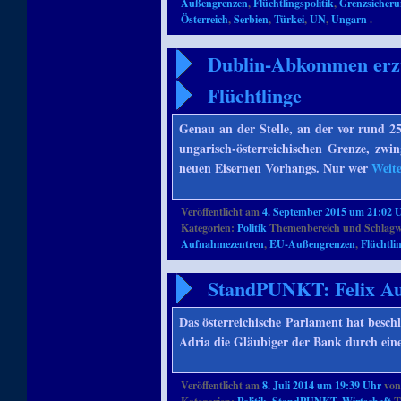
Außengrenzen
,
Flüchtlingspolitik
,
Grenzsicher
Österreich
,
Serbien
,
Türkei
,
UN
,
Ungarn
.
Dublin-Abkommen erzw
Flüchtlinge
Genau an der Stelle, an der vor rund 2
ungarisch-österreichischen Grenze, z
neuen Eisernen Vorhangs. Nur wer
Weit
Veröffentlicht am
4. September 2015 um 21:02 
Kategorien:
Politik
Themenbereich und Schlagw
Aufnahmezentren
,
EU-Außengrenzen
,
Flüchtli
StandPUNKT: Felix Au
Das österreichische Parlament hat besc
Adria die Gläubiger der Bank durch ein
Veröffentlicht am
8. Juli 2014 um 19:39 Uhr
vo