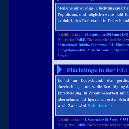
Menschenunwürdige Flüchtlingsquart
Populismus und möglicherweise bald Ent
ist dabei, den Rechtsstaat in Deutschlan
Veröffentlicht am
14. September 2015 um 21:03
Kategorien:
Politik
Themenbereich und Schlagw
Deutschland
,
Dublin-Abkommen
,
EU
,
Flüchtli
Integrationspolitik
,
Menschenwürde
,
Migration
Ungarn
.
Flüchtlinge in der EU:
Es ist an Deutschland, den gordisc
durchschlagen, um so die Bewältigung d
Entscheidung, in Zusammenarbeit mit Ös
übernehmen, ist hierzu ein erster Schrit
wird. Zwar wird
Weiterlesen
→
Veröffentlicht am
5. September 2015 um 18:55 
Kategorien:
Politik
Themenbereich und Schlagw