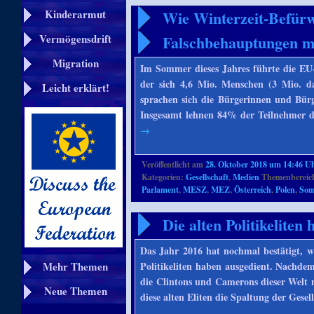
Wie Winterzeit-Befürw
Kinderarmut
Falschbehauptungen 
Vermögensdrift
Migration
Im Sommer dieses Jahres führte die EU
der sich 4,6 Mio. Menschen (3 Mio. d
Leicht erklärt!
sprachen sich die Bürgerinnen und Bürg
Insgesamt lehnen 84% der Teilnehmer d
→
Veröffentlicht am
28. Oktober 2018 um 14:46 U
Kategorien:
Gesellschaft
,
Medien
Themenbereich
Parlament
,
MESZ
,
MEZ
,
Österreich
,
Polen
,
Som
Die alten Politikeliten
Das Jahr 2016 hat nochmal bestätigt, wa
Politikeliten haben ausgedient. Nachde
Mehr Themen
die Clintons und Camerons dieser Welt n
Neue Themen
diese alten Eliten die Spaltung der Gese