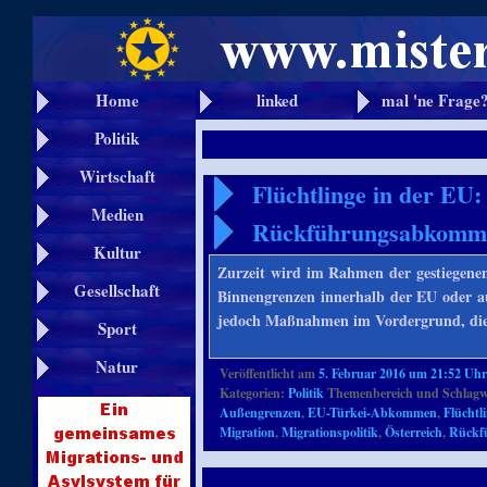
Home
linked
mal 'ne Frage
Politik
Wirtschaft
Flüchtlinge in der EU
Medien
Rückführungsabkomm
Kultur
Zurzeit wird im Rahmen der gestiegenen
Gesellschaft
Binnengrenzen innerhalb der EU oder a
jedoch Maßnahmen im Vordergrund, die 
Sport
Natur
Veröffentlicht am
5. Februar 2016 um 21:52 Uh
Kategorien:
Politik
Themenbereich und Schlagw
Außengrenzen
,
EU-Türkei-Abkommen
,
Flüchtl
Migration
,
Migrationspolitik
,
Österreich
,
Rückf