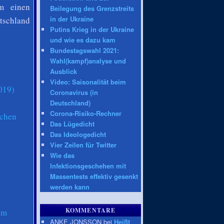
um einen
Beilegung des Grenzstreits
in der Ukraine
utschland
Putins Krieg in der Ukraine
und wie es dazu kam
Bundestagswahl 2021:
Wahl(kampf)analyse und
Ausblick
Video: Saisonalität beim
019)
Coronavirus (in
Deutschland)
Corona-Risiko-Rechner
achen
Das Lügedicht
Das Ideologedicht
Vier Zeilen für Twitter
Wie das
Infektionsgeschehen mit
Massentests effektiv gesenkt
werden kann
KOMMENTARE
um
ANKE JONSSON bei
Heißt