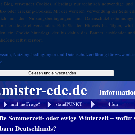
er Blog verwendet Cookies, allerdings nur technisch notwendige und 
stik- oder Tracking-Cookies. Mit der weiteren Verwendung der Seite er
sich mit den Nutzungsbedingungen und Datenschutzbestimmunge
mister-ede.de einverstanden. Falls Sie den Hinweis bestätigen, wird 
den ein Cookie hinterlegt, der bis dahin das Banner ausblendet und
ließend selbst zerstört.
essum, Nutzungsbedingungen und Datenschutzerklärung für www.miste
de
Gelesen und einverstanden
mal 'ne Frage?
standPUNKT
4 fun
te Sommerzeit- oder ewige Winterzeit – wofür 
barn Deutschlands?