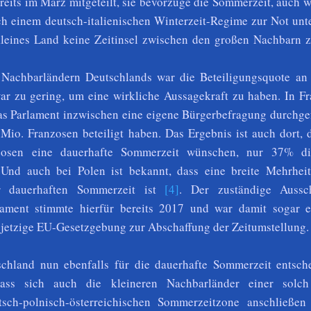
ereits im März mitgeteilt, sie bevorzuge die Sommerzeit, auch
ich einem deutsch-italienischen Winterzeit-Regime zur Not un
leines Land keine Zeitinsel zwischen den großen Nachbarn z
 Nachbarländern Deutschlands war die Beteiligungsquote an
ar zu gering, um eine wirkliche Aussagekraft zu haben. In Fr
das Parlament inzwischen eine eigene Bürgerbefragung durchge
 Mio. Franzosen beteiligt haben. Das Ergebnis ist auch dort, 
osen eine dauerhafte Sommerzeit wünschen, nur 37% di
 Und auch bei Polen ist bekannt, dass eine breite Mehrheit
r dauerhaften Sommerzeit ist
[4]
. Der zuständige Aussc
lament stimmte hierfür bereits 2017 und war damit sogar e
e jetzige EU-Gesetzgebung zur Abschaffung der Zeitumstellung.
schland nun ebenfalls für die dauerhafte Sommerzeit entschei
ass sich auch die kleineren Nachbarländer einer solc
utsch-polnisch-österreichischen Sommerzeitzone anschließen