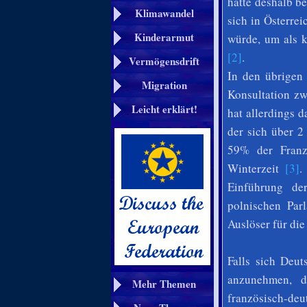
hatte deshalb b
Klimawandel
sich in Österre
Kinderarmut
würde, um als k
[2]
.
Vermögensdrift
In den übrigen
Migration
Konsultation zw
Leicht erklärt!
hat allerdings 
der sich über 2
59% der Franz
Winterzeit
[3]
.
Einführung de
polnischen Par
Auslöser für di
Falls sich Deut
anzunehmen, d
Mehr Themen
französisch-de