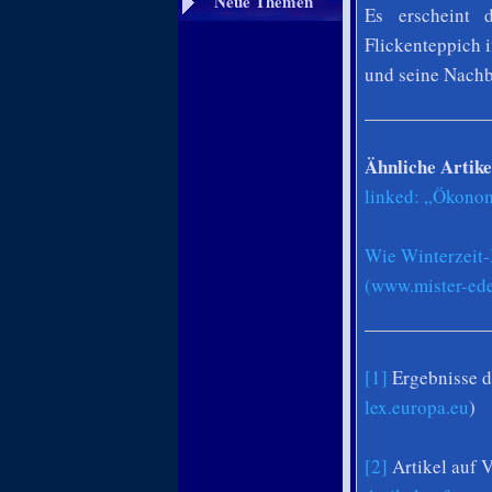
Neue Themen
Es erscheint 
Flickenteppich 
und seine Nachb
Ähnliche Artike
linked: „Ökonom
Wie Winterzeit
(www.mister-ede
[1]
Ergebnisse d
lex.europa.eu
)
[2]
Artikel auf 