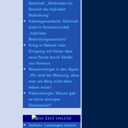
Dobrindt: „Wettrüsten im
Bereich der hybriden
Bedrohung“
Sabotageverdacht: Dobrindt
sieht in Drohnenvorfall
„hybrides
Bedrohungsszenario“
Krieg in Nahost: Iran:
Einigung mit Oman über
neue Route durch Straße
von Hormus
Wassermangel in den Alpen:
„Wir sind der Meinung, dass
man am Berg nicht alles
haben muss“
Paläontologie: Warum gab
es keine winzigen
Dinosaurier?
ZEIT ONLINE
Verkehr: Lastwagen brennt