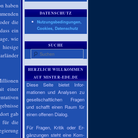
on haben
ommenden
DATENSCHUTZ
oder die
Nutzungsbedingungen,
Cookies, Datenschutz
dass ein
rage, wie
SUCHE
 hiesige
Suchen
arländer
HERZLICH WILLKOMMEN
AUF MISTER-EDE.DE
illionen
Diese Seite bietet Infor-
it einer
mationen und Analysen zu
ntativen
gesellschaftlichen Fragen
gebnisse
und schafft einen Raum für
dort gab
einen offenen Dialog.
 für die
Für Fragen, Kritik oder Er-
egierung
gänzungen steht eine Kom-