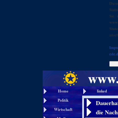
Dies
Stati
Sie 
www.
Stun
ansch
Impr
ede.
Home
linked
Politik
Dauerhaf
Wirtschaft
die Nach