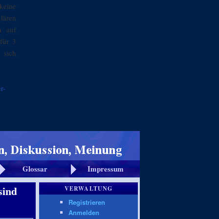
keine
klären
n auf
für 3
 sich
r-
Glossar
Impressum
sind
VERWALTUNG
Registrieren
Anmelden