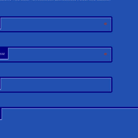
*
*
sse