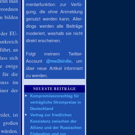
 wenn man
mentarfunktion zur Verfü-
terordnen
gung, die ohne Anmeldung
u bilden
genutzt werden kann. Aller-
dings werden alle Beiträge
 der EU-
moderiert, weshalb sie nicht
direkt erscheinen.
ankreich
führt, an
Folgt meinem Twitter-
dass sich
Account
@me2birdie
, um
e ewige
über neue Artikel informiert
 für die
zu werden.
huss im
NEUESTE BEITRÄGE
iner der
Kompromissvorschlag für
verträgliche Strompreise in
Deutschland
det, ist
Vertrag zur friedlichen
Koexistenz zwischen der
h großen
Allianz und der Russischen
 würden.
Föderation und zur