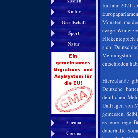
Medien
Im Jahr 2021 so
Kultur
Europaparlamen
Monaten melden
Gesellschaft
ewige Winterzei
Sport
Flickenteppich
Natur
sich Deutschla
Meinungsbild 
entschieden hab
Hierzulande gib
Deutsche hatte
deutlichen Mehr
Umfragen von Me
gemessen. Selbi
es eine rege B
Europa
dauerhafte Somm
Corona