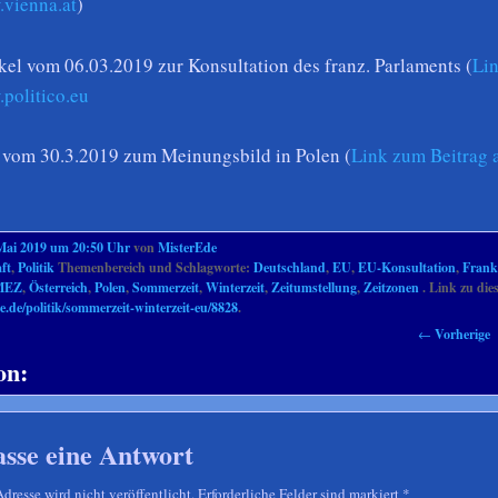
.vienna.at
)
kel vom 06.03.2019 zur Konsultation des franz. Parlaments (
Li
.politico.eu
vom 30.3.2019 zum Meinungsbild in Polen (
Link zum Beitrag 
Mai 2019 um 20:50 Uhr
von
MisterEde
ft
,
Politik
Themenbereich und Schlagworte:
Deutschland
,
EU
,
EU-Konsultation
,
Frank
MEZ
,
Österreich
,
Polen
,
Sommerzeit
,
Winterzeit
,
Zeitumstellung
,
Zeitzonen
. Link zu dies
e.de/politik/sommerzeit-winterzeit-eu/8828
.
←
Vorherige
on:
asse eine Antwort
resse wird nicht veröffentlicht. Erforderliche Felder sind markiert
*