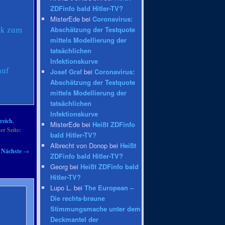
ZDFinfo bald Hitler-TV?
MisterEde bei
Coronavirus:
nk zum
Abschätzung der Testquote
mittels Modellierung der
tatsächlichen
Infektionskurve
auf
Josef Graf
bei
Coronavirus:
Abschätzung der Testquote
mittels Modellierung der
tatsächlichen
Infektionskurve
reich
,
MisterEde bei
Heißt ZDFinfo
er Seite:
bald Hitler-TV?
Albrecht von Donop bei
Heißt
Nächste
→
ZDFinfo bald Hitler-TV?
Georg bei
Heißt ZDFinfo bald
Hitler-TV?
Lupo L. bei
The European –
Die rechts-braune
Stimmungsmache unter dem
Deckmantel der