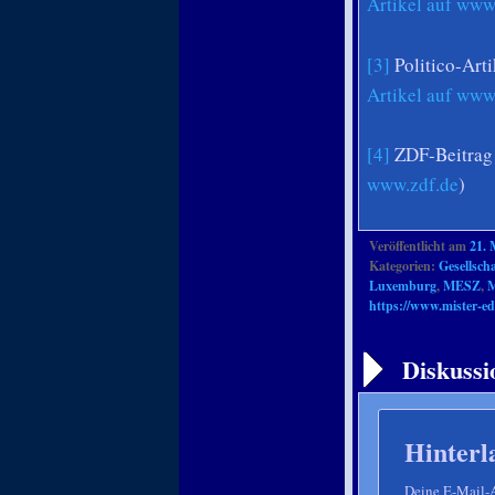
Artikel auf www
[3]
Politico-Arti
Artikel auf www
[4]
ZDF-Beitrag 
www.zdf.de
)
Veröffentlicht am
21. 
Kategorien:
Gesellscha
Luxemburg
,
MESZ
,
https://www.mister-ed
Artikelnavigation
Diskussi
Hinterl
Deine E-Mail-Ad