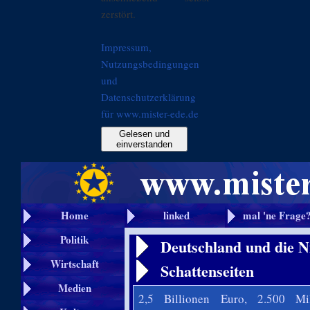
zerstört.
Impressum,
Nutzungsbedingungen
und
Datenschutzerklärung
für www.mister-ede.de
Gelesen und
einverstanden
Home
linked
mal 'ne Frage
Politik
Deutschland und die N
Wirtschaft
Schattenseiten
Medien
2,5 Billionen Euro, 2.500 Mi