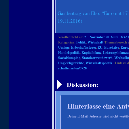
Gastbeitrag von Ebo: “Euro mit 17
19.11.2016)
Veröffentlicht am
21. November 2016 um 18:43
Kategorien:
Politik
,
Wirtschaft
Themenbereich 
Umlage
,
Erbschaftssteuer
,
EU
,
Eurokrise
,
Euro
Handelspolitik
,
Kapitalbilanz
,
Leistungsbilanzs
Sozialdumping
,
Standortwettbewerb
,
Wechselk
Ungleichgewichte
,
Wirtschaftspolitik
. Link zu d
schattenseiten/5728
.
Artikelnavigation
Diskussion:
Hinterlasse eine Ant
Deine E-Mail-Adresse wird nicht veröffe