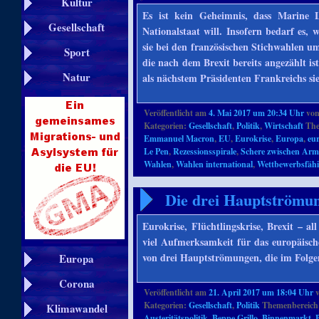
Kultur
Es ist kein Geheimnis, dass Marine
Gesellschaft
Nationalstaat will. Insofern bedarf es
sie bei den französischen Stichwahlen
Sport
die nach dem Brexit bereits angezählt 
Natur
als nächstem Präsidenten Frankreichs si
Veröffentlicht am
4. Mai 2017 um 20:34 Uhr
vo
Kategorien:
Gesellschaft
,
Politik
,
Wirtschaft
The
Emmanuel Macron
,
EU
,
Eurokrise
,
Europa
,
eu
Le Pen
,
Rezessionsspirale
,
Schere zwischen Arm
Wahlen
,
Wahlen international
,
Wettbewerbsfähi
Die drei Hauptströmu
Eurokrise, Flüchtlingskrise, Brexit – al
viel Aufmerksamkeit für das europäisch
von drei Hauptströmungen, die im Folg
Europa
Corona
Veröffentlicht am
21. April 2017 um 18:04 Uhr
Kategorien:
Gesellschaft
,
Politik
Themenbereich
Klimawandel
Austeritätspolitik
,
Beppe Grillo
,
Binnenmarkt
,