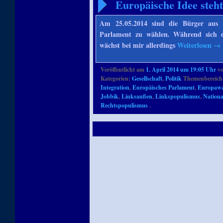
Europäische Idee steh
Am 25.05.2014 sind die Bürger aus 
Parlament zu wählen. Während sich d
wächst bei mir allerdings
Weiterlesen
→
Veröffentlicht am
1. April 2014 um 19:05 Uhr
v
Kategorien:
Gesellschaft
,
Politik
Themenbereich
Integration
,
Europäisches Parlament
,
Europawa
Jobbik
,
Linksaußen
,
Linkspopulismus
,
Nationa
Rechtspopulismus
.