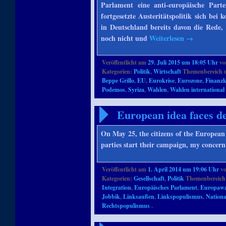
Parlament eine anti-europäische Part
fortgesetzte Austeritätspolitik sich b
in Deutschland bereits davon die Rede,
noch nicht und
Weiterlesen
→
Veröffentlicht am
29. Juli 2015 um 18:05 Uhr
v
Kategorien:
Politik
,
Wirtschaft
Themenbereich 
Beppe Grillo
,
EU
,
Eurokrise
,
Eurozone
,
Finanzk
Podemos
,
Syriza
,
Wahlen
,
Wahlen international
European idea faces de
On May 25, the citizens of the European 
parties start their campaign, my concern 
Veröffentlicht am
1. April 2014 um 19:06 Uhr
v
Kategorien:
Gesellschaft
,
Politik
Themenbereich
Integration
,
Europäisches Parlament
,
Europawa
Jobbik
,
Linksaußen
,
Linkspopulismus
,
Nationa
Rechtspopulismus
.