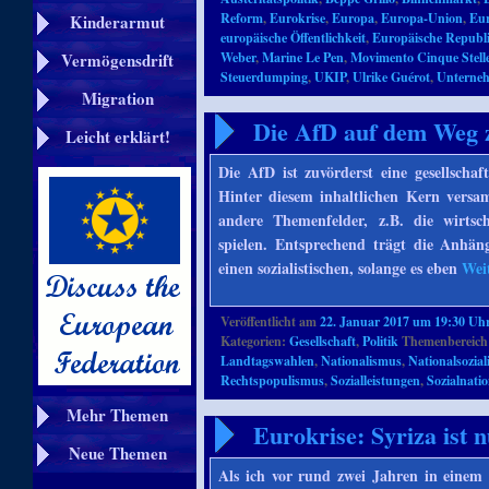
Reform
,
Eurokrise
,
Europa
,
Europa-Union
,
Eur
Kinderarmut
europäische Öffentlichkeit
,
Europäische Republ
Weber
,
Marine Le Pen
,
Movimento Cinque Stell
Vermögensdrift
Steuerdumping
,
UKIP
,
Ulrike Guérot
,
Unterne
Migration
Die AfD auf dem Weg zu
Leicht erklärt!
Die AfD ist zuvörderst eine gesellschaf
Hinter diesem inhaltlichen Kern vers
andere Themenfelder, z.B. die wirtsch
spielen. Entsprechend trägt die Anhän
einen sozialistischen, solange es eben
Wei
Veröffentlicht am
22. Januar 2017 um 19:30 Uh
Kategorien:
Gesellschaft
,
Politik
Themenbereich
Landtagswahlen
,
Nationalismus
,
Nationalsozia
Rechtspopulismus
,
Sozialleistungen
,
Sozialnati
Mehr Themen
Eurokrise: Syriza ist 
Neue Themen
Als ich vor rund zwei Jahren in einem 