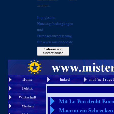
zerstört.
Impressum,
Nutzungsbedingungen
und
Datenschutzerklärung
für www.mister-ede.de
Gelesen und
einverstanden
Home
linked
mal 'ne Frage
Politik
Wirtschaft
Mit Le Pen droht Euro
Medien
Macron ein Schrecken