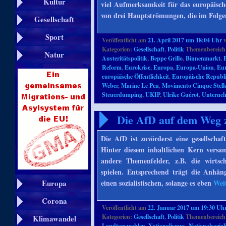
Kultur
viel Aufmerksamkeit für das europäisch
von drei Hauptströmungen, die im Folg
Gesellschaft
Sport
Veröffentlicht am
21. April 2017 um 18:04 Uhr
Kategorien:
Gesellschaft
,
Politik
Themenbereich
Natur
Austeritätspolitik
,
Beppe Grillo
,
Binnenmarkt
,
Reform
,
Eurokrise
,
Europa
,
Europa-Union
,
Eur
europäische Öffentlichkeit
,
Europäische Republ
Weber
,
Marine Le Pen
,
Movimento Cinque Stell
Steuerdumping
,
UKIP
,
Ulrike Guérot
,
Unterne
Die AfD auf dem Weg zu
Die AfD ist zuvörderst eine gesellschaf
Hinter diesem inhaltlichen Kern vers
andere Themenfelder, z.B. die wirtsch
spielen. Entsprechend trägt die Anhän
einen sozialistischen, solange es eben
Wei
Europa
Corona
Veröffentlicht am
22. Januar 2017 um 19:30 Uh
Kategorien:
Gesellschaft
,
Politik
Themenbereich
Klimawandel
Landtagswahlen
,
Nationalismus
,
Nationalsozia