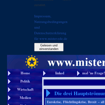
zerstört.
Impressum,
Nutzungsbedingungen
und
Datenschutzerklärung
für www.mister-ede.de
Gelesen und
einverstanden
Home
linked
mal 'ne Frage
Politik
Wirtschaft
Die drei Hauptströmu
Medien
Eurokrise, Flüchtlingskrise, Brexit – al