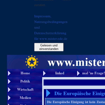
zerstört.
Impressum,
Nutzungsbedingungen
und
Datenschutzerklärung
für www.mister-ede.de
Gelesen und
einverstanden
Home
linked
mal 'ne Frage
Politik
Wirtschaft
Die Europäische Einig
Medien
Die Europäische Einigung ist kein Zusta