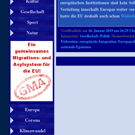
Kultur
europäischen Institutionen sind kein S
Vertiefung innerhalb Europas weiter vor
Gesellschaft
hatte die EU deshalb auch schon
Weiterl
Sport
Veröffentlicht am
16. Januar 2019 um 16:25 Uh
Natur
Kategorien:
Gesellschaft
,
Politik
Themenbereich
Föderation
,
europäische Integration
,
Europapoli
nationale Egoismen
.
Europa
Corona
Klimawandel