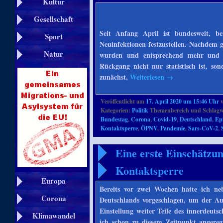
Kultur
Gesellschaft
Seit Anfang April ist bundesweit, be
Sport
Neuinfektionen festzustellen. Nachdem g
Natur
wurden und entsprechend mehr und sch
Rückgang nicht nur statistisch ist, sond
zunächst,
Weiterlesen
→
Veröffentlicht am
17. April 2020 um 15:46 Uhr
Kategorien:
Politik
Themenbereich und Schlagw
Bundestag
,
Corona
,
Covid-19
,
Deutschland
,
Ep
Kontaktsperre
,
ÖPNV
,
Pandemie
,
Sars-CoV-2
,
Eine erste Einschätzu
Kontaktsperre
Europa
Bereits vor zwei Wochen hatte ich n
Corona
Deutschlands vorgeschlagen, um der Au
Einstellung weiter Teile des innerdeuts
Klimawandel
ich schon zu diesem Zeitpunkt angeregt