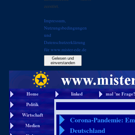
zerstört.
Impressum,
Nutzungsbedingungen
und
Datenschutzerklärung
für www.mister-ede.de
Gelesen und
einverstanden
Home
linked
mal 'ne Frage
Politik
Wirtschaft
Corona-Pandemie: Emp
Medien
Deutschland