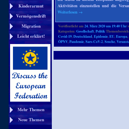
Aktivitäten einzustellen und die Vers
Kinderarmut
Weiterlesen
→
Vermögensdrift
Migration
Veröffentlicht am
24. März 2020 um 19:40 Uhr
Kategorien:
Gesellschaft
,
Politik
Themenbereich
Leicht erklärt!
Covid-19
,
Deutschland
,
Epidemie
,
EU
,
Europa
ÖPNV
,
Pandemie
,
Sars-CoV-2
,
Seuche
,
Veranst
Mehr Themen
Neue Themen