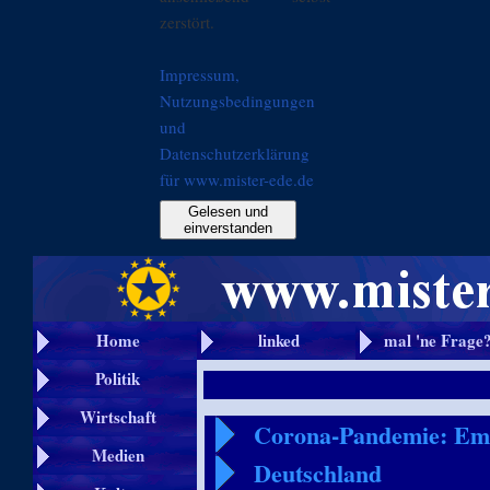
zerstört.
Impressum,
Nutzungsbedingungen
und
Datenschutzerklärung
für www.mister-ede.de
Gelesen und
einverstanden
Home
linked
mal 'ne Frage
Politik
Wirtschaft
Corona-Pandemie: Emp
Medien
Deutschland