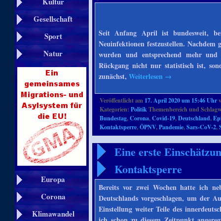
Kultur
Gesellschaft
Seit Anfang April ist bundesweit, be
Sport
Neuinfektionen festzustellen. Nachdem g
Natur
wurden und entsprechend mehr und sch
Rückgang nicht nur statistisch ist, sond
zunächst,
Weiterlesen
→
Veröffentlicht am
17. April 2020 um 15:46 Uhr
Kategorien:
Politik
Themenbereich und Schlagw
Bundestag
,
Corona
,
Covid-19
,
Deutschland
,
Ep
Kontaktsperre
,
ÖPNV
,
Pandemie
,
Sars-CoV-2
,
Eine erste Einschätzu
Kontaktsperre
Europa
Bereits vor zwei Wochen hatte ich n
Corona
Deutschlands vorgeschlagen, um der Au
Einstellung weiter Teile des innerdeuts
Klimawandel
ich schon zu diesem Zeitpunkt angeregt