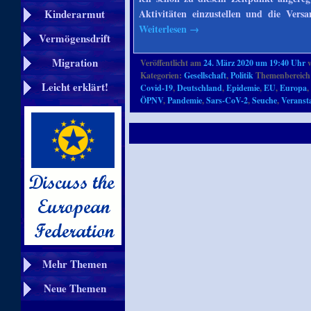
Aktivitäten einzustellen und die Vers
Kinderarmut
Weiterlesen
→
Vermögensdrift
Migration
Veröffentlicht am
24. März 2020 um 19:40 Uhr
Kategorien:
Gesellschaft
,
Politik
Themenbereich
Leicht erklärt!
Covid-19
,
Deutschland
,
Epidemie
,
EU
,
Europa
ÖPNV
,
Pandemie
,
Sars-CoV-2
,
Seuche
,
Veranst
Mehr Themen
Neue Themen