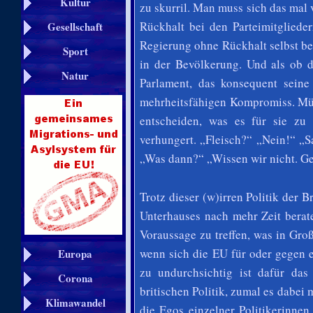
Kultur
zu skurril. Man muss sich das mal 
Rückhalt bei den Parteimitgliede
Gesellschaft
Regierung ohne Rückhalt selbst b
Sport
in der Bevölkerung. Und als ob 
Natur
Parlament, das konsequent seine
mehrheitsfähigen Kompromiss. Mü
entscheiden, was es für sie zu 
verhungert. „Fleisch?“ „Nein!“ „
„Was dann?“ „Wissen wir nicht. Ge
Trotz dieser (w)irren Politik der
Unterhauses nach mehr Zeit berate
Voraussage zu treffen, was in Gr
wenn sich die EU für oder gegen e
Europa
zu undurchsichtig ist dafür das
Corona
britischen Politik, zumal es dabei
Klimawandel
die Egos einzelner Politikerinne