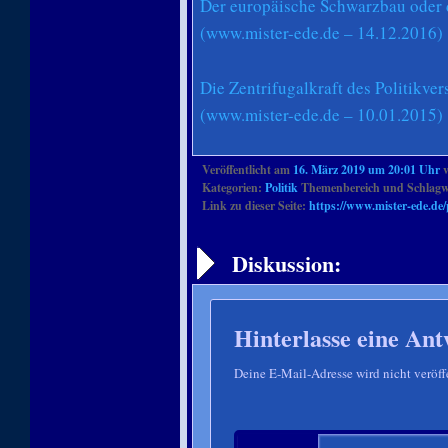
Der europäische Schwarzbau oder
(www.mister-ede.de – 14.12.2016)
Die Zentrifugalkraft des Politikv
(www.mister-ede.de – 10.01.2015)
Veröffentlicht am
16. März 2019 um 20:01 Uhr
Kategorien:
Politik
Themenbereich und Schlagw
Link zu dieser Seite:
https://www.mister-ede.de/p
Artikelnavigation
Diskussion:
Hinterlasse eine Ant
Deine E-Mail-Adresse wird nicht veröffe