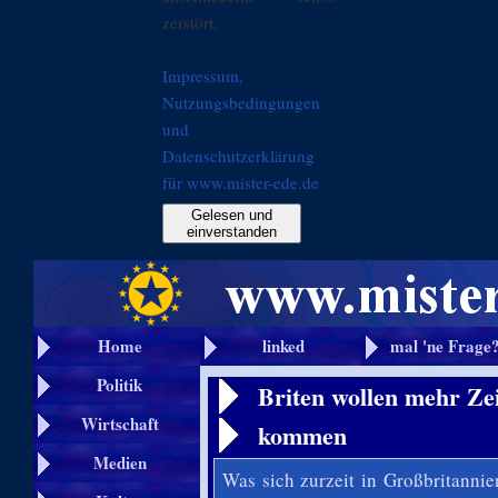
zerstört.
Impressum,
Nutzungsbedingungen
und
Datenschutzerklärung
für www.mister-ede.de
Gelesen und
einverstanden
Home
linked
mal 'ne Frage
Politik
Briten wollen mehr Zei
Wirtschaft
kommen
Medien
Was sich zurzeit in Großbritannie