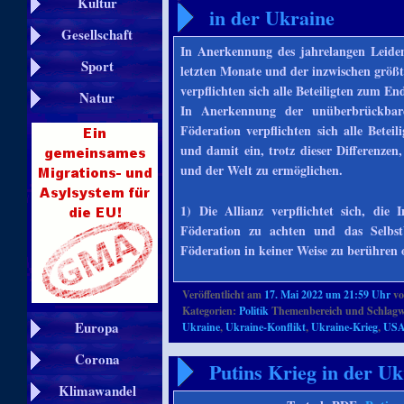
Kultur
in der Ukraine
Gesellschaft
In Anerkennung des jahrelangen Leide
Sport
letzten Monate und der inzwischen größ
verpflichten sich alle Beteiligten zum En
Natur
In Anerkennung der unüberbrückbare
Föderation verpflichten sich alle Betei
und damit ein, trotz dieser Differenze
und der Welt zu ermöglichen.
1) Die Allianz verpflichtet sich, die 
Föderation zu achten und das Selbstb
Föderation in keiner Weise zu berühren 
Veröffentlicht am
17. Mai 2022 um 21:59 Uhr
v
Kategorien:
Politik
Themenbereich und Schlagw
Europa
Ukraine
,
Ukraine-Konflikt
,
Ukraine-Krieg
,
US
Corona
Putins Krieg in der U
Klimawandel