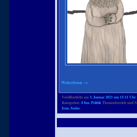
Weiterlesen
→
Veröffentlicht am
3. Januar 2021 um 15:11 Uhr
Kategorien:
4 fun
,
Politik
Themenbereich und S
Iran
,
Satire
.