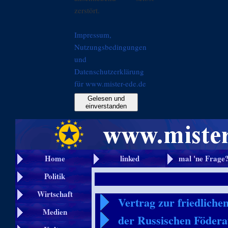
zerstört.
Impressum,
Nutzungsbedingungen
und
Datenschutzerklärung
für www.mister-ede.de
Gelesen und
einverstanden
Home
linked
mal 'ne Frage
Politik
Wirtschaft
Vertrag zur friedliche
Medien
der Russischen Födera