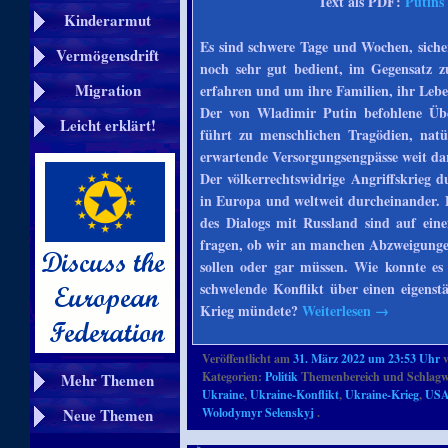
Text als PDF:
Putins
Kinderarmut
Es sind schwere Tage und Wochen, siche
Vermögensdrift
noch sehr gut bedient, im Gegensatz 
Migration
erfahren und um ihre Familien, ihr Lebe
Der von Wladimir Putin befohlene Über
Leicht erklärt!
führt zu menschlichen Tragödien, natü
erwartende Versorgungsengpässe weit da
Der völkerrechtswidrige Angriffskrieg 
in Europa und weltweit durcheinander. 
des Dialogs mit Russland sind auf ei
fragen, ob wir an manchen Abzweigungen
sollen oder gar müssen. Wie konnte es
schwelende Konflikt über einen eigens
Krieg mündete?
Weiterlesen
→
Veröffentlicht am
31. März 2022 um 23:53 Uhr
Kategorien:
Politik
Themenbereich und Schlagw
Mehr Themen
Ukraine
,
Ukraine-Konflikt
,
Ukraine-Krieg
,
US
Neue Themen
Wolodymyr Selenskyj
.