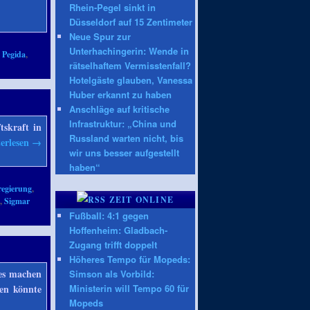
Rhein-Pegel sinkt in
Düsseldorf auf 15 Zentimeter
Neue Spur zur
Unterhachingerin: Wende in
,
Pegida
,
rätselhaftem Vermisstenfall?
Hotelgäste glauben, Vanessa
Huber erkannt zu haben
Anschläge auf kritische
Infrastruktur: „China und
tskraft in
Russland warten nicht, bis
erlesen
→
wir uns besser aufgestellt
haben“
egierung
,
ZEIT ONLINE
e
,
Sigmar
Fußball: 4:1 gegen
Hoffenheim: Gladbach-
Zugang trifft doppelt
Höheres Tempo für Mopeds:
les machen
Simson als Vorbild:
hen könnte
Ministerin will Tempo 60 für
Mopeds