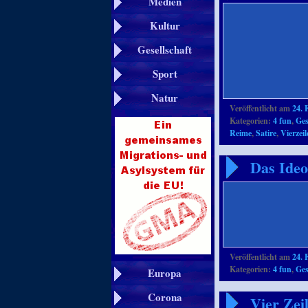
Medien
Kultur
Gesellschaft
Sport
Natur
Veröffentlicht am
24. 
Kategorien:
4 fun
,
Ges
Reime
,
Satire
,
Vierzeil
Das Ideo
Veröffentlicht am
24. 
Kategorien:
4 fun
,
Ges
Europa
Corona
Vier Zei