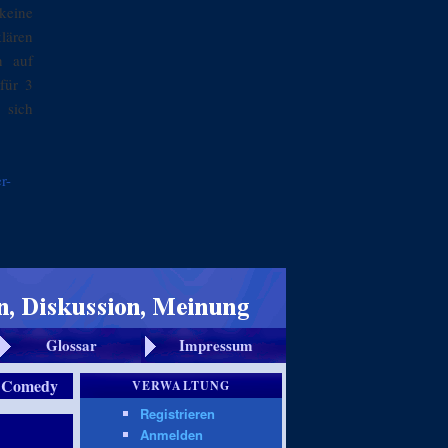
keine
klären
n auf
für 3
 sich
r-
Glossar
Impressum
:
Comedy
VERWALTUNG
Registrieren
Anmelden