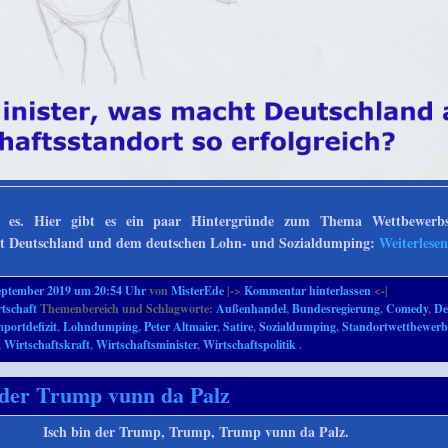
e es. Hier gibt es ein paar Hintergründe zum Thema Wettbewerbsf
rt Deutschland und dem deutschen Lohn- und Sozialdumping:
Weiterlese
eptember 2019 um 20:54 Uhr
von
MisterEde
|->
Kommentar hinterlassen
<-|
tschaft
Themenbereich und Schlagworte:
Außenhandel
,
Bundesregierung
,
Comedy
,
De
portdefizit
,
Lohndumping
,
Peter Altmaier
,
Satire
,
Sozialdumping
,
Standortwettbewer
,
Wirtschaftskraft
,
Wirtschaftsminister
,
Wirtschaftspolitik
.
 der Trump vunn da Palz
Isch bin der Trump, Trump, Trump vunn da Palz.