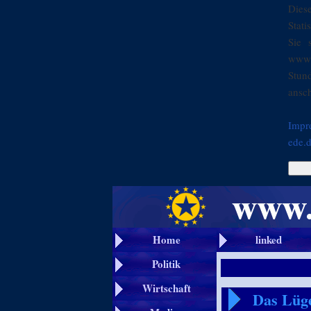
Dies
Stati
Sie 
www.
Stun
ansch
Impr
ede.
Home
linked
Politik
Wirtschaft
Das Lüg