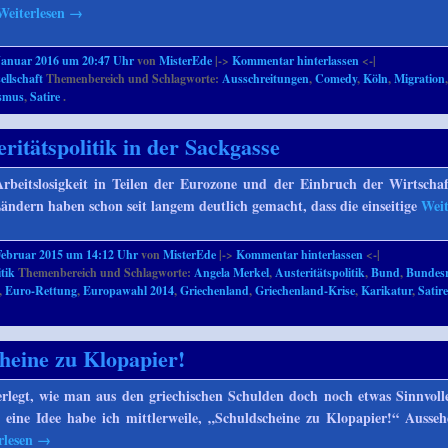
Weiterlesen
→
Januar 2016 um 20:47 Uhr
von
MisterEde
|->
Kommentar hinterlassen
<-|
ellschaft
Themenbereich und Schlagworte:
Ausschreitungen
,
Comedy
,
Köln
,
Migration
ismus
,
Satire
.
eritätspolitik in der Sackgasse
rbeitslosigkeit in Teilen der Eurozone und der Einbruch der Wirtschaf
ändern haben schon seit langem deutlich gemacht, dass die einseitige
Weit
Februar 2015 um 14:12 Uhr
von
MisterEde
|->
Kommentar hinterlassen
<-|
itik
Themenbereich und Schlagworte:
Angela Merkel
,
Austeritätspolitik
,
Bund
,
Bundesr
,
Euro-Rettung
,
Europawahl 2014
,
Griechenland
,
Griechenland-Krise
,
Karikatur
,
Satir
heine zu Klopapier!
erlegt, wie man aus den griechischen Schulden doch noch etwas Sinnvol
 eine Idee habe ich mittlerweile, „Schuldscheine zu Klopapier!“ Ausse
rlesen
→