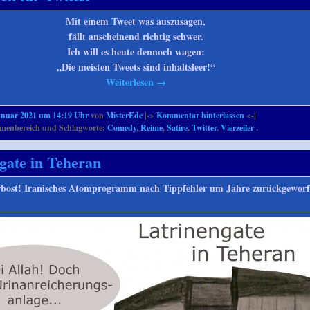
Mit einem Tweet was auszusagen,
fällt anscheinend richtig schwer.
Ich will es heute dennoch wagen:
„Die meisten Tweets sind inhaltsleer!“
Weiterlesen
→
anuar 2021 um 14:19 Uhr
von
MisterEde
|->
Kommentar hinterlassen
<-|
enbereich und Schlagworte:
Comedy
,
Reime
,
Satire
,
Twitter
,
Vierzeiler
.
gate in Teheran
 erbost! Iranisches Atomprogramm nach Tippfehler um Jahre zurückgewo