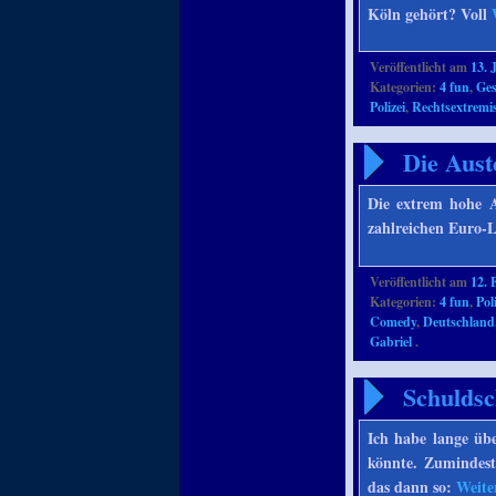
Köln gehört? Voll
Veröffentlicht am
13. 
Kategorien:
4 fun
,
Ges
Polizei
,
Rechtsextrem
Die Aust
Die extrem hohe A
zahlreichen Euro-L
Veröffentlicht am
12. 
Kategorien:
4 fun
,
Pol
Comedy
,
Deutschland
Gabriel
.
Schuldsc
Ich habe lange üb
könnte. Zumindest
das dann so:
Weite