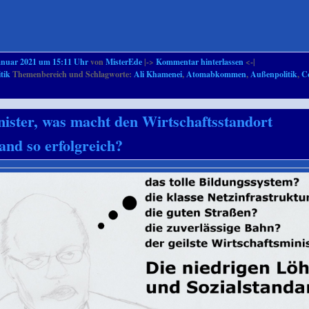
anuar 2021 um 15:11 Uhr
von
MisterEde
|->
Kommentar hinterlassen
<-|
itik
Themenbereich und Schlagworte:
Ali Khamenei
,
Atomabkommen
,
Außenpolitik
,
C
ister, was macht den Wirtschaftsstandort
and so erfolgreich?