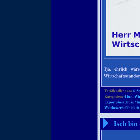
Tja, ehrlich wär
Wirtschaftsstando
Veröffentlicht am
6. S
Kategorien:
4 fun
,
Wir
Exportüberschuss / Im
Wettbewerbsfähigkeit
Isch bin