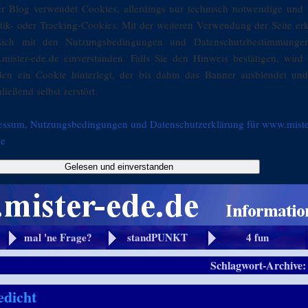
er Blog verwendet Cookies, allerdings nur technisch notwendige und 
stik- oder Tracking-Cookies. Mit der weiteren Verwendung der Seite er
sich mit den Nutzungsbedingungen und Datenschutzbestimmunge
mister-ede.de einverstanden. Falls Sie den Hinweis bestätigen, wird 
den ein Cookie hinterlegt, der bis dahin das Banner ausblendet und
ließend selbst zerstört.
essum, Nutzungsbedingungen und Datenschutzerklärung für www.miste
de
Gelesen und einverstanden
mal 'ne Frage?
standPUNKT
4 fun
Schlagwort-Archive
edicht