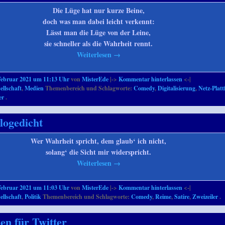
Die Lüge hat nur kurze Beine,
doch was man dabei leicht verkennt:
Lässt man die Lüge von der Leine,
sie schneller als die Wahrheit rennt.
Weiterlesen
→
Februar 2021 um 11:13 Uhr
von
MisterEde
|->
Kommentar hinterlassen
<-|
ellschaft
,
Medien
Themenbereich und Schlagworte:
Comedy
,
Digitalisierung
,
Netz-Plat
er
.
logedicht
Wer Wahrheit spricht, dem glaub‘ ich nicht,
solang‘ die Sicht mir widerspricht.
Weiterlesen
→
Februar 2021 um 11:03 Uhr
von
MisterEde
|->
Kommentar hinterlassen
<-|
ellschaft
,
Politik
Themenbereich und Schlagworte:
Comedy
,
Reime
,
Satire
,
Zweizeiler
.
len für Twitter