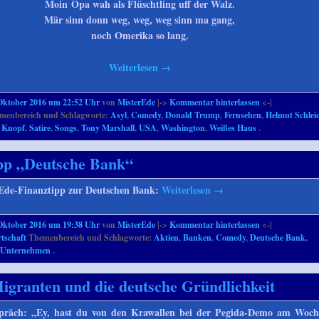
Moin Opa wah als Flüschtling uff der Walz.
Mär sinn donn weg, weg, weg sinn ma gang,
noch Omerika so lang.
Weiterlesen
→
Oktober 2016 um 22:52 Uhr
von
MisterEde
|->
Kommentar hinterlassen
<-|
enbereich und Schlagworte:
Asyl
,
Comedy
,
Donald Trump
,
Fernsehen
,
Helmut Schlei
r Knopf
,
Satire
,
Songs
,
Tony Marshall
,
USA
,
Washington
,
Weißes Haus
.
pp „Deutsche Bank“
rEde-Finanztipp zur Deutschen Bank:
Weiterlesen
→
Oktober 2016 um 19:38 Uhr
von
MisterEde
|->
Kommentar hinterlassen
<-|
tschaft
Themenbereich und Schlagworte:
Aktien
,
Banken
,
Comedy
,
Deutsche Bank
,
,
Unternehmen
.
Migranten und die deutsche Gründlichkeit
präch: „Ey, hast du von den Krawallen bei der Pegida-Demo am Woch