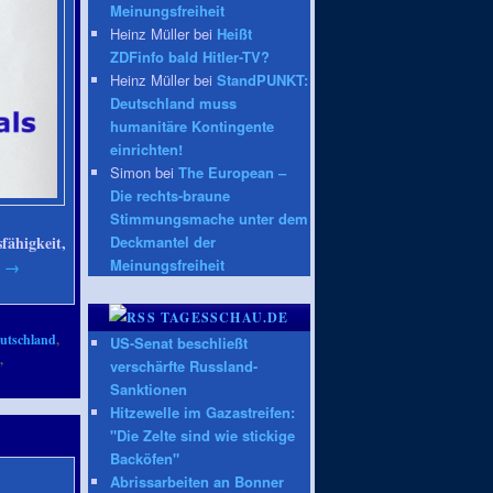
Meinungsfreiheit
Heinz Müller bei
Heißt
ZDFinfo bald Hitler-TV?
Heinz Müller bei
StandPUNKT:
Deutschland muss
humanitäre Kontingente
einrichten!
Simon bei
The European –
Die rechts-braune
Stimmungsmache unter dem
ähigkeit,
Deckmantel der
Meinungsfreiheit
n
→
TAGESSCHAU.DE
utschland
,
US-Senat beschließt
b
,
verschärfte Russland-
Sanktionen
Hitzewelle im Gazastreifen:
"Die Zelte sind wie stickige
Backöfen"
Abrissarbeiten an Bonner