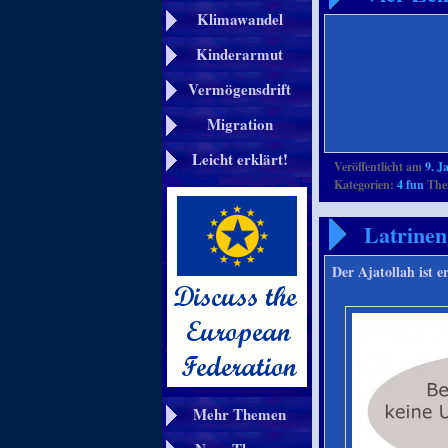
Klimawandel
Kinderarmut
Vermögensdrift
Migration
Leicht erklärt!
Veröffentlicht am
9. J
Kategorien:
4 fun
Them
Latrinen
Der Ajatollah ist
Mehr Themen