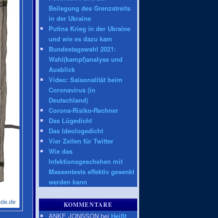
Beilegung des Grenzstreits
in der Ukraine
Putins Krieg in der Ukraine
und wie es dazu kam
Bundestagswahl 2021:
Wahl(kampf)analyse und
Ausblick
Video: Saisonalität beim
Coronavirus (in
Deutschland)
Corona-Risiko-Rechner
Das Lügedicht
Das Ideologedicht
Vier Zeilen für Twitter
Wie das
Infektionsgeschehen mit
Massentests effektiv gesenkt
werden kann
KOMMENTARE
ANKE JONSSON bei
Heißt