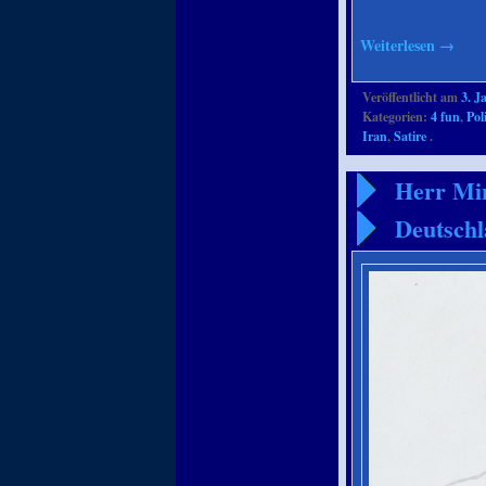
Weiterlesen
→
Veröffentlicht am
3. J
Kategorien:
4 fun
,
Pol
Iran
,
Satire
.
Herr Min
Deutschl