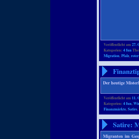
Veröffentlicht am
27. 
Kategorien:
4 fun
Them
Migration
,
Pfalz
,
rote
Finanzti
Der heutige Miste
Veröffentlicht am
11. 
Kategorien:
4 fun
,
Wir
Finanzmärkte
,
Satire
Satire: 
Migranten im Ges