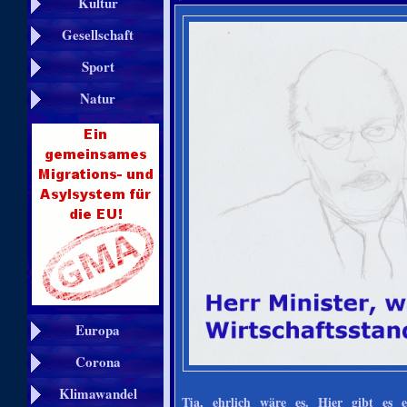
Kultur
Gesellschaft
Sport
Natur
Europa
Corona
Klimawandel
Tja, ehrlich wäre es. Hier gibt es