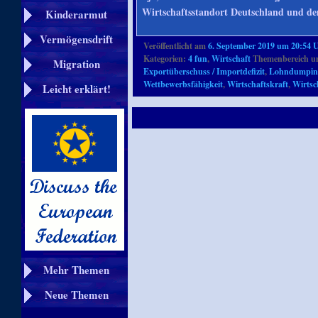
Wirtschaftsstandort Deutschland und d
Kinderarmut
Vermögensdrift
Veröffentlicht am
6. September 2019 um 20:54 
Kategorien:
4 fun
,
Wirtschaft
Themenbereich u
Migration
Exportüberschuss / Importdefizit
,
Lohndumpin
Wettbewerbsfähigkeit
,
Wirtschaftskraft
,
Wirtsc
Leicht erklärt!
Mehr Themen
Neue Themen