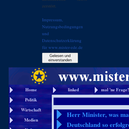
zerstört.
Impressum,
Nutzungsbedingungen
und
Datenschutzerklärung
für www.mister-ede.de
Gelesen und
einverstanden
Home
linked
mal 'ne Frage
Politik
Wirtschaft
Herr Minister, was ma
Medien
Deutschland so erfolgr