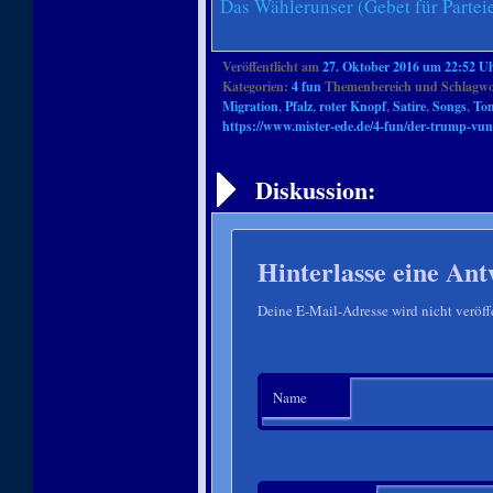
Das Wählerunser (Gebet für Parte
Veröffentlicht am
27. Oktober 2016 um 22:52 U
Kategorien:
4 fun
Themenbereich und Schlagwo
Migration
,
Pfalz
,
roter Knopf
,
Satire
,
Songs
,
Ton
https://www.mister-ede.de/4-fun/der-trump-vun
Artikelnavigation
Diskussion:
Hinterlasse eine Ant
Deine E-Mail-Adresse wird nicht veröffe
Name