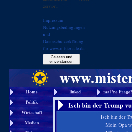
zerstört.
Impressum,
Nutzungsbedingungen
und
Datenschutzerklärung
für www.mister-ede.de
Gelesen und
einverstanden
Home
linked
mal 'ne Frage
Politik
Isch bin der Trump vu
Wirtschaft
Isch bin der T
Medien
Moin Opa wah