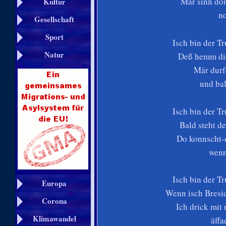
Mär sinn don
Kultur
no
Gesellschaft
Sport
Isch bin der T
Natur
Deß hemm die
Mär durfd
und bal
Isch bin der T
Bald steht d
Do konnscht-e
wenn
Isch bin der T
Europa
Wenn isch Bresid
Corona
Ich drick mi
Klimawandel
äffa