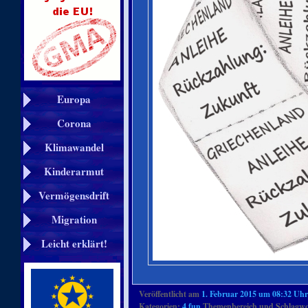
Europa
Corona
Klimawandel
Kinderarmut
Vermögensdrift
Migration
Leicht erklärt!
Veröffentlicht am
1. Februar 2015 um 08:32 Uhr
Kategorien:
4 fun
Themenbereich und Schlagwo