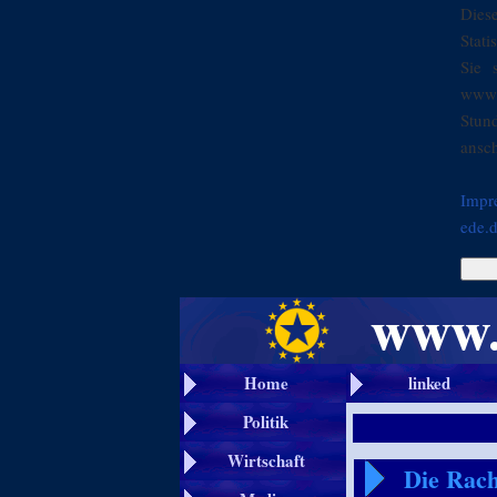
Dies
Stati
Sie 
www.
Stun
ansch
Impr
ede.
Home
linked
Politik
Wirtschaft
Die Rac