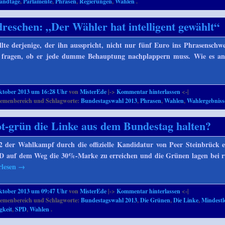
andtage
,
Parlamente
,
Phrasen
,
Regierungen
,
Wahlen
.
reschen: „Der Wähler hat intelligent gewählt“
llte derjenige, der ihn ausspricht, nicht nur fünf Euro ins Phrasenschw
h fragen, ob er jede dumme Behauptung nachplappern muss. Wie es an
ktober 2013 um 16:28 Uhr
von
MisterEde
|->
Kommentar hinterlassen
<-|
emenbereich und Schlagworte:
Bundestagswahl 2013
,
Phrasen
,
Wahlen
,
Wahlergebniss
ot-grün die Linke aus dem Bundestag halten?
2 der Wahlkampf durch die offizielle Kandidatur von Peer Steinbrück e
D auf dem Weg die 30%-Marke zu erreichen und die Grünen lagen bei 
rlesen
→
ktober 2013 um 09:47 Uhr
von
MisterEde
|->
Kommentar hinterlassen
<-|
emenbereich und Schlagworte:
Bundestagswahl 2013
,
Die Grünen
,
Die Linke
,
Mindest
gkeit
,
SPD
,
Wahlen
.