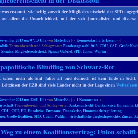
liederentscheid in der Diskussion
twas erstaunt, wie heftig zurzeit der Mitgliederentscheid der SPD angegri
vor allem die Unsachlichkeit, mit der sich Journalisten und diverse
 November 2013 um 07:13 Uhr
von
MisterEde
|->
Kommentar hinterlassen
<-|
olitik
Themenbereich und Schlagworte:
Bundestagswahl 2013
,
CDU
,
CSU
,
Große Koali
a Slomka
,
Mitgliederentscheid
,
Sigmar Gabriel
,
SPD
,
Union
,
Wahlen
.
papolitische Blindflug von Schwarz-Rot
st schon mehr als fünf Jahre alt und dennoch ist kein Ende in Sicht.
n Leitzinsen der EZB sind viele Länder nicht in der Lage einen
Weiterlese
 November 2013 um 22:51 Uhr
von
MisterEde
|->
1
Kommentar
<-|
rtschaft
Themenbereich und Schlagworte:
Bankenaufsicht
,
Bankenkrise
,
Binnenmark
,
CDU
,
CSU
,
EU
,
Eurokrise
,
Eurozone
,
Finanzkrise
,
Finanzmarktregulierung
,
uer
,
Große Koalition
,
SPD
,
Union
,
Wahlen
,
wirtschaftliche Ungleichgewichte
,
Zinsen
,
Zi
Weg zu einem Koalitionsvertrag: Union schafft 