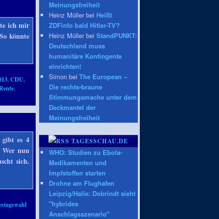
Meinungsfreiheit
Heinz Müller bei
Heißt
te ich mir
ZDFinfo bald Hitler-TV?
Heinz Müller bei
StandPUNKT:
 So könnte
Deutschland muss
humanitäre Kontingente
einrichten!
Simon bei
The European –
013
,
CDU
,
Die rechts-braune
Rente
,
Stimmungsmache unter dem
Deckmantel der
Meinungsfreiheit
gibt es 4
TAGESSCHAU.DE
. Wer nun
WHO: Studien zu Ebola-
scht sich.
Medikamenten und
Impfstoffen starten
Drohne am Flughafen
Leipzig/Halle: Dobrindt sieht
"hybrides
stagswahl
Anschlagsszenario"