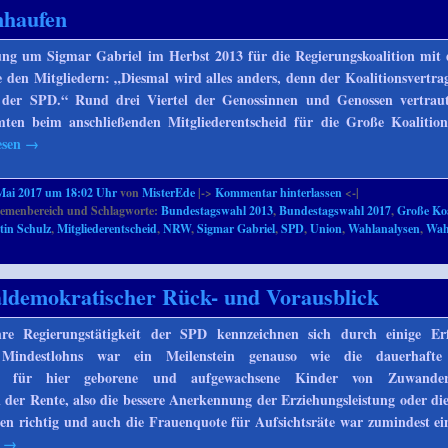
nhaufen
ng um Sigmar Gabriel im Herbst 2013 für die Regierungskoalition mit
e den Mitgliedern: „Diesmal wird alles anders, denn der Koalitionsvertrag
 der SPD.“ Rund drei Viertel der Genossinnen und Genossen vertraut
en beim anschließenden Mitgliederentscheid für die Große Koalition.
esen
→
Mai 2017 um 18:02 Uhr
von
MisterEde
|->
Kommentar hinterlassen
<-|
emenbereich und Schlagworte:
Bundestagswahl 2013
,
Bundestagswahl 2017
,
Große Koa
tin Schulz
,
Mitgliederentscheid
,
NRW
,
Sigmar Gabriel
,
SPD
,
Union
,
Wahlanalysen
,
Wah
aldemokratischer Rück- und Vorausblick
hre Regierungstätigkeit der SPD kennzeichnen sich durch einige Erf
Mindestlohns war ein Meilenstein genauso wie die dauerhafte
aft für hier geborene und aufgewachsene Kinder von Zuwander
 der Rente, also die bessere Anerkennung der Erziehungsleistung oder di
en richtig und auch die Frauenquote für Aufsichtsräte war zumindest ein
n
→