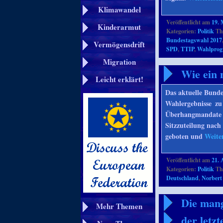
Klimawandel
Veröffentlicht am
19. 
Kinderarmut
Kategorien:
Politik
Th
Bundestagswahl 2017
Vermögensdrift
SPD
,
TTIP
,
Wahlpro
Migration
Wie ein 
Leicht erklärt!
Das aktuelle Bunde
Wahlergebnisse zu
Überhangmandate e
Sitzzuteilung nach
geboten und
Weite
Veröffentlicht am
21. 
Kategorien:
Politik
Th
Deutschland
,
Norber
Die mang
Mehr Themen
der letz