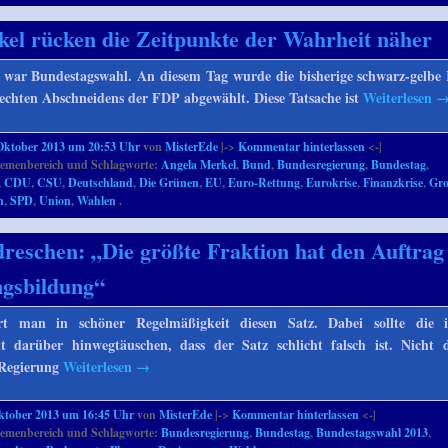
el rücken die Zeitpunkte der Wahrheit näher
war Bundestagswahl. An diesem Tag wurde die bisherige schwarz-gelbe
echten Abschneidens der FDP abgewählt. Diese Tatsache ist
Weiterlesen
Oktober 2013 um 20:53 Uhr
von
MisterEde
|->
Kommentar hinterlassen
<-|
emenbereich und Schlagworte:
Angela Merkel
,
Bund
,
Bundesregierung
,
Bundestag
,
,
CDU
,
CSU
,
Deutschland
,
Die Grünen
,
EU
,
Euro-Rettung
,
Eurokrise
,
Finanzkrise
,
Gr
n
,
SPD
,
Union
,
Wahlen
.
reschen: „Die größte Fraktion hat den Auftrag
ngsbildung“
 man in schöner Regelmäßigkeit diesen Satz. Dabei sollte die in
ht darüber hinwegtäuschen, dass der Satz schlicht falsch ist. Nicht 
e Regierung
Weiterlesen
→
ktober 2013 um 16:45 Uhr
von
MisterEde
|->
Kommentar hinterlassen
<-|
emenbereich und Schlagworte:
Bundesregierung
,
Bundestag
,
Bundestagswahl 2013
,