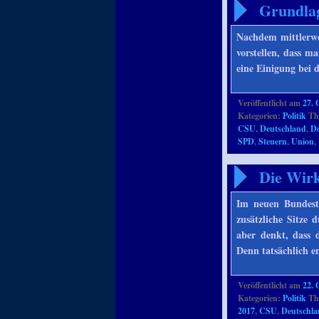
Grundla
Nachdem mittlerwei
vorstellen, dass m
eine Einigung bei
Veröffentlicht am
27. 
Kategorien:
Politik
Th
CSU
,
Deutschland
,
Do
SPD
,
Steuern
,
Union
,
Die Wirk
Im neuen Bundesta
zusätzliche Sitze
aber denkt, dass 
Denn tatsächlich e
Veröffentlicht am
22. 
Kategorien:
Politik
Th
2017
,
CSU
,
Deutschl