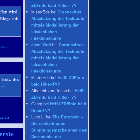
ZDFinfo bald Hitler-TV?
ffen wird.
MisterEde bei
Coronavirus:
 Blogs mit
Abschätzung der Testquote
mittels Modellierung der
tatsächlichen
Infektionskurve
Josef Graf
bei
Coronavirus:
tion
,
Abschätzung der Testquote
mittels Modellierung der
tatsächlichen
Infektionskurve
MisterEde bei
Heißt ZDFinfo
 Trotz des
bald Hitler-TV?
n
→
Albrecht von Donop bei
Heißt
ZDFinfo bald Hitler-TV?
Georg bei
Heißt ZDFinfo bald
t
,
Hitler-TV?
Lupo L. bei
The European –
nslast
.
Die rechts-braune
Stimmungsmache unter dem
erste
Deckmantel der