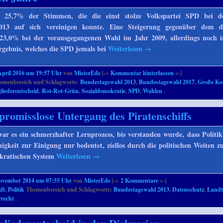
25,7% der Stimmen, die die einst stolze Volkspartei SPD bei de
013 auf sich vereinigen konnte. Eine Steigerung gegenüber dem de
23,0% bei der vorausgegangenen Wahl im Jahr 2009, allerdings noch 
Ergebnis, welches die SPD jemals bei
Weiterlesen
→
April 2016 um 19:57 Uhr
von
MisterEde
|->
Kommentar hinterlassen
<-|
emenbereich und Schlagworte:
Bundestagswahl 2013
,
Bundestagswahl 2017
,
Große Koa
liederentscheid
,
Rot-Rot-Grün
,
Sozialdemokratie
,
SPD
,
Wahlen
.
romisslose Untergang des Piratenschiffs
war es ein schmerzhafter Lernprozess, bis verstanden wurde, dass Politi
igkeit zur Einigung nur bedeutet, ziellos durch die politischen Weiten zu
kratischen System
Weiterlesen
→
November 2014 um 07:55 Uhr
von
MisterEde
|->
2
Kommentare
<-|
ft
,
Politik
Themenbereich und Schlagworte:
Bundestagswahl 2013
,
Datenschutz
,
Landt
recht
.