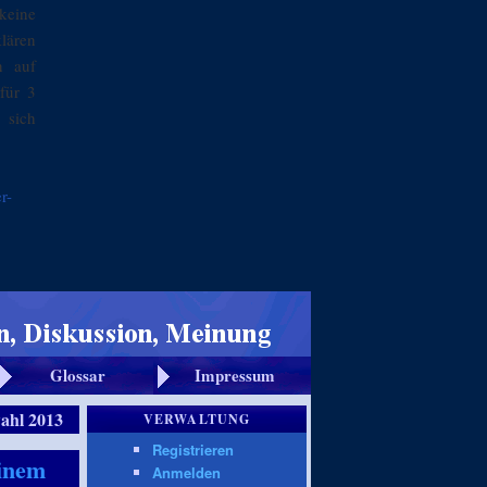
keine
klären
n auf
für 3
 sich
r-
Glossar
Impressum
ahl 2013
VERWALTUNG
Registrieren
inem
Anmelden