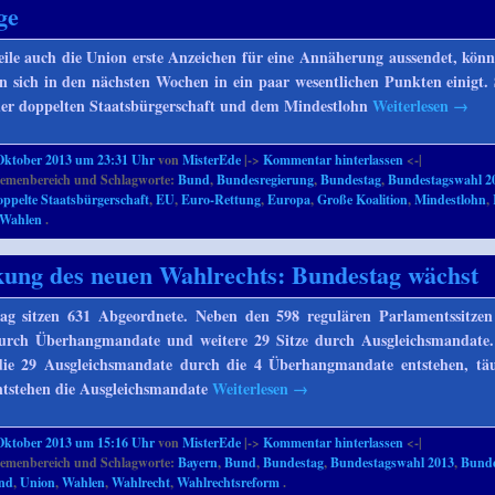
ge
le auch die Union erste Anzeichen für eine Annäherung aussendet, könn
an sich in den nächsten Wochen in ein paar wesentlichen Punkten einigt.
 der doppelten Staatsbürgerschaft und dem Mindestlohn
Weiterlesen
→
Oktober 2013 um 23:31 Uhr
von
MisterEde
|->
Kommentar hinterlassen
<-|
emenbereich und Schlagworte:
Bund
,
Bundesregierung
,
Bundestag
,
Bundestagswahl 2
ppelte Staatsbürgerschaft
,
EU
,
Euro-Rettung
,
Europa
,
Große Koalition
,
Mindestlohn
,
Wahlen
.
ung des neuen Wahlrechts: Bundestag wächst
g sitzen 631 Abgeordnete. Neben den 598 regulären Parlamentssitzen 
 durch Überhangmandate und weitere 29 Sitze durch Ausgleichsmandate
die 29 Ausgleichsmandate durch die 4 Überhangmandate entstehen, täu
ntstehen die Ausgleichsmandate
Weiterlesen
→
Oktober 2013 um 15:16 Uhr
von
MisterEde
|->
Kommentar hinterlassen
<-|
emenbereich und Schlagworte:
Bayern
,
Bund
,
Bundestag
,
Bundestagswahl 2013
,
Bunde
and
,
Union
,
Wahlen
,
Wahlrecht
,
Wahlrechtsreform
.