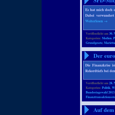
SPD-Mitg
Es hat mich doch e
Dabei verwundert 
Weiterlesen
→
Veröffentlicht am
30.
Kategorien:
Medien
,
P
Grundgesetz
,
Mariett
Der euro
Die Finanzkrise i
Rekordtiefs bei de
Veröffentlicht am
28.
Kategorien:
Politik
,
Wi
Bundestagswahl 2013
Finanztransaktionsste
Auf dem 