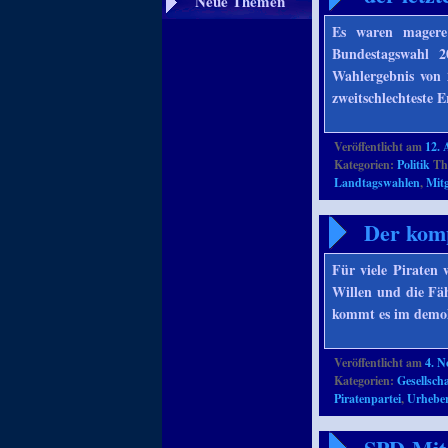
Neue Themen
Es waren magere 
Bundestagswahl 2
Wahlergebnis von 
zweitschlechteste 
Veröffentlicht am
12. 
Kategorien:
Politik
Th
Landtagswahlen
,
Mitg
Der komp
Für viele Piraten 
Willen und die Fäh
kommt es im demo
Veröffentlicht am
4. 
Kategorien:
Gesellscha
Piratenpartei
,
Urheber