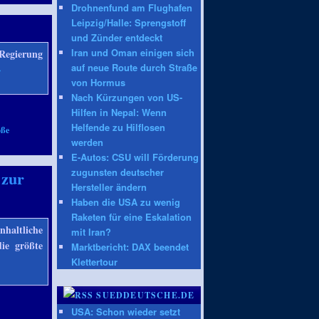
Drohnenfund am Flughafen
Leipzig/Halle: Sprengstoff
und Zünder entdeckt
Iran und Oman einigen sich
 Regierung
auf neue Route durch Straße
→
von Hormus
Nach Kürzungen von US-
Hilfen in Nepal: Wenn
Helfende zu Hilflosen
oße
werden
E-Autos: CSU will Förderung
zugunsten deutscher
 zur
Hersteller ändern
Haben die USA zu wenig
Raketen für eine Eskalation
haltliche
mit Iran?
die größte
Marktbericht: DAX beendet
Klettertour
SUEDDEUTSCHE.DE
USA: Schon wieder setzt