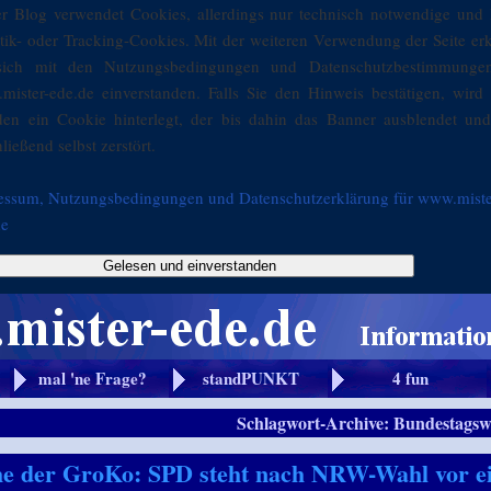
er Blog verwendet Cookies, allerdings nur technisch notwendige und 
stik- oder Tracking-Cookies. Mit der weiteren Verwendung der Seite er
sich mit den Nutzungsbedingungen und Datenschutzbestimmunge
mister-ede.de einverstanden. Falls Sie den Hinweis bestätigen, wird 
den ein Cookie hinterlegt, der bis dahin das Banner ausblendet und
ließend selbst zerstört.
essum, Nutzungsbedingungen und Datenschutzerklärung für www.miste
de
Gelesen und einverstanden
mal 'ne Frage?
standPUNKT
4 fun
Schlagwort-Archive:
Bundestagsw
he der GroKo: SPD steht nach NRW-Wahl vor e