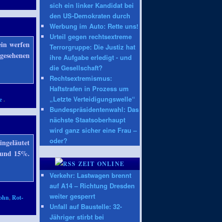
sich ein linker Kandidat bei
den US-Demokraten durch
Werbung im Auto: Rette uns!
Urteil gegen rechtsextreme
ein werfen
Terrorgruppe: Die Justiz hat
gesehenen
ihre Aufgabe erledigt - und
die Gesellschaft?
Rechtsextremismus:
Haftstrafen in Prozess um
„Letzte Verteidigungswelle“
e
.
Bundespräsidentenwahl: Das
nächste Staatsoberhaupt
wird ganz sicher eine Frau –
oder?
ingeläutet
rund 15%.
ZEIT ONLINE
Verkehr: Lastwagen brennt
auf A14 – Richtung Dresden
weiter gesperrt
lohn
,
Rot-
Unfall auf Baustelle: 32-
Jähriger stirbt bei