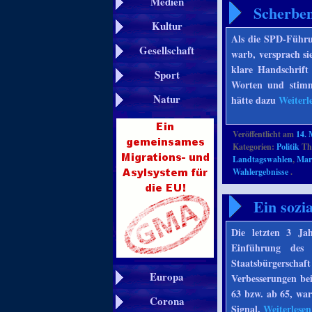
Medien
Scherbe
Kultur
Als die SPD-Führu
Gesellschaft
warb, versprach si
klare Handschrift
Sport
Worten und stimmt
Natur
hätte dazu
Weiterl
Veröffentlicht am
14. 
Kategorien:
Politik
Th
Landtagswahlen
,
Mar
Wahlergebnisse
.
Ein sozi
Die letzten 3 Ja
Einführung des 
Staatsbürgersch
Europa
Verbesserungen bei
63 bzw. ab 65, war
Corona
Signal.
Weiterlese