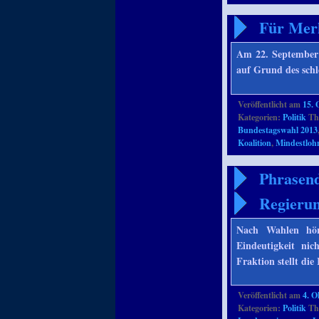
Für Merk
Am 22. September 
auf Grund des schl
Veröffentlicht am
15. 
Kategorien:
Politik
Th
Bundestagswahl 2013
Koalition
,
Mindestloh
Phrasend
Regieru
Nach Wahlen hört
Eindeutigkeit nic
Fraktion stellt di
Veröffentlicht am
4. O
Kategorien:
Politik
Th