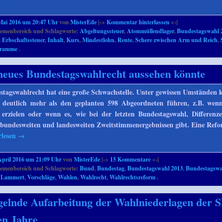
Mai 2016 um 20:47 Uhr
von
MisterEde
|->
Kommentar hinterlassen
<-|
emenbereich und Schlagworte:
Abgeltungssteuer
,
Atommüllendlager
,
Bundestagswahl 
,
Erbschaftssteuer
,
Inhalt
,
Kurs
,
Mindestlohn
,
Rente
,
Schere zwischen Arm und Reich
,
gramme
.
neues Bundestagswahlrecht aussehen könnte
stagswahlrecht hat eine große Schwachstelle. Unter gewissen Umständen 
 deutlich mehr als den geplanten 598 Abgeordneten führen, z.B. wenn
rzielen oder wenn es, wie bei der letzten Bundestagswahl, Differenz
 bundesweiten und landesweiten Zweitstimmenergebnissen gibt. Eine Refor
rlesen
→
April 2016 um 21:09 Uhr
von
MisterEde
|->
15
Kommentare
<-|
emenbereich und Schlagworte:
Bund
,
Bundestag
,
Bundestagswahl 2013
,
Bundestagswa
t Lammert
,
Vorschläge
,
Wahlen
,
Wahlrecht
,
Wahlrechtsreform
.
elnde Aufarbeitung der Wahlniederlagen der 
ten Jahre