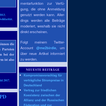
mentarfunktion zur Verfü-
gung, die ohne Anmeldung
genutzt werden kann. Aller-
2013
,
Solidarität
,
dings werden alle Beiträge
moderiert, weshalb sie nicht
direkt erscheinen.
Folgt meinem Twitter-
können die
Account
@me2birdie
, um
 Parteien
über neue Artikel informiert
en bei der
zu werden.
m ist also
NEUESTE BEITRÄGE
Kompromissvorschlag für
verträgliche Strompreise in
hl 2017
,
Deutschland
Vertrag zur friedlichen
SPD
Koexistenz zwischen der
Allianz und der Russischen
Föderation und zur