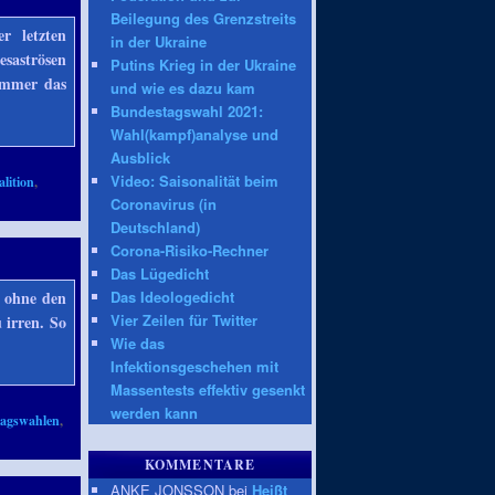
Beilegung des Grenzstreits
r letzten
in der Ukraine
saströsen
Putins Krieg in der Ukraine
immer das
und wie es dazu kam
Bundestagswahl 2021:
Wahl(kampf)analyse und
Ausblick
Video: Saisonalität beim
lition
,
Coronavirus (in
Deutschland)
Corona-Risiko-Rechner
Das Lügedicht
Das Ideologedicht
k ohne den
Vier Zeilen für Twitter
 irren. So
Wie das
Infektionsgeschehen mit
Massentests effektiv gesenkt
werden kann
agswahlen
,
KOMMENTARE
ANKE JONSSON bei
Heißt