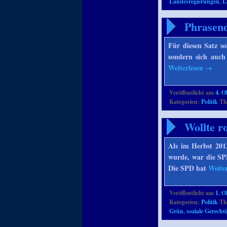
Landesregierungen
,
L
Phrasend
Für diesen Satz so
sondern sich auc
Weiterlesen
→
Veröffentlicht am
4. O
Kategorien:
Politik
Th
Wollte r
Als im Herbst 201
wurde, war die SP
Die SPD hat
Weite
Veröffentlicht am
1. O
Kategorien:
Politik
Th
Grün
,
soziale Gerechti