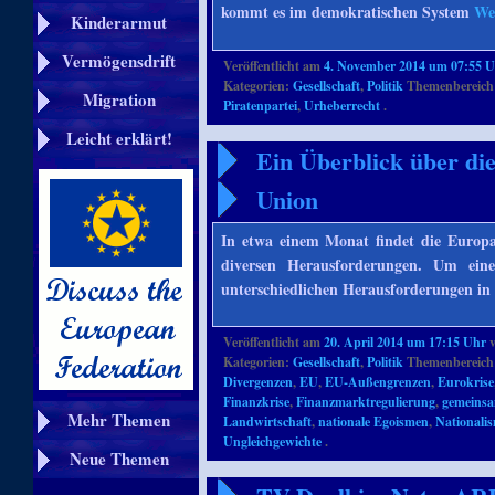
kommt es im demokratischen System
We
Kinderarmut
Vermögensdrift
Veröffentlicht am
4. November 2014 um 07:55 
Kategorien:
Gesellschaft
,
Politik
Themenbereich
Migration
Piratenpartei
,
Urheberrecht
.
Leicht erklärt!
Ein Überblick über di
Union
In etwa einem Monat findet die Europa
diversen Herausforderungen. Um ein
unterschiedlichen Herausforderungen in
Veröffentlicht am
20. April 2014 um 17:15 Uhr
Kategorien:
Gesellschaft
,
Politik
Themenbereich
Divergenzen
,
EU
,
EU-Außengrenzen
,
Eurokrise
Finanzkrise
,
Finanzmarktregulierung
,
gemeinsa
Mehr Themen
Landwirtschaft
,
nationale Egoismen
,
Nationali
Ungleichgewichte
.
Neue Themen