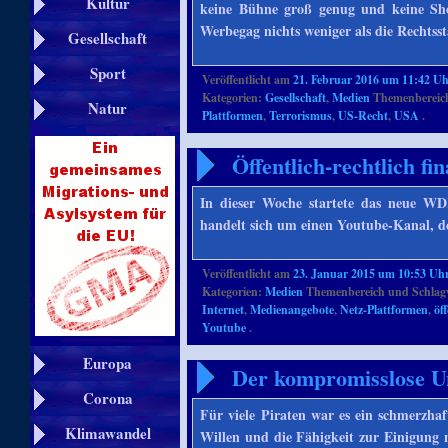
Kultur
keine Bühne groß genug und keine Sho
Werbegag nichts weniger als die Rechtss
Gesellschaft
Sport
Veröffentlicht am
21. Februar 2016 um 11:42 U
Kategorien:
Gesellschaft
,
Medien
Themenbereich
Natur
Plattformen
,
Terrorismus
,
US-Recht
,
USA
.
Öffentlich-rechtlich f
In dieser Woche startete das neue WD
handelt sich um einen Youtube-Kanal, 
Veröffentlicht am
23. Januar 2015 um 10:53 Uh
Kategorien:
Medien
Themenbereich und Schlag
Internet
,
Medienangebote
,
Netz-Plattformen
,
öf
Youtube
.
Europa
Der kompromisslose Un
Corona
Für viele Piraten war es ein schmerzhaf
Klimawandel
Willen und die Fähigkeit zur Einigung nu