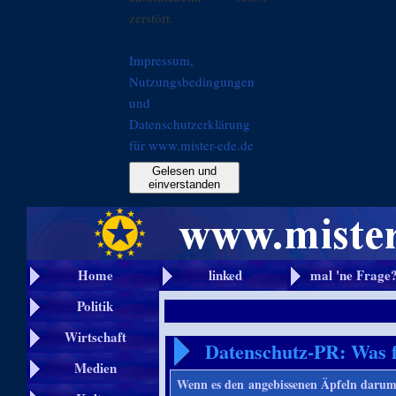
zerstört.
Impressum,
Nutzungsbedingungen
und
Datenschutzerklärung
für www.mister-ede.de
Gelesen und
einverstanden
Home
linked
mal 'ne Frage
Politik
Wirtschaft
Datenschutz-PR: Was f
Medien
Wenn es den angebissenen Äpfeln darum 