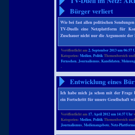
TV-Duell im Netz: AR
Bürger verliert
Wie bei fast allen politischen Sendunge
TV-Duells eine Netzplattform für Kom
Zuschauer nicht nur die Argumente der 
Veröffentlicht am
2. September 2013 um 06:57 
Kategorien:
Medien
,
Politik
Themenbereich und
Fernsehen
,
Journalismus
,
Kandidaten
,
Meinungs
.
Entwicklung eines Bür
Ich habe mich ja schon mit der Frage bes
ein Fortschritt für unsere Gesellschaft 
Veröffentlicht am
17. April 2012 um 14:37 Uhr
Kategorien:
Medien
,
Politik
Themenbereich und
Journalismus
,
Medienangebote
,
Netz-Plattform