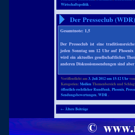
Wirtschaftspolitik
.
Der Presseclub (WDR
Gesamtnote: 1,5
Der Presseclub ist eine traditionsrei
jeden Sonntag um 12 Uhr auf Phoenix 
wird ein aktuelles gesellschaftliches T
anderen Diskussionssendungen sind aber
Veröffentlicht am
3. Juli 2012 um 15:12 Uhr
vo
Kategorien:
Medien
Themenbereich und Schlag
öffentlich-rechtlicher Rundfunk
,
Phoenix
,
Press
Sendungsbewertungen
,
WDR
.
Artikelnavigation
←
Ältere Beiträge