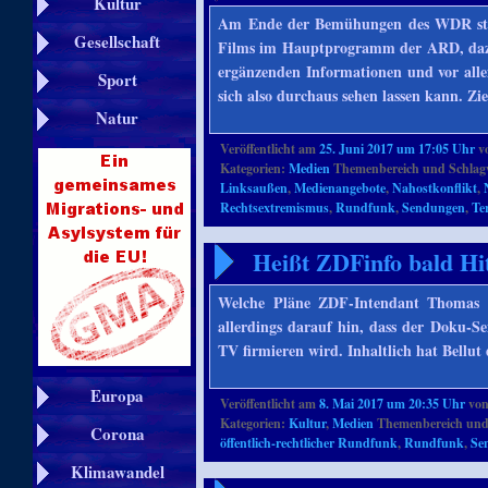
Kultur
Am Ende der Bemühungen des WDR stan
Gesellschaft
Films im Hauptprogramm der ARD, dazu 
ergänzenden Informationen und vor allem 
Sport
sich also durchaus sehen lassen kann. Ziel
Natur
Veröffentlicht am
25. Juni 2017 um 17:05 Uhr
v
Kategorien:
Medien
Themenbereich und Schlag
Linksaußen
,
Medienangebote
,
Nahostkonflikt
,
Rechtsextremismus
,
Rundfunk
,
Sendungen
,
Te
Heißt ZDFinfo bald Hi
Welche Pläne ZDF-Intendant Thomas Be
allerdings darauf hin, dass der Doku-S
TV firmieren wird. Inhaltlich hat Bellu
Europa
Veröffentlicht am
8. Mai 2017 um 20:35 Uhr
vo
Kategorien:
Kultur
,
Medien
Themenbereich und
Corona
öffentlich-rechtlicher Rundfunk
,
Rundfunk
,
Se
Klimawandel