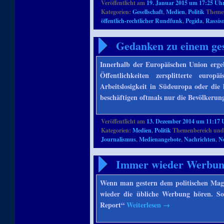
Veröffentlicht am
19. Januar 2015 um 17:25 Uh
Kategorien:
Gesellschaft
,
Medien
,
Politik
Themen
öffentlich-rechtlicher Rundfunk
,
Pegida
,
Rassis
Gedanken zu einem ge
Innerhalb der Europäischen Union ergeb
Öffentlichkeiten zersplitterte euro
Arbeitslosigkeit in Südeuropa oder di
beschäftigen oftmals nur die Bevölkerung
Veröffentlicht am
13. Dezember 2014 um 11:17 
Kategorien:
Medien
,
Politik
Themenbereich und
Journalismus
,
Medienangebote
,
Nachrichten
,
N
Immer wieder Werbung
Wenn man gestern dem politischen Mag
wieder die übliche Werbung hören. So
Report“
Weiterlesen
→