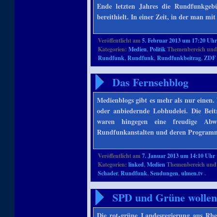
Ende letzten Jahres die Rundfunkgeb
bereithielt. In einer Zeit, in der man 
Veröffentlicht am
5. Februar 2013 um 17:20 Uh
Kategorien:
Medien
,
Politik
Themenbereich und
Rundfunk
,
Rundfunk
,
Rundfunkbeitrag
,
ZDF
Das Fernsehblog
Medienblogs gibt es mehr als nur einen. 
oder anbiedernde Lobhudelei. Die Bei
waren hingegen eine freudige Abw
Rundfunkanstalten und deren Programmg
Veröffentlicht am
7. Januar 2013 um 14:10 Uhr
Kategorien:
linked
,
Medien
Themenbereich und
Schader
,
Rundfunk
,
Sendungen
,
ulmen.tv
.
SPD und Grüne wolle
Die rot-grüne Landesregierung aus Rhe