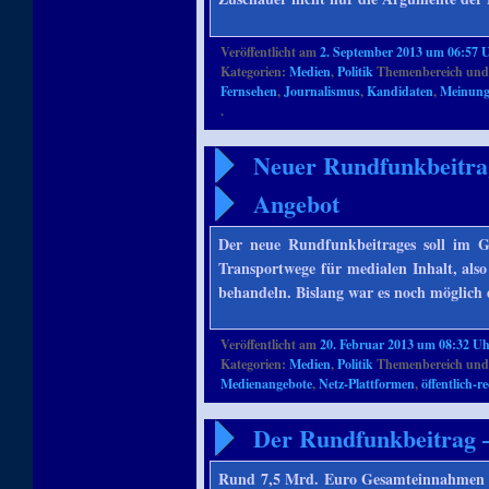
Veröffentlicht am
2. September 2013 um 06:57 
Kategorien:
Medien
,
Politik
Themenbereich und
Fernsehen
,
Journalismus
,
Kandidaten
,
Meinungs
.
Neuer Rundfunkbeitrag
Angebot
Der neue Rundfunkbeitrages soll im G
Transportwege für medialen Inhalt, also
behandeln. Bislang war es noch möglich
Veröffentlicht am
20. Februar 2013 um 08:32 U
Kategorien:
Medien
,
Politik
Themenbereich und
Medienangebote
,
Netz-Plattformen
,
öffentlich-
Der Rundfunkbeitrag –
Rund 7,5 Mrd. Euro Gesamteinnahmen 