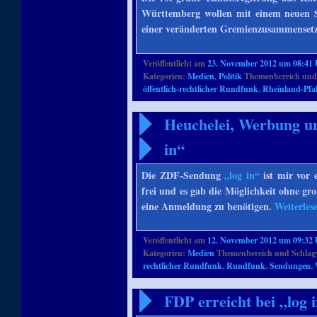
Württemberg wollen mit einem neuen St
einer veränderten Gremienzusammensetz
Veröffentlicht am
23. November 2012 um 08:41
Kategorien:
Medien
,
Politik
Themenbereich und
öffentlich-rechtlicher Rundfunk
,
Rheinland-Pfa
Heuchelei, Werbung u
in“
Die ZDF-Sendung
„log in“
ist mir vor 
frei und es gab die Möglichkeit ohne gr
eine Anmeldung zu benötigen.
Weiterles
Veröffentlicht am
12. November 2012 um 09:32
Kategorien:
Medien
Themenbereich und Schlag
rechtlicher Rundfunk
,
Rundfunk
,
Sendungen
,
FDP erreicht bei „log