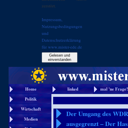
zerstört.
Impressum,
Nutzungsbedingungen
und
Datenschutzerklärung
für www.mister-ede.de
Gelesen und
einverstanden
Home
linked
mal 'ne Frage
Politik
Wirtschaft
Der Umgang des WDR 
Medien
ausgegrenzt – Der Has