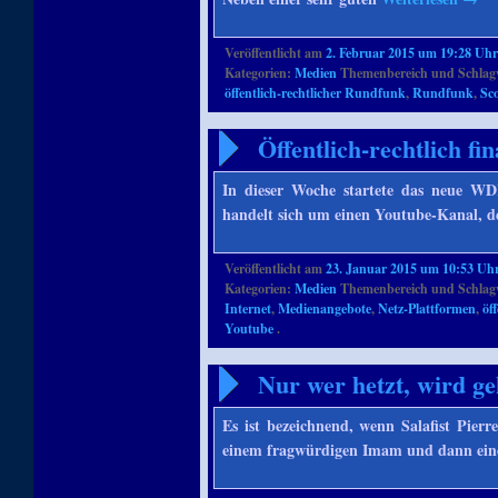
Veröffentlicht am
2. Februar 2015 um 19:28 Uh
Kategorien:
Medien
Themenbereich und Schlag
öffentlich-rechtlicher Rundfunk
,
Rundfunk
,
Sc
Öffentlich-rechtlich f
In dieser Woche startete das neue WD
handelt sich um einen Youtube-Kanal, 
Veröffentlicht am
23. Januar 2015 um 10:53 Uh
Kategorien:
Medien
Themenbereich und Schlag
Internet
,
Medienangebote
,
Netz-Plattformen
,
öf
Youtube
.
Nur wer hetzt, wird ge
Es ist bezeichnend, wenn Salafist Pier
einem fragwürdigen Imam und dann ein