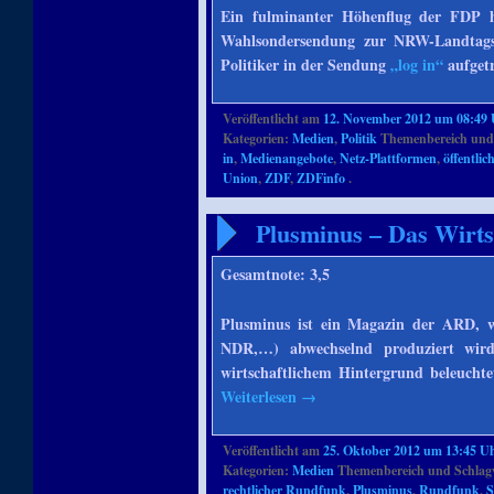
Ein fulminanter Höhenflug der FDP ha
Wahlsondersendung zur NRW-Landtagsw
Politiker in der Sendung
„log in“
aufgetr
Veröffentlicht am
12. November 2012 um 08:49
Kategorien:
Medien
,
Politik
Themenbereich und
in
,
Medienangebote
,
Netz-Plattformen
,
öffentli
Union
,
ZDF
,
ZDFinfo
.
Plusminus – Das Wirt
Gesamtnote: 3,5
Plusminus ist ein Magazin der ARD, 
NDR,…) abwechselnd produziert wi
wirtschaftlichem Hintergrund beleucht
Weiterlesen
→
Veröffentlicht am
25. Oktober 2012 um 13:45 U
Kategorien:
Medien
Themenbereich und Schlag
rechtlicher Rundfunk
,
Plusminus
,
Rundfunk
,
S