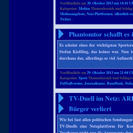
Veröffentlicht am
30. Oktober 2013 um 14:41 U
Kategorien:
Medien
Themenbereich und Schlag
Medienangebote
,
Netz-Plattformen
,
öffentlich-
Twitter
.
Phantomtor schafft es
Es scheint eines der wichtigsten Sporte
Stefan Kießling, das keines war. Nun is
durchaus dar, allerdings so viel Aufmer
Veröffentlicht am
29. Oktober 2013 um 21:04 U
Kategorien:
Sport
Themenbereich und Schlagw
Fußballvereine
,
Journalismus
,
Rundfunk
,
Stefa
TV-Duell im Netz: AR
Bürger verliert
Wie bei fast allen politischen Sendunge
TV-Duells eine Netzplattform für Kom
Zuschauer nicht nur die Argumente der 