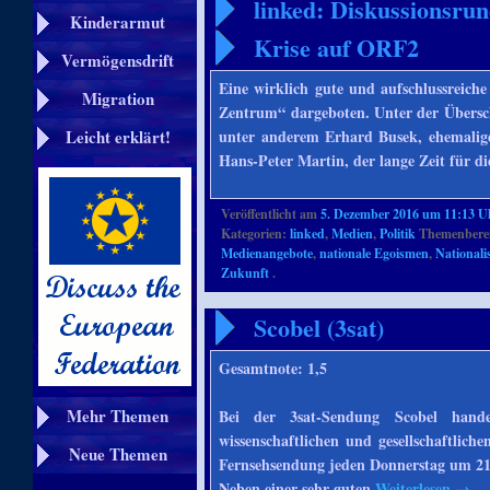
linked: Diskussionsru
Kinderarmut
Krise auf ORF2
Vermögensdrift
Eine wirklich gute und aufschlussreic
Migration
Zentrum“ dargeboten. Unter der Übersch
unter anderem Erhard Busek, ehemalige
Leicht erklärt!
Hans-Peter Martin, der lange Zeit für 
Veröffentlicht am
5. Dezember 2016 um 11:13 U
Kategorien:
linked
,
Medien
,
Politik
Themenberei
Medienangebote
,
nationale Egoismen
,
National
Zukunft
.
Scobel (3sat)
Gesamtnote: 1,5
Mehr Themen
Bei der 3sat-Sendung Scobel hand
wissenschaftlichen und gesellschaftlic
Neue Themen
Fernsehsendung jeden Donnerstag um 21
Neben einer sehr guten
Weiterlesen
→