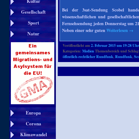
Kultur
Bei der 3sat-Sendung Scobel hand
Gesellschaft
wissenschaftlichen und gesellschaftlic
Sport
Fernsehsendung jeden Donnerstag um 21
Neben einer sehr guten
Weiterlesen
→
Natur
Veröffentlicht am
2. Februar 2015 um 19:28 Uh
Kategorien:
Medien
Themenbereich und Schlag
öffentlich-rechtlicher Rundfunk
,
Rundfunk
,
Sc
Europa
Corona
Klimawandel