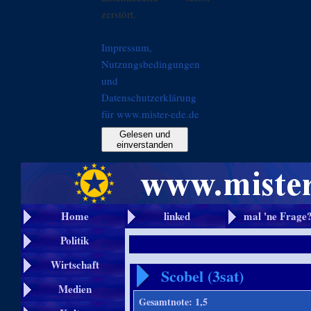
zerstört.
Impressum,
Nutzungsbedingungen
und
Datenschutzerklärung
für www.mister-ede.de
Gelesen und
einverstanden
Home
linked
mal 'ne Frage
Politik
Wirtschaft
Scobel (3sat)
Medien
Gesamtnote: 1,5