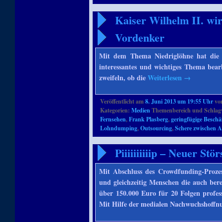
Kaiser Wilhelm II. wi
Vordenker
Mit dem Thema Niedriglöhne hat die 
interessantes und wichtiges Thema bear
zweifeln, ob die
Weiterlesen
→
Veröffentlicht am
8. Juni 2013 um 19:55 Uhr
vo
Kategorien:
Medien
Themenbereich und Schlag
Fernsehen
,
Frank Plasberg
,
geringfügige Beschä
Lohndumping
,
Outsourcing
,
Schere zwischen 
Piiiiiiiiiip – Neuer S
Mit Abschluss des Crowdfunding-Prozess
und gleichzeitig Menschen die auch berei
über 150.000 Euro für 20 Folgen profes
Mit Hilfe der medialen Nachwuchshoffn