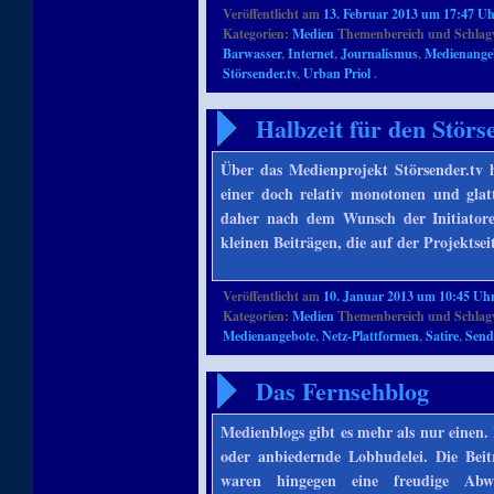
Veröffentlicht am
13. Februar 2013 um 17:47 U
Kategorien:
Medien
Themenbereich und Schlag
Barwasser
,
Internet
,
Journalismus
,
Medienange
Störsender.tv
,
Urban Priol
.
Halbzeit für den Störs
Über das Medienprojekt Störsender.tv ha
einer doch relativ monotonen und glatt
daher nach dem Wunsch der Initiatore
kleinen Beiträgen, die auf der Projektsei
Veröffentlicht am
10. Januar 2013 um 10:45 Uh
Kategorien:
Medien
Themenbereich und Schlag
Medienangebote
,
Netz-Plattformen
,
Satire
,
Send
Das Fernsehblog
Medienblogs gibt es mehr als nur einen. 
oder anbiedernde Lobhudelei. Die Bei
waren hingegen eine freudige Abw