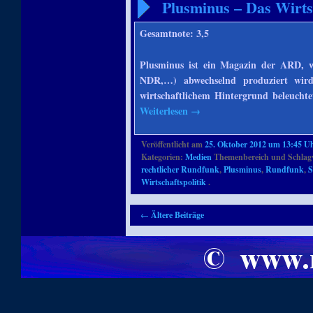
Plusminus – Das Wirt
Gesamtnote: 3,5
Plusminus ist ein Magazin der ARD, 
NDR,…) abwechselnd produziert wi
wirtschaftlichem Hintergrund beleucht
Weiterlesen
→
Veröffentlicht am
25. Oktober 2012 um 13:45 U
Kategorien:
Medien
Themenbereich und Schlag
rechtlicher Rundfunk
,
Plusminus
,
Rundfunk
,
S
Wirtschaftspolitik
.
Artikelnavigation
←
Ältere Beiträge