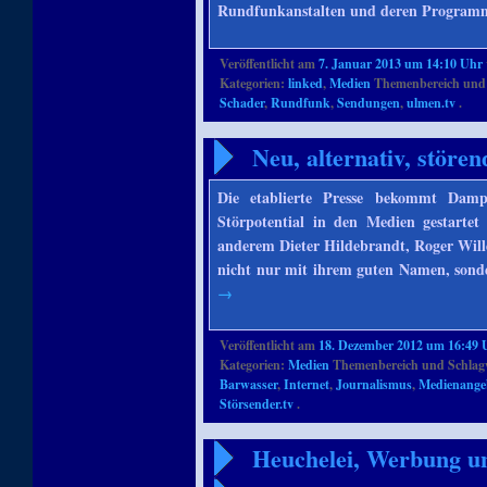
Rundfunkanstalten und deren Programmg
Veröffentlicht am
7. Januar 2013 um 14:10 Uhr
Kategorien:
linked
,
Medien
Themenbereich und
Schader
,
Rundfunk
,
Sendungen
,
ulmen.tv
.
Neu, alternativ, stören
Die etablierte Presse bekommt Damp
Störpotential in den Medien gestarte
anderem Dieter Hildebrandt, Roger Will
nicht nur mit ihrem guten Namen, sonde
→
Veröffentlicht am
18. Dezember 2012 um 16:49 
Kategorien:
Medien
Themenbereich und Schlag
Barwasser
,
Internet
,
Journalismus
,
Medienange
Störsender.tv
.
Heuchelei, Werbung u