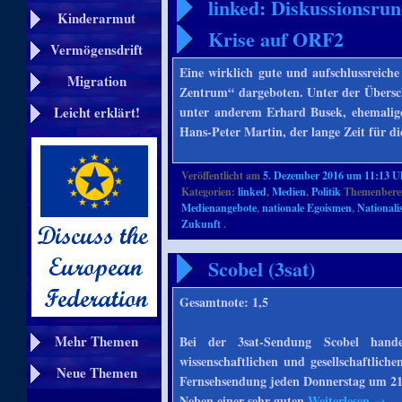
linked: Diskussionsru
Kinderarmut
Krise auf ORF2
Vermögensdrift
Eine wirklich gute und aufschlussreic
Migration
Zentrum“ dargeboten. Unter der Übersch
unter anderem Erhard Busek, ehemalige
Leicht erklärt!
Hans-Peter Martin, der lange Zeit für 
Veröffentlicht am
5. Dezember 2016 um 11:13 U
Kategorien:
linked
,
Medien
,
Politik
Themenberei
Medienangebote
,
nationale Egoismen
,
National
Zukunft
.
Scobel (3sat)
Gesamtnote: 1,5
Mehr Themen
Bei der 3sat-Sendung Scobel hand
wissenschaftlichen und gesellschaftlic
Neue Themen
Fernsehsendung jeden Donnerstag um 21
Neben einer sehr guten
Weiterlesen
→