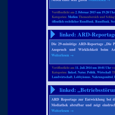
Veröffentlicht am
2. Februar 2015 um 19:28 Uh
Kategorien:
Medien
Themenbereich und Schlag
öffentlich-rechtlicher Rundfunk
,
Rundfunk
,
Sc
linked: ARD-Reportage
Die 29-minütige ARD-Reportage „Die P
Anspruch und Wirklichkeit beim Anb
Weiterlesen
→
Veröffentlicht am
11. Juli 2014 um 10:01 Uhr
v
Kategorien:
linked
,
Natur
,
Politik
,
Wirtschaft
Th
Landwirtschaft
,
Lobbyismus
,
Nahrungsmittel
,
linked: „Betriebsstör
ARD Reportage zur Entwicklung bei de
Mediathek abrufbar und zeigt eindruck
Weiterlesen
→