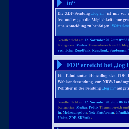
in“
Die ZDF-Sendung
„log in“
ist mir vor 
frei und es gab die Möglichkeit ohne gr
eine Anmeldung zu benötigen.
Weiterles
Veröffentlicht am
12. November 2012 um 09:32
Kategorien:
Medien
Themenbereich und Schlag
rechtlicher Rundfunk
,
Rundfunk
,
Sendungen
,
FDP erreicht bei „log
Ein fulminanter Höhenflug der FDP ha
Wahlsondersendung zur NRW-Landtagsw
Politiker in der Sendung
„log in“
aufgetr
Veröffentlicht am
12. November 2012 um 08:49
Kategorien:
Medien
,
Politik
Themenbereich und
in
,
Medienangebote
,
Netz-Plattformen
,
öffentli
Union
,
ZDF
,
ZDFinfo
.