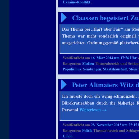
Ukraine-Konflikt
.
Claassen begeistert Zu
Das Thema bei „Hart aber Fair“ am Mont
Thema war nicht sonderlich originell
ausgerichtet. Ordnungsgemäß plätscher
Veröffentlicht am
16. März 2014 um 17:56 Uhr
Kategorien:
Medien
Themenbereich und Schlag
Populismus
,
Sendungen
,
Staatshaushalt
,
Steue
Peter Altmaiers Witz 
Ich musste doch ein wenig schmunzeln, 
Bürokratieabbau durch die bisherige Re
Personal
Weiterlesen
→
Veröffentlicht am
28. November 2013 um 22:15
Kategorien:
Politik
Themenbereich und Schlagw
Union
.