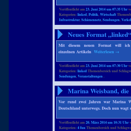
Veröffentlicht am
23. Juni 2014 um 07:35 Uhr
v
Kategorien:
linked
,
Politik
,
Wirtschaft
Themenbe
Infrastruktur
,
Schienennetz
,
Sendungen
,
Verkeh
Neues Format „linked
Mit diesem neuen Format will ich 
einzelnen Artikeln
Weiterlesen
→
Veröffentlicht am
23. Juni 2014 um 07:30 Uhr
v
Kategorien:
linked
Themenbereich und Schlagw
Sendungen
,
Veranstaltungen
.
Marina Weisband, die 
Vor rund zwei Jahren war Marina We
Deutschland unterwegs. Doch nun wagt si
Veröffentlicht am
20. März 2014 um 10:31 Uhr
Kategorien:
4 fun
Themenbereich und Schlagwo