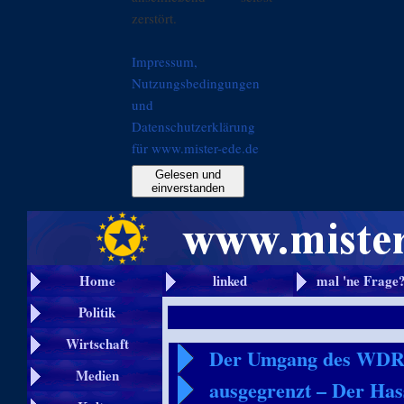
zerstört.
Impressum,
Nutzungsbedingungen
und
Datenschutzerklärung
für www.mister-ede.de
Gelesen und
einverstanden
Home
linked
mal 'ne Frage
Politik
Wirtschaft
Der Umgang des WDR 
Medien
ausgegrenzt – Der Has