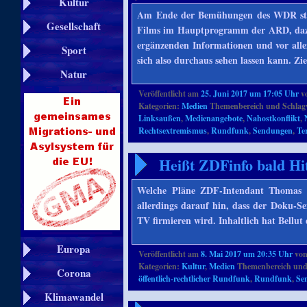
Kultur
Am Ende der Bemühungen des WDR stan
Gesellschaft
Films im Hauptprogramm der ARD, dazu 
ergänzenden Informationen und vor allem 
Sport
sich also durchaus sehen lassen kann. Ziel
Natur
Veröffentlicht am
25. Juni 2017 um 17:05 Uhr
v
Kategorien:
Medien
Themenbereich und Schlag
Linksaußen
,
Medienangebote
,
Nahostkonflikt
,
Rechtsextremismus
,
Rundfunk
,
Sendungen
,
Te
Heißt ZDFinfo bald Hi
Welche Pläne ZDF-Intendant Thomas Be
allerdings darauf hin, dass der Doku-S
TV firmieren wird. Inhaltlich hat Bellu
Europa
Veröffentlicht am
8. Mai 2017 um 20:35 Uhr
vo
Kategorien:
Kultur
,
Medien
Themenbereich und
Corona
öffentlich-rechtlicher Rundfunk
,
Rundfunk
,
Se
Klimawandel