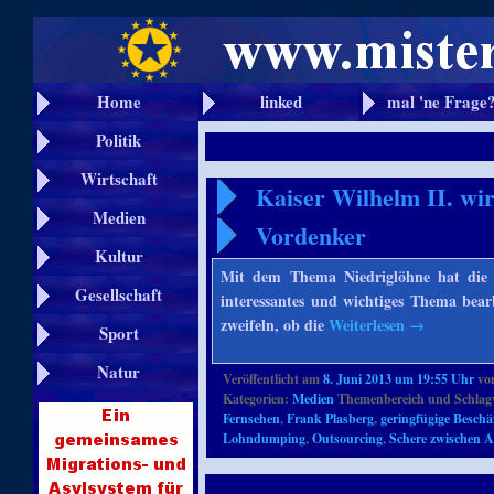
Home
linked
mal 'ne Frage
Politik
Wirtschaft
Kaiser Wilhelm II. wi
Medien
Vordenker
Kultur
Mit dem Thema Niedriglöhne hat die 
Gesellschaft
interessantes und wichtiges Thema bear
zweifeln, ob die
Weiterlesen
→
Sport
Natur
Veröffentlicht am
8. Juni 2013 um 19:55 Uhr
vo
Kategorien:
Medien
Themenbereich und Schlag
Fernsehen
,
Frank Plasberg
,
geringfügige Beschä
Lohndumping
,
Outsourcing
,
Schere zwischen 