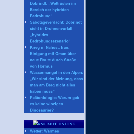
Dobrindt: „Wettrüsten im
Bereich der hybriden
Bedrohung“
Sabotageverdacht: Dobrindt
sieht in Drohnenvorfall
„hybrides
Bedrohungsszenario“
Krieg in Nahost: Iran:
Einigung mit Oman über
neue Route durch Straße
von Hormus
Wassermangel in den Alpen:
„Wir sind der Meinung, dass
man am Berg nicht alles
haben muss“
Paläontologie: Warum gab
es keine winzigen
Dinosaurier?
ZEIT ONLINE
Wetter: Warmes