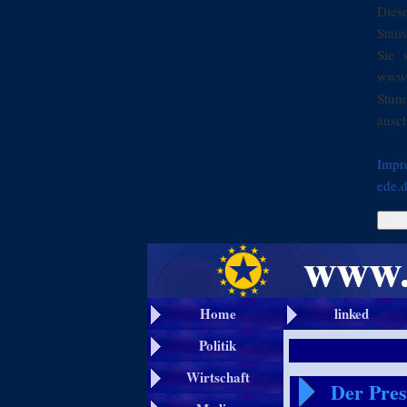
Dies
Stati
Sie 
www.
Stun
ansch
Impr
ede.
Home
linked
Politik
Wirtschaft
Der Pre