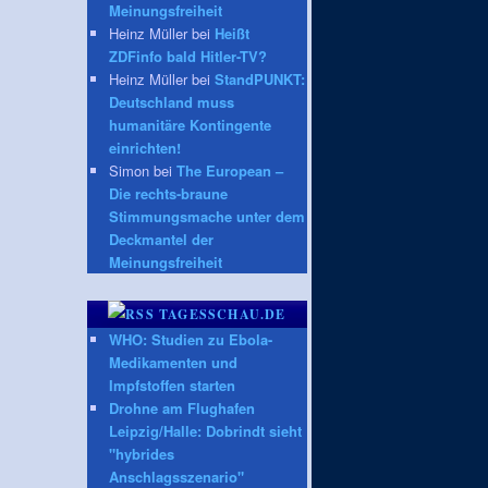
Meinungsfreiheit
Heinz Müller bei
Heißt
ZDFinfo bald Hitler-TV?
Heinz Müller bei
StandPUNKT:
Deutschland muss
humanitäre Kontingente
einrichten!
Simon bei
The European –
Die rechts-braune
Stimmungsmache unter dem
Deckmantel der
Meinungsfreiheit
TAGESSCHAU.DE
WHO: Studien zu Ebola-
Medikamenten und
Impfstoffen starten
Drohne am Flughafen
Leipzig/Halle: Dobrindt sieht
"hybrides
Anschlagsszenario"