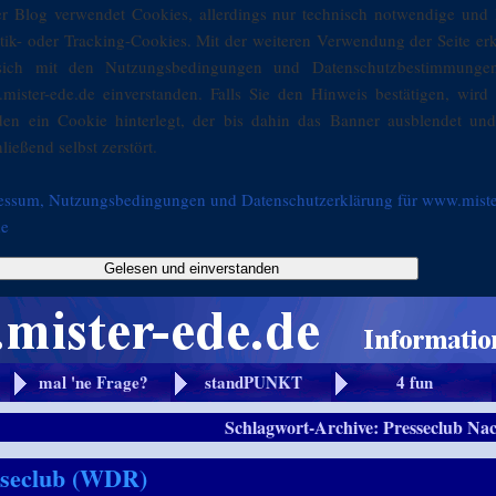
er Blog verwendet Cookies, allerdings nur technisch notwendige und 
stik- oder Tracking-Cookies. Mit der weiteren Verwendung der Seite er
sich mit den Nutzungsbedingungen und Datenschutzbestimmunge
mister-ede.de einverstanden. Falls Sie den Hinweis bestätigen, wird 
den ein Cookie hinterlegt, der bis dahin das Banner ausblendet und
ließend selbst zerstört.
essum, Nutzungsbedingungen und Datenschutzerklärung für www.miste
de
Gelesen und einverstanden
mal 'ne Frage?
standPUNKT
4 fun
Schlagwort-Archive:
Presseclub Na
sseclub (WDR)