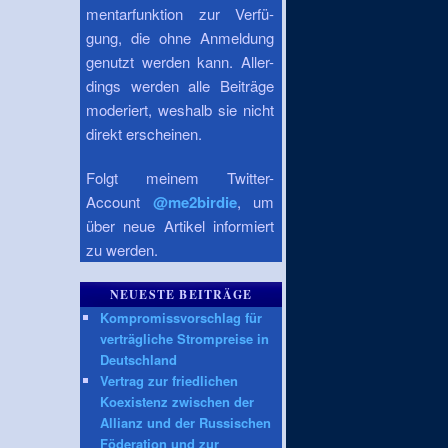
mentarfunktion zur Verfü-
gung, die ohne Anmeldung
genutzt werden kann. Aller-
dings werden alle Beiträge
moderiert, weshalb sie nicht
direkt erscheinen.
Folgt meinem Twitter-
Account
@me2birdie
, um
über neue Artikel informiert
zu werden.
NEUESTE BEITRÄGE
Kompromissvorschlag für
verträgliche Strompreise in
Deutschland
Vertrag zur friedlichen
Koexistenz zwischen der
Allianz und der Russischen
Föderation und zur