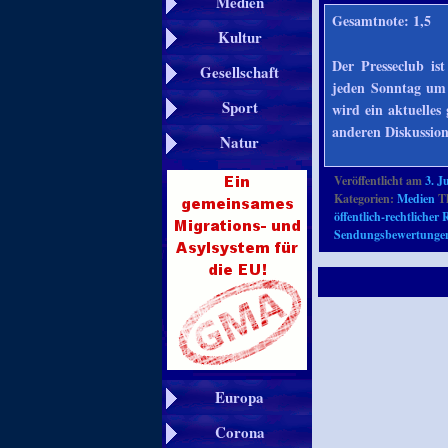
Medien
Gesamtnote: 1,5
Kultur
Der Presseclub is
Gesellschaft
jeden Sonntag um
Sport
wird ein aktuelles
anderen Diskussion
Natur
Veröffentlicht am
3. J
Kategorien:
Medien
Th
öffentlich-rechtliche
Sendungsbewertunge
Europa
Corona