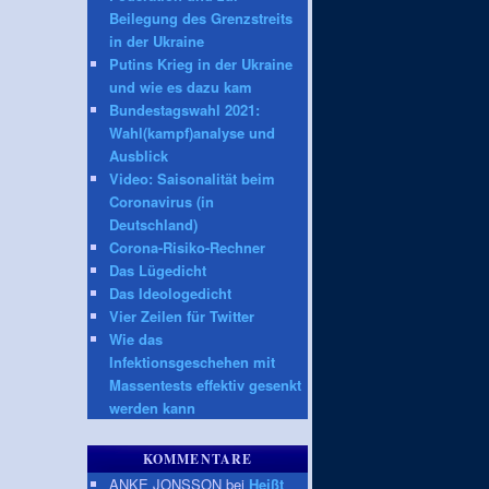
Beilegung des Grenzstreits
in der Ukraine
Putins Krieg in der Ukraine
und wie es dazu kam
Bundestagswahl 2021:
Wahl(kampf)analyse und
Ausblick
Video: Saisonalität beim
Coronavirus (in
Deutschland)
Corona-Risiko-Rechner
Das Lügedicht
Das Ideologedicht
Vier Zeilen für Twitter
Wie das
Infektionsgeschehen mit
Massentests effektiv gesenkt
werden kann
KOMMENTARE
ANKE JONSSON bei
Heißt