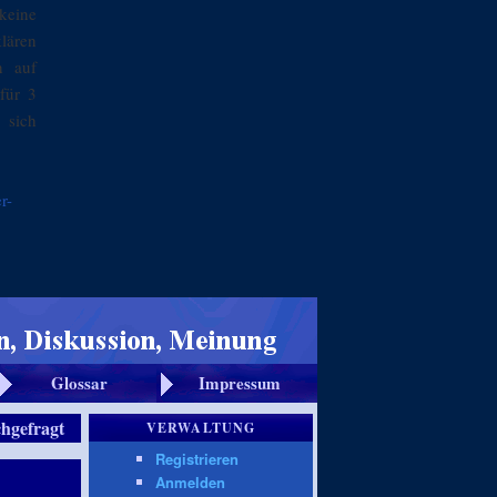
keine
klären
n auf
für 3
 sich
r-
Glossar
Impressum
chgefragt
VERWALTUNG
Registrieren
Anmelden