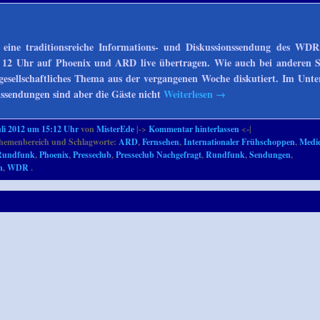
t eine traditionsreiche Informations- und Diskussionssendung des WD
 12 Uhr auf Phoenix und ARD live übertragen. Wie auch bei anderen 
 gesellschaftliches Thema aus der vergangenen Woche diskutiert. Im Unte
ssendungen sind aber die Gäste nicht
Weiterlesen
→
uli 2012 um 15:12 Uhr
von
MisterEde
|->
Kommentar hinterlassen
<-|
emenbereich und Schlagworte:
ARD
,
Fernsehen
,
Internationaler Frühschoppen
,
Medi
r Rundfunk
,
Phoenix
,
Presseclub
,
Presseclub Nachgefragt
,
Rundfunk
,
Sendungen
,
n
,
WDR
.