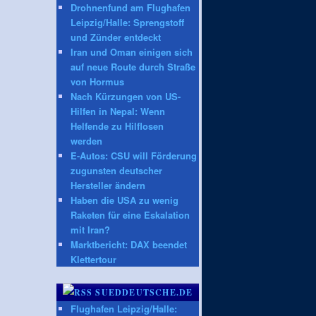
Drohnenfund am Flughafen
Leipzig/Halle: Sprengstoff
und Zünder entdeckt
Iran und Oman einigen sich
auf neue Route durch Straße
von Hormus
Nach Kürzungen von US-
Hilfen in Nepal: Wenn
Helfende zu Hilflosen
werden
E-Autos: CSU will Förderung
zugunsten deutscher
Hersteller ändern
Haben die USA zu wenig
Raketen für eine Eskalation
mit Iran?
Marktbericht: DAX beendet
Klettertour
SUEDDEUTSCHE.DE
Flughafen Leipzig/Halle: