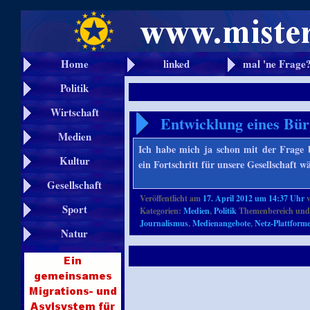
Home
linked
mal 'ne Frage
Politik
Wirtschaft
Entwicklung eines Bür
Medien
Ich habe mich ja schon mit der Frage bes
Kultur
ein Fortschritt für unsere Gesellschaft 
Gesellschaft
Veröffentlicht am
17. April 2012 um 14:37 Uhr
Sport
Kategorien:
Medien
,
Politik
Themenbereich und
Journalismus
,
Medienangebote
,
Netz-Plattform
Natur