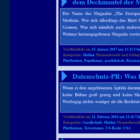
dem Deckmantel der M
Der Name des Magazins „The Europea
Medium. Wer sich allerdings das Blatt 
Grauen. Was sich nämlich nach mehrer
Weimer herausgegebenen Magazin verstec
Veröffentlicht am
15. Januar 2017 um 11:15 Uh
Kategorien:
Medien
Themenbereich und Schlag
Plattformen
,
Populismus
,
postfaktisch
,
Rassism
Datenschutz-PR: Was f
Wenn es den angebissenen Äpfeln darum 
keine Bühne groß genug und keine Sho
Werbegag nichts weniger als die Rechtss
Veröffentlicht am
21. Februar 2016 um 11:42 U
Kategorien:
Gesellschaft
,
Medien
Themenbereich
Plattformen
,
Terrorismus
,
US-Recht
,
USA
.