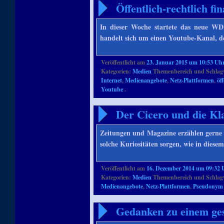
Öffentlich-rechtlich f
In dieser Woche startete das neue WD
handelt sich um einen Youtube-Kanal, 
Veröffentlicht am
23. Januar 2015 um 10:53 Uh
Kategorien:
Medien
Themenbereich und Schlag
Internet
,
Medienangebote
,
Netz-Plattformen
,
öf
Youtube
.
Der Cicero und die K
Zeitungen und Magazine erzählen gerne v
solche Kuriositäten sorgen, wie in diese
Veröffentlicht am
16. Dezember 2014 um 09:32 
Kategorien:
Medien
Themenbereich und Schlag
Medienangebote
,
Netz-Plattformen
,
Pseudonym
Gedanken zu einem ge