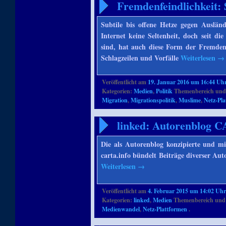
Fremdenfeindlichkeit: 
Subtile bis offene Hetze gegen Auslä
Internet keine Seltenheit, doch seit di
sind, hat auch diese Form der Fremdenf
Schlagzeilen und Vorfälle
Weiterlesen
→
Veröffentlicht am
19. Januar 2016 um 16:44 Uh
Kategorien:
Medien
,
Politik
Themenbereich und
Migration
,
Migrationspolitik
,
Muslime
,
Netz-Pl
linked: Autorenblog 
Die als Autorenblog konzipierte und mi
carta.info bündelt Beiträge diverser Aut
Weiterlesen
→
Veröffentlicht am
4. Februar 2015 um 14:02 Uh
Kategorien:
linked
,
Medien
Themenbereich und
Medienwandel
,
Netz-Plattformen
.