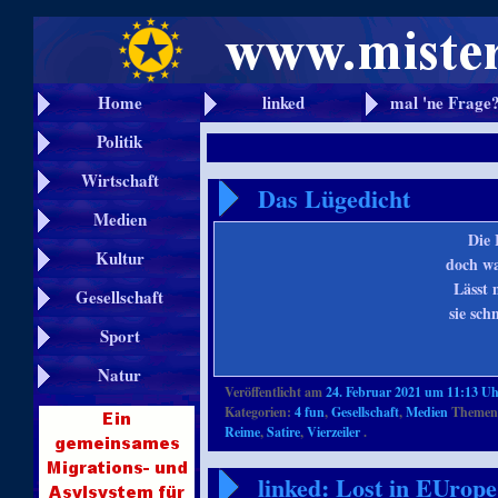
Home
linked
mal 'ne Frage
Politik
Wirtschaft
Das Lügedicht
Medien
Die 
Kultur
doch wa
Lässt 
Gesellschaft
sie sch
Sport
Natur
Veröffentlicht am
24. Februar 2021 um 11:13 U
Kategorien:
4 fun
,
Gesellschaft
,
Medien
Themenb
Reime
,
Satire
,
Vierzeiler
.
linked: Lost in EUrop