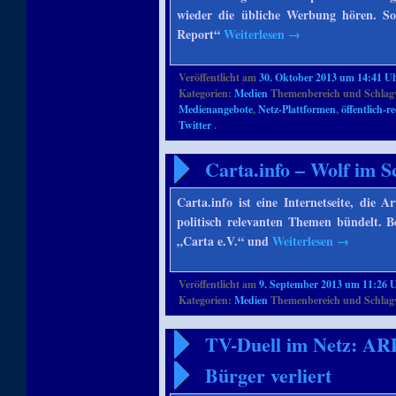
wieder die übliche Werbung hören. So
Report“
Weiterlesen
→
Veröffentlicht am
30. Oktober 2013 um 14:41 U
Kategorien:
Medien
Themenbereich und Schlag
Medienangebote
,
Netz-Plattformen
,
öffentlich-
Twitter
.
Carta.info – Wolf im S
Carta.info ist eine Internetseite, die A
politisch relevanten Themen bündelt. B
„Carta e.V.“ und
Weiterlesen
→
Veröffentlicht am
9. September 2013 um 11:26 
Kategorien:
Medien
Themenbereich und Schlag
TV-Duell im Netz: AR
Bürger verliert