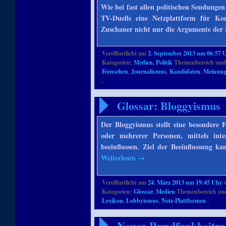
Wie bei fast allen politischen Sendunge
TV-Duells eine Netzplattform für Kom
Zuschauer nicht nur die Argumente der 
Veröffentlicht am
2. September 2013 um 06:57 
Kategorien:
Medien
,
Politik
Themenbereich und
Fernsehen
,
Journalismus
,
Kandidaten
,
Meinungs
.
Glossar: Bloggyismus
Der Bloggyismus stellt eine besondere
oder mehrerer Personen, mittels int
beeinflussen. Ziel der Beeinflussung 
Weiterlesen
→
Veröffentlicht am
24. März 2013 um 19:45 Uhr
Kategorien:
Glossar
,
Medien
Themenbereich un
Lexikon
,
Lobbyismus
,
Netz-Plattformen
.
Neuer Rundfunkbeitrag