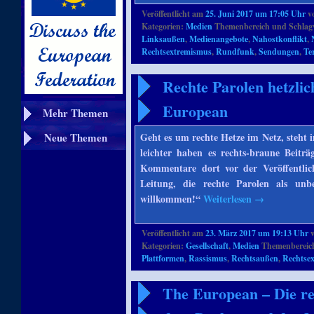
Veröffentlicht am
25. Juni 2017 um 17:05 Uhr
v
Kategorien:
Medien
Themenbereich und Schlag
Linksaußen
,
Medienangebote
,
Nahostkonflikt
,
Rechtsextremismus
,
Rundfunk
,
Sendungen
,
Te
Rechte Parolen hetzli
European
Mehr Themen
Neue Themen
Geht es um rechte Hetze im Netz, steh
leichter haben es rechts-braune Beit
Kommentare dort vor der Veröffentli
Leitung, die rechte Parolen als unbed
willkommen!“
Weiterlesen
→
Veröffentlicht am
23. März 2017 um 19:13 Uhr
Kategorien:
Gesellschaft
,
Medien
Themenbereich
Plattformen
,
Rassismus
,
Rechtsaußen
,
Rechtse
The European – Die r