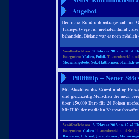
Angebot
Der neue Rundfunkbeitrages soll im G
Transportwege für medialen Inhalt, also
behandeln. Bislang war es noch möglich
Veröffentlicht am
20. Februar 2013 um 08:32 U
Kategorien:
Medien
,
Politik
Themenbereich und
Medienangebote
,
Netz-Plattformen
,
öffentlich-
Piiiiiiiiiip – Neuer S
Mit Abschluss des Crowdfunding-Prozess
und gleichzeitig Menschen die auch berei
über 150.000 Euro für 20 Folgen profes
Mit Hilfe der medialen Nachwuchshoffn
Veröffentlicht am
13. Februar 2013 um 17:47 U
Kategorien:
Medien
Themenbereich und Schlag
Barwasser
,
Internet
,
Journalismus
,
Medienange