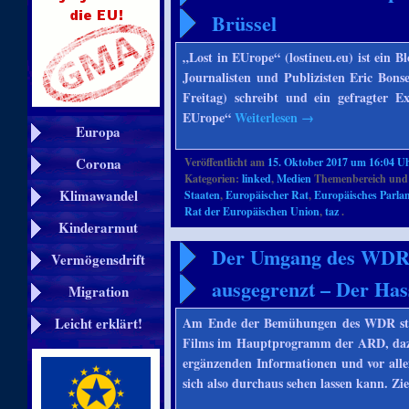
Brüssel
„Lost in EUrope“ (lostineu.eu) ist ein
Journalisten und Publizisten Eric Bons
Freitag) schreibt und ein gefragter E
EUrope“
Weiterlesen
→
Europa
Corona
Veröffentlicht am
15. Oktober 2017 um 16:04 U
Kategorien:
linked
,
Medien
Themenbereich und
Klimawandel
Staaten
,
Europäischer Rat
,
Europäisches Parla
Rat der Europäischen Union
,
taz
.
Kinderarmut
Der Umgang des WDR 
Vermögensdrift
ausgegrenzt – Der Has
Migration
Am Ende der Bemühungen des WDR stan
Leicht erklärt!
Films im Hauptprogramm der ARD, dazu 
ergänzenden Informationen und vor allem 
sich also durchaus sehen lassen kann. Ziel