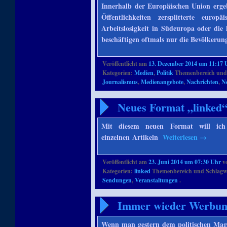
Innerhalb der Europäischen Union ergeb
Öffentlichkeiten zersplitterte euro
Arbeitslosigkeit in Südeuropa oder di
beschäftigen oftmals nur die Bevölkerung
Veröffentlicht am
13. Dezember 2014 um 11:17 
Kategorien:
Medien
,
Politik
Themenbereich und
Journalismus
,
Medienangebote
,
Nachrichten
,
N
Neues Format „linked
Mit diesem neuen Format will ich 
einzelnen Artikeln
Weiterlesen
→
Veröffentlicht am
23. Juni 2014 um 07:30 Uhr
v
Kategorien:
linked
Themenbereich und Schlagw
Sendungen
,
Veranstaltungen
.
Immer wieder Werbung
Wenn man gestern dem politischen Mag