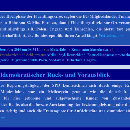
der Hochphase der Flüchtlingskrise, sagten die EU-Mitgliedsländer Finanz
r in Höhe von 82 Mio. Euro zu, damit Flüchtlinge direkt vor Ort verso
nd allerdings z.B. Polen, Ungarn und Tschechien, die hierzu fast ge
irtschaftlich starke Bundesrepublik, ihren Anteil längst
Weiterlesen
→
Dezember 2016 um 08:34 Uhr
von
MisterEde
|->
Kommentar hinterlassen
<-|
emenbereich und Schlagworte:
Afrika
,
Asyl
,
Deutschland
,
Entwicklungszusammenarbe
ration
,
Migrationspolitik
,
Polen
,
Solidarität
,
Tschechien
,
Ungarn
.
aldemokratischer Rück- und Vorausblick
hre Regierungstätigkeit der SPD kennzeichnen sich durch einige Erf
Mindestlohns war ein Meilenstein genauso wie die dauerhafte
aft für hier geborene und aufgewachsene Kinder von Zuwander
 der Rente, also die bessere Anerkennung der Erziehungsleistung oder di
en richtig und auch die Frauenquote für Aufsichtsräte war zumindest ein
n
→