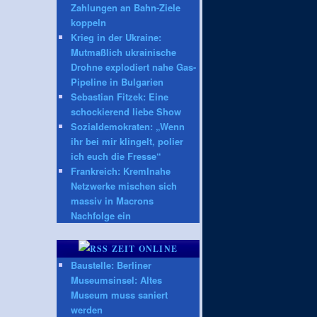
Zahlungen an Bahn-Ziele
koppeln
Krieg in der Ukraine:
Mutmaßlich ukrainische
Drohne explodiert nahe Gas-
Pipeline in Bulgarien
Sebastian Fitzek: Eine
schockierend liebe Show
Sozialdemokraten: „Wenn
ihr bei mir klingelt, polier
ich euch die Fresse“
Frankreich: Kremlnahe
Netzwerke mischen sich
massiv in Macrons
Nachfolge ein
ZEIT ONLINE
Baustelle: Berliner
Museumsinsel: Altes
Museum muss saniert
werden