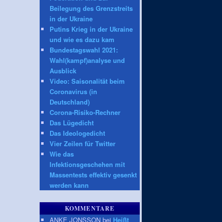
Beilegung des Grenzstreits
in der Ukraine
Putins Krieg in der Ukraine
und wie es dazu kam
Bundestagswahl 2021:
Wahl(kampf)analyse und
Ausblick
Video: Saisonalität beim
Coronavirus (in
Deutschland)
Corona-Risiko-Rechner
Das Lügedicht
Das Ideologedicht
Vier Zeilen für Twitter
Wie das
Infektionsgeschehen mit
Massentests effektiv gesenkt
werden kann
KOMMENTARE
ANKE JONSSON bei
Heißt