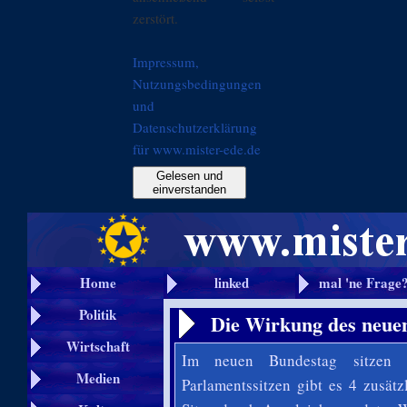
zerstört.
Impressum,
Nutzungsbedingungen
und
Datenschutzerklärung
für www.mister-ede.de
Gelesen und
einverstanden
Home
linked
mal 'ne Frage
Politik
Die Wirkung des neue
Wirtschaft
Im neuen Bundestag sitzen 
Medien
Parlamentssitzen gibt es 4 zusät