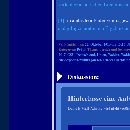
vorläufigen amtlichen Ergebnis au
[4]
Im amtlichen Endergebnis gewin
endgültigen amtlichen Ergebnis a
Veröffentlicht am
22. Oktober 2013 um 15:16 U
Kategorien:
Politik
Themenbereich und Schlagw
2017
,
CSU
,
Deutschland
,
Union
,
Wahlen
,
Wahlr
ede.de/politik/wirkung-des-neuen-wahlrechts/2
Artikelnavigation
Diskussion:
Hinterlasse eine Ant
Deine E-Mail-Adresse wird nicht veröffe