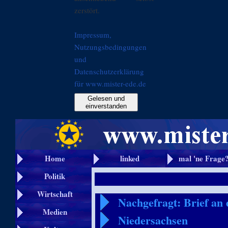
zerstört.
Impressum,
Nutzungsbedingungen
und
Datenschutzerklärung
für www.mister-ede.de
Gelesen und
einverstanden
Home
linked
mal 'ne Frage
Politik
Wirtschaft
Nachgefragt: Brief an
Medien
Niedersachsen