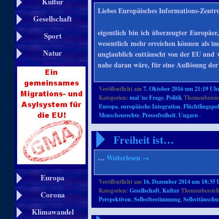
Kultur
Liebes Europäisches Informations-Zentr
Gesellschaft
eigentlich bin ich überzeugter Europäe
Sport
wesentlich mehr erreichen können als im 
Natur
unglaublich enttäuscht von der EU und v
nahe daran wäre, für eine Auflösung d
Veröffentlicht am
7. Oktober 2016 um 21:19 Uh
Kategorien:
mal 'ne Frage
,
Politik
Themenbereic
Europa
,
europäische Integration
,
Flüchtlingspol
Menschenrechte
,
Pressefreiheit
,
Ungarn
.
Freiheit ist…
…
Weiterlesen
→
Europa
Veröffentlicht am
16. Dezember 2014 um 18:35 
Kategorien:
Gesellschaft
,
Kultur
Themenbereich
Corona
Perspektiven
,
Selbstbestimmung
,
Selbsttäusch
Klimawandel