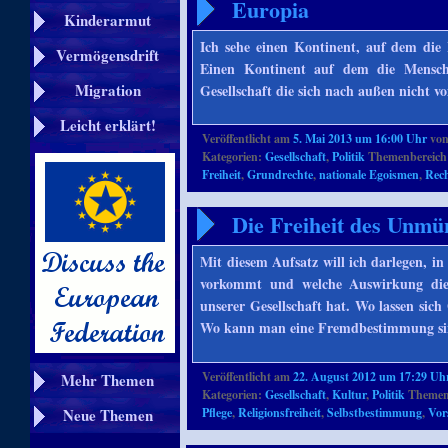
Europia
Kinderarmut
Ich sehe einen Kontinent, auf dem die
Vermögensdrift
Einen Kontinent auf dem die Menschen
Migration
Gesellschaft die sich nach außen nicht 
Leicht erklärt!
Veröffentlicht am
5. Mai 2013 um 16:00 Uhr
vo
Kategorien:
Gesellschaft
,
Politik
Themenbereich
Freiheit
,
Grundrechte
,
nationale Egoismen
,
Rech
Die Freiheit des Unmü
Mit diesem Aufsatz will ich darlegen, in
vorkommt und welche Auswirkung die
unserer Gesellschaft hat. Wo lassen si
Wo kann man eine Fremdbestimmung si
Veröffentlicht am
22. August 2012 um 17:29 Uh
Mehr Themen
Kategorien:
Gesellschaft
,
Kultur
,
Politik
Themenb
Pflege
,
Religionsfreiheit
,
Selbstbestimmung
,
Vor
Neue Themen