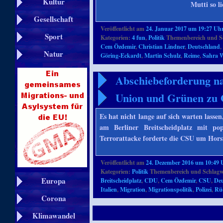
Kultur
Mutti so li
Gesellschaft
Veröffentlicht am
24. Januar 2017 um 19:27 Uh
Sport
Kategorien:
4 fun
,
Politik
Themenbereich und S
Cem Özdemir
,
Christian Lindner
,
Deutschland
Natur
Göring-Eckardt
,
Martin Schulz
,
Reime
,
Sahra 
Abschiebeforderung na
Union und Grünen zu 
Es hat nicht lange auf sich warten lass
am Berliner Breitscheidplatz mit po
Terrorattacke forderte die CSU um Hors
Veröffentlicht am
24. Dezember 2016 um 10:49 
Kategorien:
Politik
Themenbereich und Schlagw
Europa
Breitscheidplatz
,
CDU
,
Cem Özdemir
,
CSU
,
Deu
Italien
,
Migration
,
Migrationspolitik
,
Polizei
,
Rü
Corona
Klimawandel