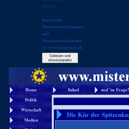
zerstört.
Impressum,
Nutzungsbedingungen
und
Datenschutzerklärung
für www.mister-ede.de
Gelesen und
einverstanden
Home
linked
mal 'ne Frage
Politik
Wirtschaft
Die Kür der Spitzenka
Medien