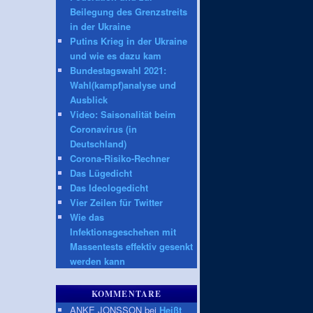
Beilegung des Grenzstreits
in der Ukraine
Putins Krieg in der Ukraine
und wie es dazu kam
Bundestagswahl 2021:
Wahl(kampf)analyse und
Ausblick
Video: Saisonalität beim
Coronavirus (in
Deutschland)
Corona-Risiko-Rechner
Das Lügedicht
Das Ideologedicht
Vier Zeilen für Twitter
Wie das
Infektionsgeschehen mit
Massentests effektiv gesenkt
werden kann
KOMMENTARE
ANKE JONSSON bei
Heißt