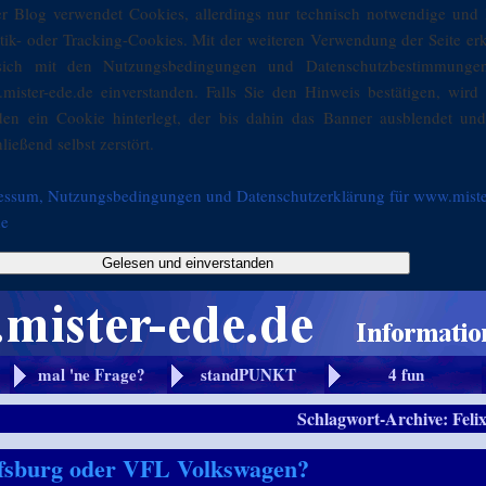
er Blog verwendet Cookies, allerdings nur technisch notwendige und 
stik- oder Tracking-Cookies. Mit der weiteren Verwendung der Seite er
sich mit den Nutzungsbedingungen und Datenschutzbestimmunge
mister-ede.de einverstanden. Falls Sie den Hinweis bestätigen, wird 
den ein Cookie hinterlegt, der bis dahin das Banner ausblendet und
ließend selbst zerstört.
essum, Nutzungsbedingungen und Datenschutzerklärung für www.miste
de
Gelesen und einverstanden
mal 'ne Frage?
standPUNKT
4 fun
Schlagwort-Archive:
Feli
sburg oder VFL Volkswagen?