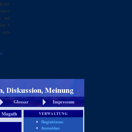
keine
klären
n auf
für 3
 sich
r-
Glossar
Impressum
x Magath
VERWALTUNG
Registrieren
Anmelden