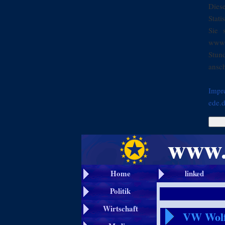
Dies
Stati
Sie 
www.
Stun
ansch
Impr
ede.
Home
linked
Politik
Wirtschaft
VW Wolf