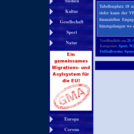
Medien
Tabellenplatz 18 
Kultur
tiefer kann der V
finanziellen Enga
Gesellschaft
hinzugelangen wo e
Sport
Veröffentlicht am
25. 
Natur
Kategorien:
Sport
,
Wi
Fußballvereine
,
Spons
Europa
Corona