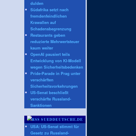
dulden
Südafrika setzt nach
fremdenfeindlichen
Krawallen auf
Schadensbegrenzung
Restaurants geben
reduzierte Mehrwertsteuer
kaum weiter
OpenAI pausiert teils
Entwicklung von KI-Modell
wegen Sicherheitsbedenken
Pride-Parade in Prag unter
verschärften
Sicherheitsvorkehrungen
US-Senat beschließt
verschärfte Russland-
Sanktionen
SUEDDEUTSCHE.DE
USA: US-Senat stimmt für
Gesetz zu Russland-