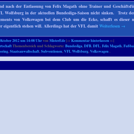
und nach der Entlassung von Felix Magath ohne Trainer und Geschäftsf
FL Wolfsburg in der aktuellen Bundesliga-Saison nicht sinken. Trotz d
gements von Volkswagen bei dem Club um die Ecke, schafft es dieser n
r eigentlich stehen will. Allerdings hat der VFL damit
Weiterlesen
→
Oktober 2012 um 14:08 Uhr
von
MisterEde
|->
Kommentar hinterlassen
<-|
rtschaft
Themenbereich und Schlagworte:
Bundesliga
,
DFB
,
DFL
,
Felix Magath
,
Fußbal
oring
,
Staatsanwaltschaft
,
Subventionen
,
VFL Wolfsburg
,
Volkswagen
.