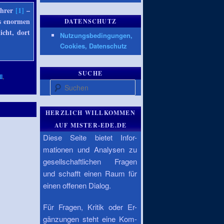
ührer
[1]
–
es enormen
DATENSCHUTZ
icht, dort
Nutzungsbedingungen,
Cookies, Datenschutz
SUCHE
l
,
Suchen
HERZLICH WILLKOMMEN
AUF MISTER-EDE.DE
Diese Seite bietet Infor-
mationen und Analysen zu
gesellschaftlichen Fragen
und schafft einen Raum für
einen offenen Dialog.
Für Fragen, Kritik oder Er-
gänzungen steht eine Kom-