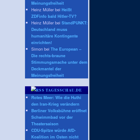
Meinungsfreiheit
Heinz Müller bei
Heißt
ZDFinfo bald Hitler-TV?
Heinz Müller bei
StandPUNKT:
Deutschland muss
humanitäre Kontingente
einrichten!
Simon bei
The European –
Die rechts-braune
Stimmungsmache unter dem
Deckmantel der
Meinungsfreiheit
TAGESSCHAU.DE
Rotes Meer: Wie die Huthi
den Iran-Krieg verändern
Berliner Volksbühne eröffnet
Schwimmbad vor der
Theatersaison
CDU-Spitze würde AfD-
Koalition im Osten nicht