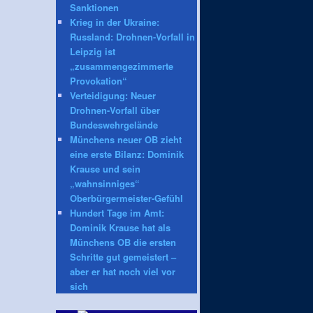
Sanktionen
Krieg in der Ukraine:
Russland: Drohnen-Vorfall in
Leipzig ist
„zusammengezimmerte
Provokation“
Verteidigung: Neuer
Drohnen-Vorfall über
Bundeswehrgelände
Münchens neuer OB zieht
eine erste Bilanz: Dominik
Krause und sein
„wahnsinniges“
Oberbürgermeister-Gefühl
Hundert Tage im Amt:
Dominik Krause hat als
Münchens OB die ersten
Schritte gut gemeistert –
aber er hat noch viel vor
sich