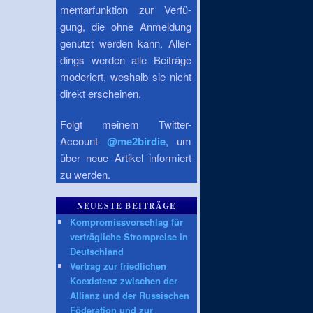
mentarfunktion zur Verfü-
gung, die ohne Anmeldung
genutzt werden kann. Aller-
dings werden alle Beiträge
moderiert, weshalb sie nicht
direkt erscheinen.
Folgt meinem Twitter-
Account
@me2birdie
, um
über neue Artikel informiert
zu werden.
NEUESTE BEITRÄGE
Kompromissvorschlag für
verträgliche Strompreise in
Deutschland
Vertrag zur friedlichen
Koexistenz zwischen der
Allianz und der Russischen
Föderation und zur