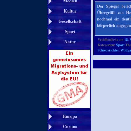
Medien
Der Spiegel beric
Kultur
Übergriffe von He
nochmal ein deutl
Gesellschaft
körperlich angega
Sport
Veröffentlicht am
18. 
Natur
Kategorien:
Sport
The
Schiedsrichter
,
Wolfga
Europa
Corona