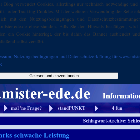
er Blog verwendet Cookies, allerdings nur technisch notwendige und 
stik- oder Tracking-Cookies. Mit der weiteren Verwendung der Seite er
sich mit den Nutzungsbedingungen und Datenschutzbestimmunge
mister-ede.de einverstanden. Falls Sie den Hinweis bestätigen, wird 
den ein Cookie hinterlegt, der bis dahin das Banner ausblendet und
ließend selbst zerstört.
essum, Nutzungsbedingungen und Datenschutzerklärung für www.miste
de
Gelesen und einverstanden
mal 'ne Frage?
standPUNKT
4 fun
Schlagwort-Archive:
Schie
tarks schwache Leistung