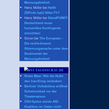
Meinungsfreiheit
Heinz Müller bei
Heißt
ZDFinfo bald Hitler-TV?
Heinz Müller bei
StandPUNKT:
Deutschland muss
humanitäre Kontingente
einrichten!
Simon bei
The European –
Die rechts-braune
Stimmungsmache unter dem
Deckmantel der
Meinungsfreiheit
TAGESSCHAU.DE
Rotes Meer: Wie die Huthi
den Iran-Krieg verändern
Berliner Volksbühne eröffnet
Schwimmbad vor der
Theatersaison
CDU-Spitze würde AfD-
Koalition im Osten nicht