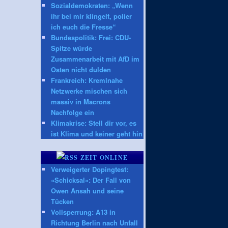
Sozialdemokraten: „Wenn
ihr bei mir klingelt, polier
ich euch die Fresse“
Bundespolitik: Frei: CDU-
Spitze würde
Zusammenarbeit mit AfD im
Osten nicht dulden
Frankreich: Kremlnahe
Netzwerke mischen sich
massiv in Macrons
Nachfolge ein
Klimakrise: Stell dir vor, es
ist Klima und keiner geht hin
ZEIT ONLINE
Verweigerter Dopingtest:
«Schicksal»: Der Fall von
Owen Ansah und seine
Tücken
Vollsperrung: A13 in
Richtung Berlin nach Unfall