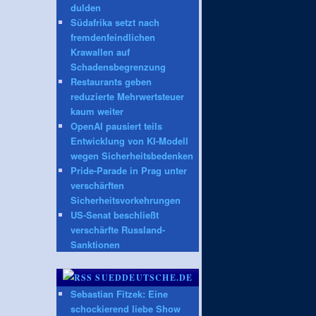
dulden
Südafrika setzt nach
fremdenfeindlichen
Krawallen auf
Schadensbegrenzung
Restaurants geben
reduzierte Mehrwertsteuer
kaum weiter
OpenAI pausiert teils
Entwicklung von KI-Modell
wegen Sicherheitsbedenken
Pride-Parade in Prag unter
verschärften
Sicherheitsvorkehrungen
US-Senat beschließt
verschärfte Russland-
Sanktionen
SUEDDEUTSCHE.DE
Sebastian Fitzek: Eine
schockierend liebe Show