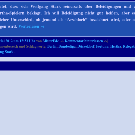
htet, dass sich Wolfgang Stark seinerseits über Beleidigungen und a
rtha-Spielern beklagt. Ich will Beleidigung nicht gut heißen, aber e
icher Unterschied, ob jemand als “Arschloch” bezeichnet wird, oder 
ngen wird.
Weiterlesen
→
Mai 2012 um 15:33 Uhr
von
MisterEde
|->
Kommentar hinterlassen
<-|
menbereich und Schlagworte:
Berlin
,
Bundesliga
,
Düsseldorf
,
Fortuna
,
Hertha
,
Relegat
ng Stark
.