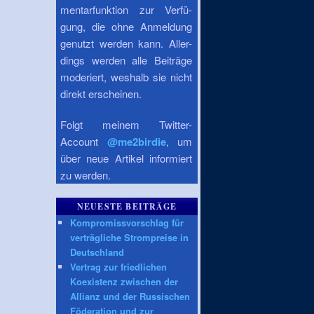
mentarfunktion zur Verfü-
gung, die ohne Anmeldung
genutzt werden kann. Aller-
dings werden alle Beiträge
moderiert, weshalb sie nicht
direkt erscheinen.
Folgt meinem Twitter-
Account
@me2birdie
, um
über neue Artikel informiert
zu werden.
NEUESTE BEITRÄGE
Kompromissvorschlag für
verträgliche Strompreise in
Deutschland
Vertrag zur friedlichen
Koexistenz zwischen der
Allianz und der Russischen
Föderation und zur