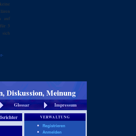
keine
klären
n auf
für 3
 sich
r-
Glossar
Impressum
dsrichter
VERWALTUNG
Registrieren
Anmelden