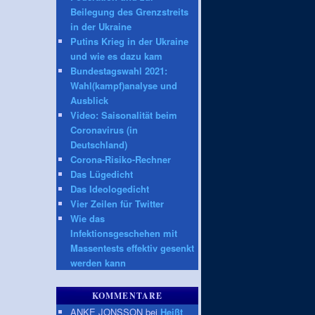
Beilegung des Grenzstreits
in der Ukraine
Putins Krieg in der Ukraine
und wie es dazu kam
Bundestagswahl 2021:
Wahl(kampf)analyse und
Ausblick
Video: Saisonalität beim
Coronavirus (in
Deutschland)
Corona-Risiko-Rechner
Das Lügedicht
Das Ideologedicht
Vier Zeilen für Twitter
Wie das
Infektionsgeschehen mit
Massentests effektiv gesenkt
werden kann
KOMMENTARE
ANKE JONSSON bei
Heißt