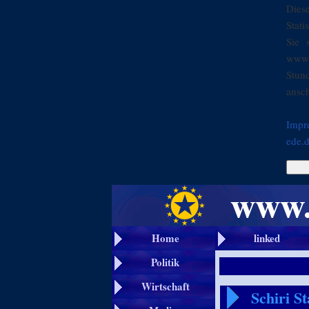
Dies
Stati
Sie 
www.
Stun
ansch
Impr
ede.
Home
linked
Politik
Wirtschaft
Schiri S