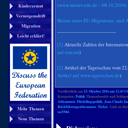
(www.mister-ede.de – 08.10.2016)
Kinderarmut
Vermögensdrift
Skizze eines EU-Migrations- und 
Migration
Leicht erklärt!
[1]
Aktuelle Zahlen der Internation
auf iom.int
)
[2]
Artikel der Tagesschau vom 22
Artikel auf www.tagesschau.de
)
Veröffentlicht am
23. Oktober 2016 um 12:43 U
Kategorien:
Politik
Themenbereich und Schlagw
Abkommen
,
Flüchtlingspolitik
,
Jean-Claude Ju
Rückführungsabkommen
,
Türkei
. Link zu dies
Mehr Themen
eu/5584
.
Artikelnavigation
Neue Themen