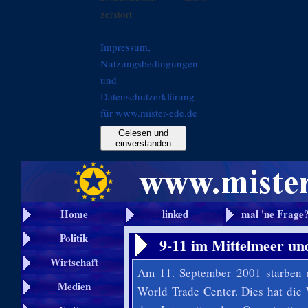
zerstört.
Impressum,
Nutzungsbedingungen
und
Datenschutzerklärung
für www.mister-ede.de
Gelesen und
einverstanden
Home
linked
mal 'ne Frage
Politik
9-11 im Mittelmeer u
Wirtschaft
Am 11. September 2001 starben 
Medien
World Trade Center. Dies hat die