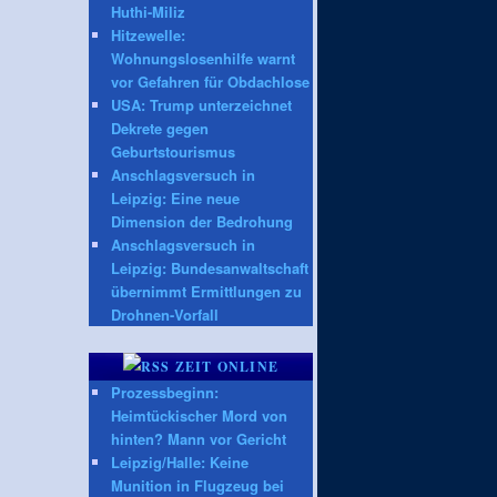
Huthi-Miliz
Hitzewelle:
Wohnungslosenhilfe warnt
vor Gefahren für Obdachlose
USA: Trump unterzeichnet
Dekrete gegen
Geburtstourismus
Anschlagsversuch in
Leipzig: Eine neue
Dimension der Bedrohung
Anschlagsversuch in
Leipzig: Bundesanwaltschaft
übernimmt Ermittlungen zu
Drohnen-Vorfall
ZEIT ONLINE
Prozessbeginn:
Heimtückischer Mord von
hinten? Mann vor Gericht
Leipzig/Halle: Keine
Munition in Flugzeug bei