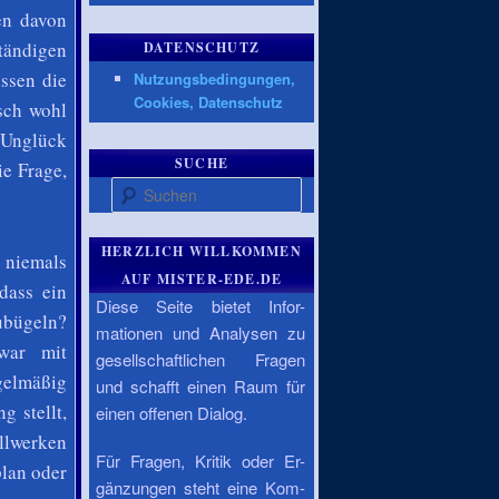
en davon
ändigen
DATENSCHUTZ
issen die
Nutzungsbedingungen,
Cookies, Datenschutz
isch wohl
 Unglück
SUCHE
ie Frage,
Suchen
HERZLICH WILLKOMMEN
 niemals
AUF MISTER-EDE.DE
dass ein
Diese Seite bietet Infor-
ubügeln?
mationen und Analysen zu
war mit
gesellschaftlichen Fragen
gelmäßig
und schafft einen Raum für
g stellt,
einen offenen Dialog.
ellwerken
Für Fragen, Kritik oder Er-
plan oder
gänzungen steht eine Kom-