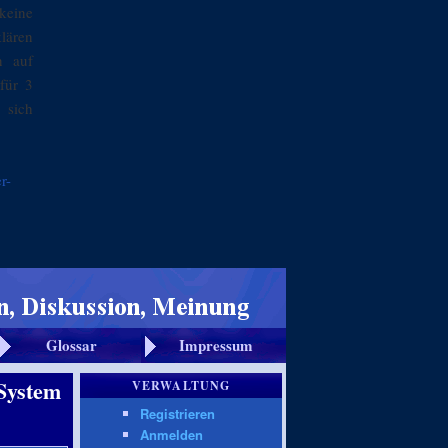
keine
klären
n auf
für 3
 sich
r-
Glossar
Impressum
 System
VERWALTUNG
Registrieren
Anmelden