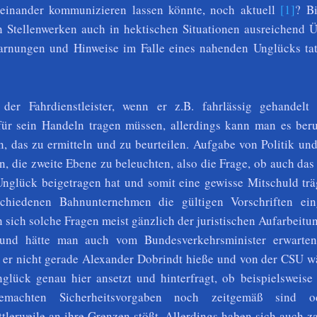
teinander kommunizieren lassen könnte, noch aktuell
[1]
? Bi
 Stellenwerken auch in hektischen Situationen ausreichend Ü
arnungen und Hinweise im Falle eines nahenden Unglücks tat
 der Fahrdienstleister, wenn er z.B. fahrlässig gehandelt 
ür sein Handeln tragen müssen, allerdings kann man es beru
en, das zu ermitteln und zu beurteilen. Aufgabe von Politik u
n, die zweite Ebene zu beleuchten, also die Frage, ob auch da
glück beigetragen hat und somit eine gewisse Mitschuld trä
schiedenen Bahnunternehmen die gültigen Vorschriften ein
 sich solche Fragen meist gänzlich der juristischen Aufarbeitu
und hätte man auch vom Bundesverkehrsminister erwarten
er nicht gerade Alexander Dobrindt hieße und von der CSU wä
lück genau hier ansetzt und hinterfragt, ob beispielsweise
emachten Sicherheitsvorgaben noch zeitgemäß sind o
ttlerweile an ihre Grenzen stößt. Allerdings haben sich auch z