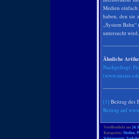
Medien einfach 
haben, den sie 
„System Bahn“ 
untersucht wird,
Ähnliche Artike
Nachgefragt: F
(www.mister-ede
[1]
Beitrag des 
Beitrag auf www
Veröffentlicht am
24. 
Kategorien:
Medien
,
P
Schienennetz
,
Verkehr