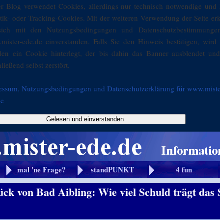
er Blog verwendet Cookies, allerdings nur technisch notwendige und 
stik- oder Tracking-Cookies. Mit der weiteren Verwendung der Seite er
sich mit den Nutzungsbedingungen und Datenschutzbestimmunge
mister-ede.de einverstanden. Falls Sie den Hinweis bestätigen, wird 
den ein Cookie hinterlegt, der bis dahin das Banner ausblendet und
ließend selbst zerstört.
essum, Nutzungsbedingungen und Datenschutzerklärung für www.miste
de
Gelesen und einverstanden
mal 'ne Frage?
standPUNKT
4 fun
ck von Bad Aibling: Wie viel Schuld trägt das