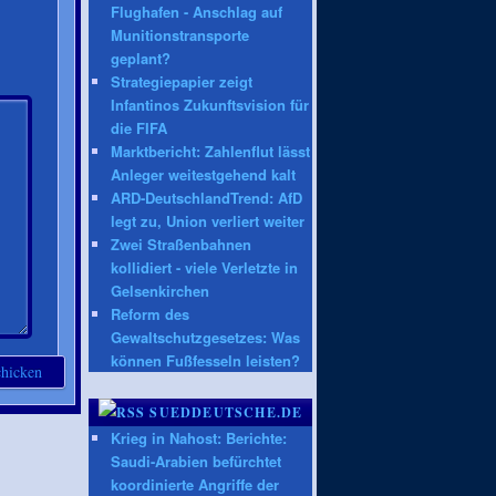
Flughafen - Anschlag auf
Munitionstransporte
geplant?
Strategiepapier zeigt
Infantinos Zukunftsvision für
die FIFA
Marktbericht: Zahlenflut lässt
Anleger weitestgehend kalt
ARD-DeutschlandTrend: AfD
legt zu, Union verliert weiter
Zwei Straßenbahnen
kollidiert - viele Verletzte in
Gelsenkirchen
Reform des
Gewaltschutzgesetzes: Was
können Fußfesseln leisten?
SUEDDEUTSCHE.DE
Krieg in Nahost: Berichte:
Saudi-Arabien befürchtet
koordinierte Angriffe der