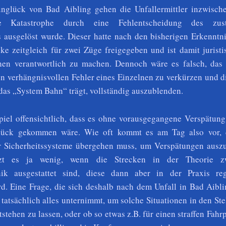
glück von Bad Aibling gehen die Unfallermittler inzwisch
e Katastrophe durch eine Fehlentscheidung des zust
rs ausgelöst wurde. Dieser hatte nach den bisherigen Erkenntn
cke zeitgleich für zwei Züge freigegeben und ist damit
jurist
hen verantwortlich zu machen. Dennoch wäre es falsch, das
sen verhängnisvollen Fehler eines Einzelnen zu verkürzen und d
 das „System Bahn“ trägt, vollständig auszublenden.
piel offensichtlich, dass es ohne vorausgegangene Verspätung
lück gekommen wäre. Wie oft kommt es am Tag also vor, 
er Sicherheitssysteme übergehen muss, um Verspätungen ausz
t es ja wenig, wenn die Strecken in der Theorie z
hnik ausgestattet sind, diese dann aber in der Praxis re
rd. Eine Frage, die sich deshalb nach dem Unfall in Bad Aiblin
 tatsächlich alles unternimmt, um solche Situationen in den St
ntstehen zu lassen, oder ob so etwas z.B. für einen straffen Fahr