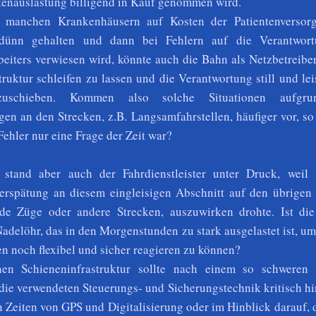
kenauslastung billigend in Kauf genommen wird.
 manchen Krankenhäusern auf Kosten der Patientenversor
 dünn gehalten und dann bei Fehlern auf die Verantwor
beiters verwiesen wird, könnte auch die Bahn als Netzbetreibe
struktur schleifen zu lassen und die Verantwortung still und lei
bzuschieben. Kommen also solche Situationen aufgr
gen an den Strecken, z.B. Langsamfahrstellen, häufiger vor, so
ehler nur eine Frage der Zeit war?
 stand aber auch der Fahrdienstleister unter Druck, weil 
rspätung an diesem eingleisigen Abschnitt auf den übrigen 
nde Züge oder andere Strecken, auszuwirken drohte. Ist die
adelöhr, das in den Morgenstunden zu stark ausgelastet ist, um
n noch flexibel und sicher reagieren zu können?
en Schieneninfrastruktur sollte nach einem so schweren
 die verwendeten Steuerungs- und Sicherungstechnik kritisch hi
in Zeiten von GPS und Digitalisierung oder im Hinblick darauf,