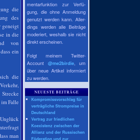
mentarfunktion zur Verfü-
gung die
gung, die ohne Anmeldung
tung des
genutzt werden kann. Aller-
r geneigt
dings werden alle Beiträge
se in die
moderiert, weshalb sie nicht
direkt erscheinen.
und von
 dass ein
Folgt meinem Twitter-
Account
@me2birdie
, um
über neue Artikel informiert
sich die
zu werden.
Verkehr,
NEUESTE BEITRÄGE
 Strecke
Kompromissvorschlag für
 im Falle
verträgliche Strompreise in
Deutschland
 Unglück
Vertrag zur friedlichen
Koexistenz zwischen der
nterfragt
Allianz und der Russischen
 dass man
Föderation und zur