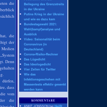
eten die
Beilegung des Grenzstreits
in der Ukraine
berblick
Putins Krieg in der Ukraine
sächlich
und wie es dazu kam
Bundestagswahl 2021:
Wahl(kampf)analyse und
Ausblick
hat, die
Video: Saisonalität beim
higt der
Coronavirus (in
nd Medien
Deutschland)
Corona-Risiko-Rechner
s „System
Das Lügedicht
gt. Denn
Das Ideologedicht
gehalten
Vier Zeilen für Twitter
ng.
Wie das
Infektionsgeschehen mit
 dürfen,
Massentests effektiv gesenkt
re, dass
werden kann
 die vom
der die
KOMMENTARE
ANKE JONSSON bei
Heißt
ahlreiche