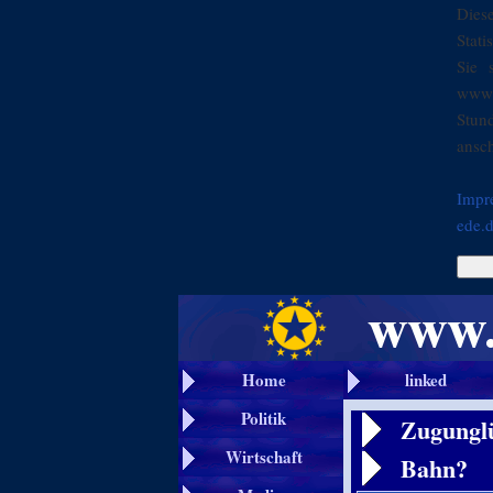
Dies
Stati
Sie 
www.
Stun
ansch
Impr
ede.
Home
linked
Politik
Zugunglü
Wirtschaft
Bahn?