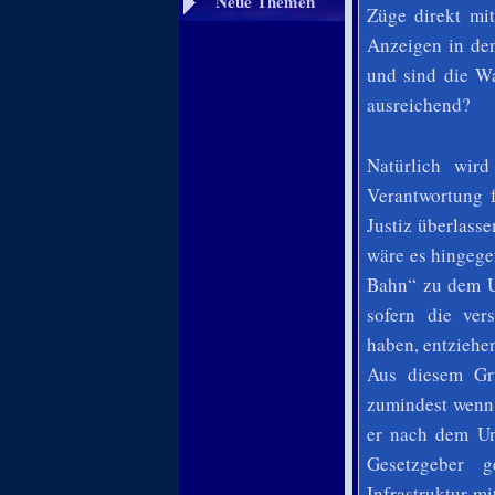
Neue Themen
Züge direkt mi
Anzeigen in den
und sind die W
ausreichend?
Natürlich wird
Verantwortung f
Justiz überlass
wäre es hingege
Bahn“ zu dem Un
sofern die ver
haben, entziehen
Aus diesem Gr
zumindest wenn 
er nach dem Ung
Gesetzgeber g
Infrastruktur mi