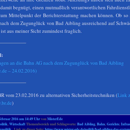
damit begnügt, einen mutmaßlich verantwortlichen Fahrdienstl
zum Mittelpunkt der Berichterstattung machen können. Ob so 
nach dem Zugunglück von Bad Aibling ausreichend auf Schwä
 ist aus meiner Sicht zumindest fraglich.
l:
ragen an die Bahn AG nach dem Zugunglück von Bad Aibling
.de – 24.02.2016)
BR vom 23.02.2016 zu alternativen Sicherheitstechniken (
Link 
.br.de
)
Februar 2016 um 14:49 Uhr
von
MisterEde
olitik
,
Wirtschaft
Themenbereich und Schlagworte:
Bad Aibling
,
Bahn
,
Gerichte
,
Infra
spolitik
. Link zu dieser Seite:
https://www.mister-ede.de/politik/bad-aibling-das-system