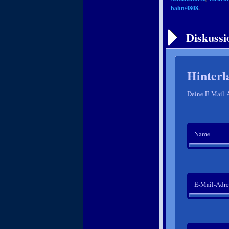
bahn/4808
.
Artikelnavigation
Diskussi
Hinterl
Deine E-Mail-Ad
Name
E-Mail-Adre