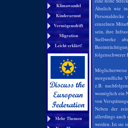
eine hohe Strec
Klimawandel
Ähnlich wie in
Kinderarmut
Personaldecke
einzelnen Mitar
Vermögensdrift
sein, ihre Infra
Migration
Stellwerke a
Leicht erklärt!
Beeinträchtigun
folgenschwerer F
Möglicherweise
morgendliche Ve
z.B. nachfolge
womöglich ein N
von Verspätunge
Neben der rein
allerdings auch
Mehr Themen
werden. Ist sie 