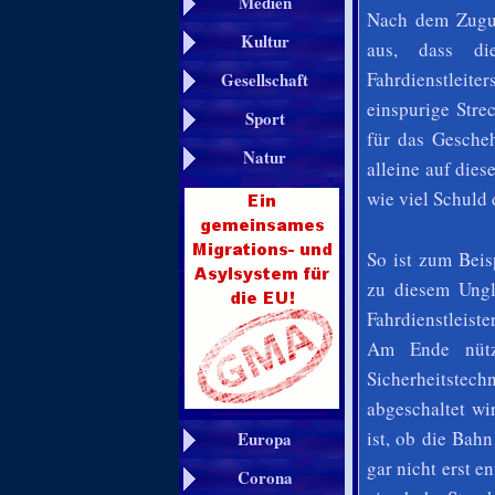
Medien
Nach dem Zugun
Kultur
aus, dass di
Fahrdienstleite
Gesellschaft
einspurige Stre
Sport
für das Gesche
Natur
alleine auf die
wie viel Schuld
So ist zum Beis
zu diesem Ung
Fahrdienstleist
Am Ende nütz
Sicherheitstec
abgeschaltet wi
ist, ob die Bahn
Europa
gar nicht erst e
Corona