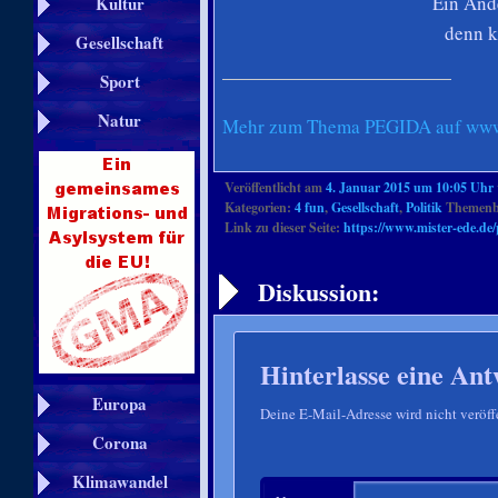
Ein And
Kultur
denn k
Gesellschaft
Sport
Natur
Mehr zum Thema PEGIDA auf www.
Veröffentlicht am
4. Januar 2015 um 10:05 Uhr
Kategorien:
4 fun
,
Gesellschaft
,
Politik
Themenbe
Link zu dieser Seite:
https://www.mister-ede.de/
Artikelnavigation
Diskussion:
Hinterlasse eine Ant
Europa
Deine E-Mail-Adresse wird nicht veröffe
Corona
Klimawandel