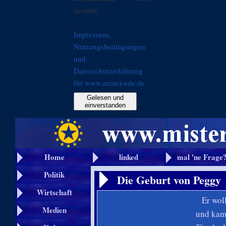
zerstört.
Impressum,
Nutzungsbedingungen
und
Datenschutzerklärung
für www.mister-ede.de
Gelesen und
einverstanden
Home
linked
mal 'ne Frage
Politik
Die Geburt von Peggy
Wirtschaft
Er wol
Medien
und kam