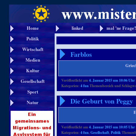
Home
linked
mal 'ne Frage
Politik
Wirtschaft
Farblos
Medien
Griec
Kultur
Veröffentlicht am
4. Januar 2015 um 10:06 Uhr
Gesellschaft
Kategorien:
4 fun
Themenbereich und Schlagwo
Sport
Die Geburt von Peggy
Natur
E
Veröffentlicht am
4. Januar 2015 um 10:05 Uhr
Kategorien:
4 fun
,
Gesellschaft
,
Politik
Themenbe