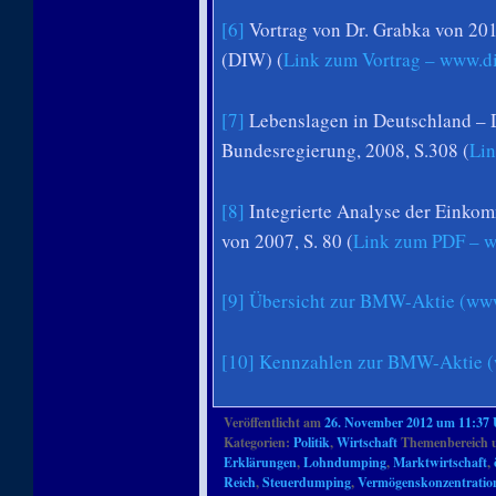
[6]
Vortrag von Dr. Grabka von 20
(DIW) (
Link zum Vortrag – www.d
[7]
Lebenslagen in Deutschland – D
Bundesregierung, 2008, S.308 (
Li
[8]
Integrierte Analyse der Einko
von 2007, S. 80 (
Link zum PDF – 
[9]
Übersicht zur BMW-Aktie (www
[10]
Kennzahlen zur BMW-Aktie (
Veröffentlicht am
26. November 2012 um 11:37
Kategorien:
Politik
,
Wirtschaft
Themenbereich 
Erklärungen
,
Lohndumping
,
Marktwirtschaft
,
Reich
,
Steuerdumping
,
Vermögenskonzentratio