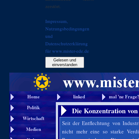
zerstört.
Impressum,
Nutzungsbedingungen
und
Datenschutzerklärung
für www.mister-ede.de
Gelesen und
einverstanden
Home
linked
mal 'ne Frage
Politik
Die Konzentration vo
Wirtschaft
Seit der Entflechtung von Indus
Medien
nicht mehr eine so starke Ver