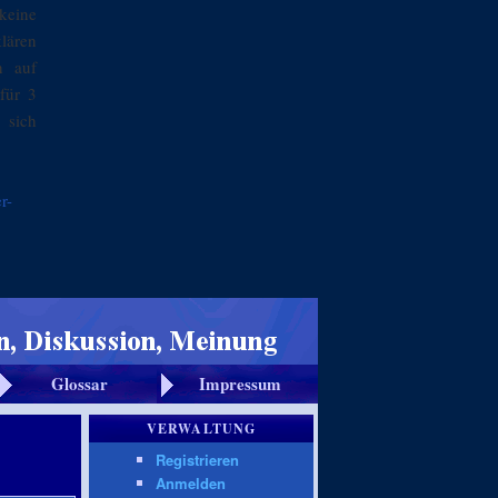
keine
klären
n auf
für 3
 sich
r-
Glossar
Impressum
VERWALTUNG
Registrieren
Anmelden