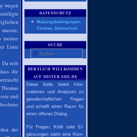
hy wegen
eteiligte
DATENSCHUTZ
öglichen
Nutzungsbedingungen,
Cookies, Datenschutz
n musste,
s meiner
SUCHE
er Linie
Suchen
Da teilt
HERZLICH WILLKOMMEN
dass die
AUF MISTER-EDE.DE
berrascht
Diese Seite bietet Infor-
g Thomas
mationen und Analysen zu
usste und
gesellschaftlichen Fragen
solutes
und schafft einen Raum für
einen offenen Dialog.
Für Fragen, Kritik oder Er-
rden der
gänzungen steht eine Kom-