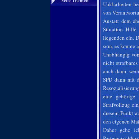
Neue Themen
Unklarheiten be
von Verantwortu
Anstatt dem eh
Situation Hilfe
liegenden ein. 
sein, es könnte 
Unabhängig von 
nicht strafbare
auch dann, wenn
SPD dann mit di
Resozialisierun
eine gehörige 
Strafvollzug ei
diesem Punkt au
den eigenen Maß
Daher gehe ic
Parteiausschluss