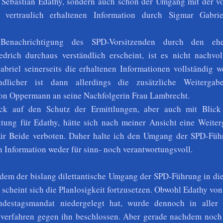
 Sebastian Edathy, sondern auch schon der Umgang mit der v
h vertraulich erhaltenen Information durch Sigmar Gabrie
enachrichtigung des SPD-Vorsitzenden durch den ehe
edrich durchaus verständlich erscheint, ist es nicht nachvol
briel seinerseits die erhaltenen Informationen vollständig w
ndlicher ist dann allerdings die zusätzliche Weitergab
on Oppermann an seine Nachfolgerin Frau Lambrecht.
ck auf den Schutz der Ermittlungen, aber auch mit Blick
ung für Edathy, hätte sich nach meiner Ansicht eine Weiter
für Beide verboten. Daher halte ich den Umgang der SPD-Füh
n Information weder für sinn- noch verantwortungsvoll.
em der bislang dilettantische Umgang der SPD-Führung in die
 scheint sich die Planlosigkeit fortzusetzen. Obwohl Edathy von
ndestagsmandat niedergelegt hat, wurde dennoch in aller 
sverfahren gegen ihn beschlossen. Aber gerade nachdem noch 