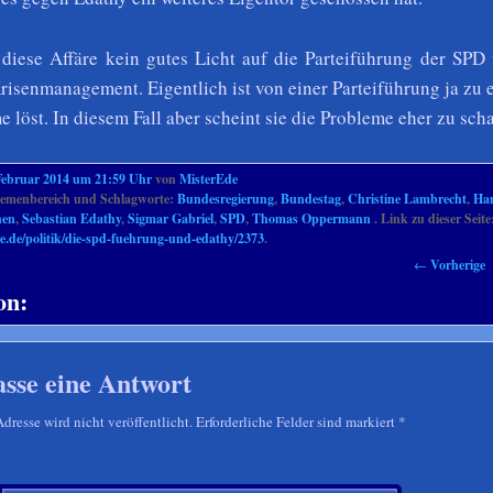
 diese Affäre kein gutes Licht auf die Parteiführung der SPD
risenmanagement. Eigentlich ist von einer Parteiführung ja zu 
e löst. In diesem Fall aber scheint sie die Probleme eher zu scha
Februar 2014 um 21:59 Uhr
von
MisterEde
menbereich und Schlagworte:
Bundesregierung
,
Bundestag
,
Christine Lambrecht
,
Han
nen
,
Sebastian Edathy
,
Sigmar Gabriel
,
SPD
,
Thomas Oppermann
. Link zu dieser Seite
e.de/politik/die-spd-fuehrung-und-edathy/2373
.
←
Vorherige
on:
asse eine Antwort
resse wird nicht veröffentlicht. Erforderliche Felder sind markiert
*