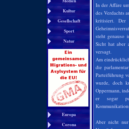
Medien
In der Affäre 
Kultur
des Verdachts a
kritisiert. De
Gesellschaft
Geheimnisverra
Sport
steht genauso i
Natur
Sicht hat aber
versagt.
Am eindrücklich
die parlamentar
Parteiführung v
wurde, doch ku
Oppermann, inde
er sogar pe
Kommunikations
Europa
Aber nicht nu
Corona