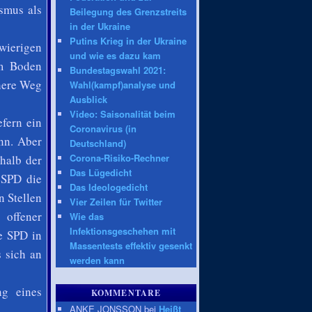
smus als
Beilegung des Grenzstreits
in der Ukraine
Putins Krieg in der Ukraine
wierigen
und wie es dazu kam
am Boden
Bundestagswahl 2021:
here Weg
Wahl(kampf)analyse und
Ausblick
Video: Saisonalität beim
efern ein
Coronavirus (in
nn. Aber
Deutschland)
Corona-Risiko-Rechner
rhalb der
Das Lügedicht
 SPD die
Das Ideologedicht
n Stellen
Vier Zeilen für Twitter
 offener
Wie das
Infektionsgeschehen mit
ie SPD in
Massentests effektiv gesenkt
 sich an
werden kann
g eines
KOMMENTARE
ANKE JONSSON bei
Heißt