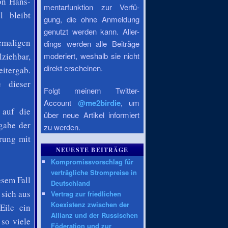
on Hans-
mentarfunktion zur Verfü-
l bleibt
gung, die ohne Anmeldung
genutzt werden kann. Aller-
maligen
dings werden alle Beiträge
lziehbar,
moderiert, weshalb sie nicht
direkt erscheinen.
eitergab.
e dieser
Folgt meinem Twitter-
Account
@me2birdie
, um
 auf die
über neue Artikel informiert
gabe der
zu werden.
rung mit
NEUESTE BEITRÄGE
Kompromissvorschlag für
verträgliche Strompreise in
sem Fall
Deutschland
 sich aus
Vertrag zur friedlichen
Koexistenz zwischen der
Eile ein
Allianz und der Russischen
so viele
Föderation und zur