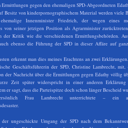
um Ermittlungen gegen den ehemaligen SPD-Abgeordneten Edat
uf Besitz von kinderpornographischem Material werden viele B
r ehemalige Innenminister Friedrich, der wegen eines m
ts
von seiner jetzigen Position als Agrarminister zurücktrete
n der Kritik wie die verschiedenen Ermittlungsbehörden. Au
 auch ebenso die Führung der SPD in dieser Affäre auf ganz
sten erkennt man dies meines Erachtens an zwei Erklärungen. 
ische Geschäftsführerin der SPD, Christine Lambrecht, mit, 
on der Nachricht über die Ermittlungen gegen Edathy völlig ü
rze Zeit später widerspricht in einer anderen Erklärun
m er sagt, dass die Parteispitze doch schon länger Bescheid w
rsönlich Frau Lambrecht unterrichtete – ein ab
desaster.
r der ungeschickte Umgang der SPD nach dem Bekanntwe