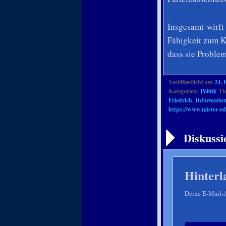
Insgesamt wirft
Fähigkeit zum K
dass sie Problem
Veröffentlicht am
24. 
Kategorien:
Politik
The
Friedrich
,
Informatio
https://www.mister-ed
Artikelnavigation
Diskussi
Hinterl
Deine E-Mail-Ad