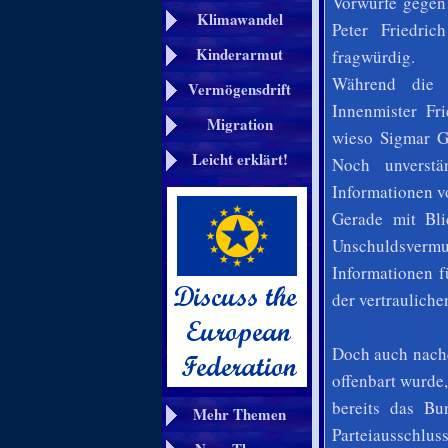
Vorwürfe gegen
Klimawandel
Peter Friedric
Kinderarmut
fragwürdig.
Während die B
Vermögensdrift
Innenmister Fri
Migration
wieso Sigmar Ga
Leicht erklärt!
Noch unverstä
Informationen v
Gerade mit Bli
Unschuldsvermut
Informationen 
der vertrauliche
Doch auch nachd
offenbart wurde,
bereits das Bu
Mehr Themen
Parteiausschlus