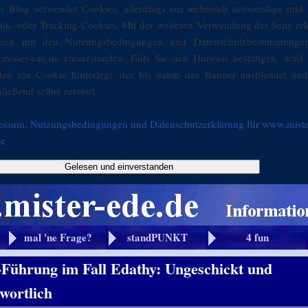
er Blog verwendet Cookies, allerdings nur technisch notwendige und 
stik- oder Tracking-Cookies. Mit der weiteren Verwendung der Seite er
sich mit den Nutzungsbedingungen und Datenschutzbestimmunge
mister-ede.de einverstanden. Falls Sie den Hinweis bestätigen, wird 
den ein Cookie hinterlegt, der bis dahin das Banner ausblendet und
ließend selbst zerstört.
essum, Nutzungsbedingungen und Datenschutzerklärung für www.miste
de
Gelesen und einverstanden
mal 'ne Frage?
standPUNKT
4 fun
Führung im Fall Edathy: Ungeschickt und
wortlich