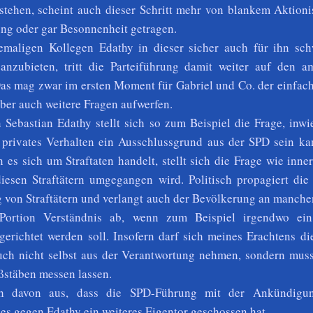
stehen, scheint auch dieser Schritt mehr von blankem Aktioni
ng oder gar Besonnenheit getragen.
emaligen Kollegen Edathy in dieser sicher auch für ihn sch
 anzubieten, tritt die Parteiführung damit weiter auf den 
Das mag zwar im ersten Moment für Gabriel und Co. der einfac
aber auch weitere Fragen aufwerfen.
Sebastian Edathy stellt sich so zum Beispiel die Frage, inwi
s privates Verhalten ein Ausschlussgrund aus der SPD sein ka
 es sich um Straftaten handelt, stellt sich die Frage wie inne
esen Straftätern umgegangen wird. Politisch propagiert die
g von Straftätern und verlangt auch der Bevölkerung an manche
Portion Verständnis ab, wenn zum Beispiel irgendwo ein
ngerichtet werden soll. Insofern darf sich meines Erachtens d
ch nicht selbst aus der Verantwortung nehmen, sondern muss
stäben messen lassen.
h davon aus, dass die SPD-Führung mit der Ankündigun
es gegen Edathy ein weiteres Eigentor geschossen hat.