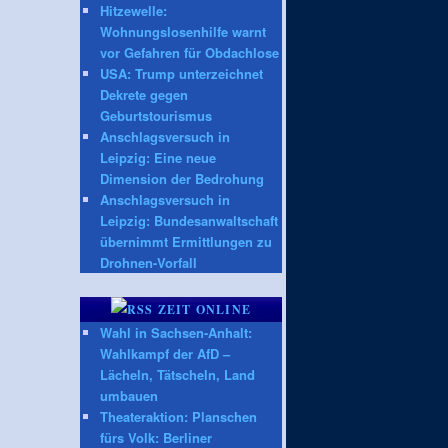
Hitzewelle:
Wohnungslosenhilfe warnt
vor Gefahren für Obdachlose
USA: Trump unterzeichnet
Dekrete gegen
Geburtstourismus
Anschlagsversuch in
Leipzig: Eine neue
Dimension der Bedrohung
Anschlagsversuch in
Leipzig: Bundesanwaltschaft
übernimmt Ermittlungen zu
Drohnen-Vorfall
ZEIT ONLINE
Wahl in Sachsen-Anhalt:
Wahlkampf der AfD –
Lächeln, Tätscheln, Land
umbauen
Theateraktion: Planschen
fürs Volk: Berliner