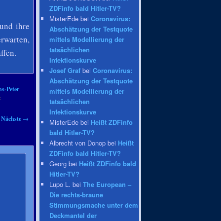
ZDFinfo bald Hitler-TV?
MisterEde bei
Coronavirus:
 und ihre
Abschätzung der Testquote
erwarten,
mittels Modellierung der
tatsächlichen
ffen.
Infektionskurve
Josef Graf
bei
Coronavirus:
Abschätzung der Testquote
s-Peter
mittels Modellierung der
:
tatsächlichen
Infektionskurve
Nächste
→
MisterEde bei
Heißt ZDFinfo
bald Hitler-TV?
Albrecht von Donop bei
Heißt
ZDFinfo bald Hitler-TV?
Georg bei
Heißt ZDFinfo bald
Hitler-TV?
Lupo L. bei
The European –
Die rechts-braune
Stimmungsmache unter dem
Deckmantel der