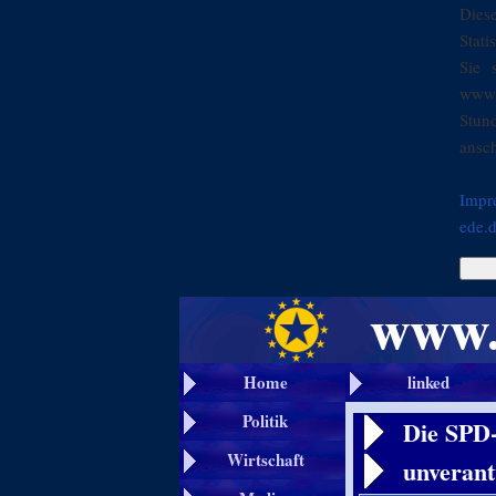
Dies
Stati
Sie 
www.
Stun
ansch
Impr
ede.
Home
linked
Politik
Die SPD-
Wirtschaft
unverant