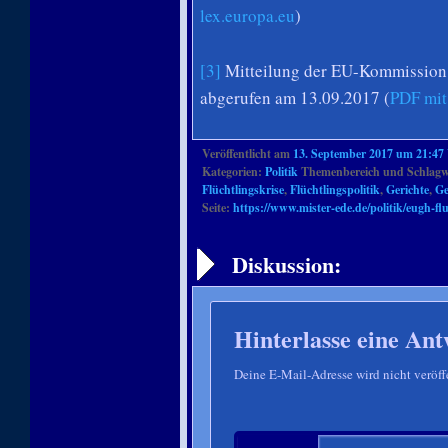
lex.europa.eu
)
[3]
Mitteilung der EU-Kommission 
abgerufen am 13.09.2017 (
PDF mit
Veröffentlicht am
13. September 2017 um 21:47
Kategorien:
Politik
Themenbereich und Schlagw
Flüchtlingskrise
,
Flüchtlingspolitik
,
Gerichte
,
Ge
Seite:
https://www.mister-ede.de/politik/eugh-fl
Artikelnavigation
Diskussion:
Hinterlasse eine Ant
Deine E-Mail-Adresse wird nicht veröffe