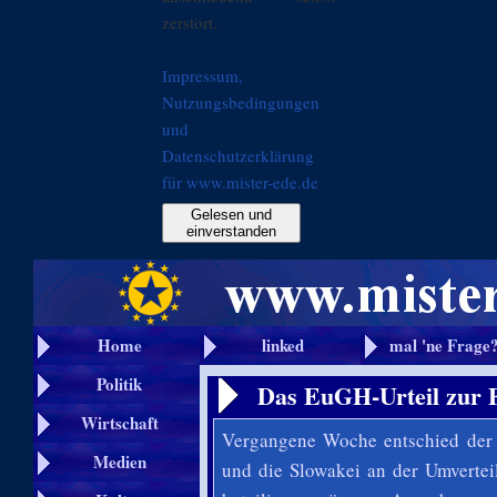
zerstört.
Impressum,
Nutzungsbedingungen
und
Datenschutzerklärung
für www.mister-ede.de
Gelesen und
einverstanden
Home
linked
mal 'ne Frage
Politik
Das EuGH-Urteil zur F
Wirtschaft
Vergangene Woche entschied der 
Medien
und die Slowakei an der Umvertei