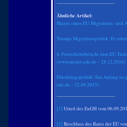
Ähnliche Artikel:
Skizze eines EU-Migrations- und 
Trumps Migrationspolitik: Er eife
4. Fortschrittsbericht zum EU-Tü
(www.mister-ede.de – 28.12.2016)
Flüchtlingspolitik: Ein Anfang ist
ede.de – 22.09.2015)
[1]
Urteil des EuGH vom 06.09.201
[2]
Beschluss des Rates der EU vo