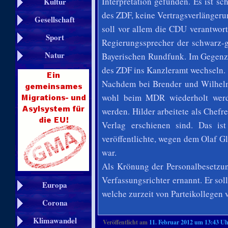
Interpretation gefunden. Es ist sc
Kultur
des ZDF, keine Vertragsverlängerun
Gesellschaft
soll vor allem die CDU verantwor
Sport
Regierungssprecher der schwarz-g
Natur
Bayerischen Rundfunk. Im Gegenzu
des ZDF ins Kanzleramt wechseln.
Nachdem bei Brender und Wilhelm 
wohl beim MDR wiederholt werde
werden. Hilder arbeitete als Chef
Verlag erschienen sind. Das is
veröffentlichte, wegen dem Olaf Gl
war.
Als Krönung der Personalbesetzu
Verfassungsrichter ernannt. Er so
Europa
welche zurzeit von Parteikollegen 
Corona
Klimawandel
Veröffentlicht am
11. Februar 2012 um 13:43 U