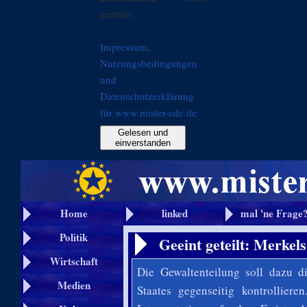
zerstört.
Impressum,
Nutzungsbedingungen
und
Datenschutzerklärung
für www.mister-ede.de
Gelesen und
einverstanden
Home
linked
mal 'ne Frage
Politik
Geeint geteilt: Merkel
Wirtschaft
Die Gewaltenteilung soll dazu d
Medien
Staates gegenseitig kontrollier