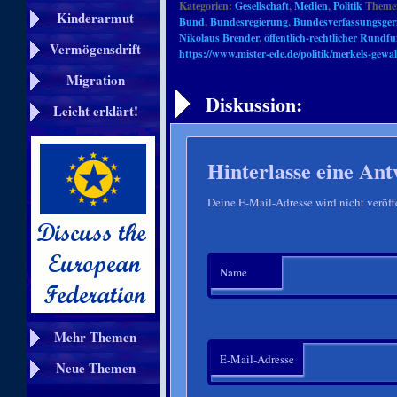
Kategorien:
Gesellschaft
,
Medien
,
Politik
Themen
Kinderarmut
Bund
,
Bundesregierung
,
Bundesverfassungsger
Nikolaus Brender
,
öffentlich-rechtlicher Rundf
Vermögensdrift
https://www.mister-ede.de/politik/merkels-gewal
Artikelnavigation
Migration
Diskussion:
Leicht erklärt!
Hinterlasse eine Ant
Deine E-Mail-Adresse wird nicht veröffe
Name
Mehr Themen
E-Mail-Adresse
Neue Themen