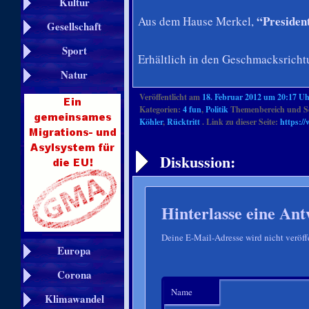
Kultur
“President
Aus dem Hause Merkel,
Gesellschaft
Sport
Erhältlich in den Geschmacksricht
Natur
Veröffentlicht am
18. Februar 2012 um 20:17 U
Kategorien:
4 fun
,
Politik
Themenbereich und S
Köhler
,
Rücktritt
. Link zu dieser Seite:
https://
Artikelnavigation
Diskussion:
Hinterlasse eine Ant
Deine E-Mail-Adresse wird nicht veröffe
Europa
Corona
Name
Klimawandel