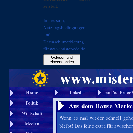
zerstört.
Impressum,
Nutzungsbedingungen
und
Datenschutzerklärung
für www.mister-ede.de
Gelesen und
einverstanden
Home
linked
mal 'ne Frage
Politik
Aus dem Hause Merkel 
Wirtschaft
Wenn es mal wieder schnell geh
Medien
bleibt! Das feine extra für zwisch