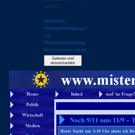
zerstört.
Impressum,
Nutzungsbedingungen
und
Datenschutzerklärung
für www.mister-ede.de
Gelesen und
einverstanden
Home
linked
mal 'ne Frage
Politik
Wirtschaft
Nach 9/11 nun 11/9 – 
Medien
Heute Nacht um 3:30 Uhr ahnte ich Bö