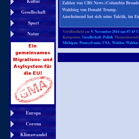
Kultur
Zahlen von CBS News (Columbia Broadcas
Wahlsieg von Donald Trump.
Gesellschaft
Anscheinend hat sich seine Taktik, im
Sport
Veröffentlicht am
9. November 2016 um 07:45 
Natur
Kategorien:
Gesellschaft
,
Politik
Themenbereich
Michigan
,
Pennsylvania
,
USA
,
Wahlen
,
Wahlen 
Europa
Corona
Klimawandel