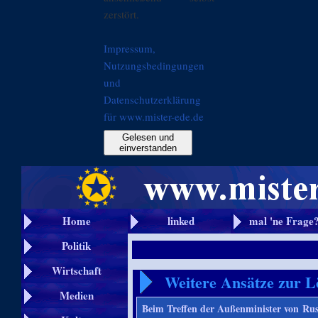
zerstört.
Impressum,
Nutzungsbedingungen
und
Datenschutzerklärung
für www.mister-ede.de
Gelesen und
einverstanden
Home
linked
mal 'ne Frage
Politik
Wirtschaft
Weitere Ansätze zur L
Medien
Beim Treffen der Außenminister von Rus