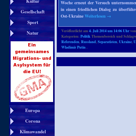
Kultur
Woche erneut der Versuch unternommen,
in einen friedlichen Dialog zu überfüh
Gesellschaft
Ost-Ukraine
Weiterlesen
→
Sport
Veröffentlicht am
4. Juli 2014 um 14:06 Uhr
vo
Natur
Kategorien:
Politik
Themenbereich und Schlagw
Referenden
,
Russland
,
Separatisten
,
Ukraine
,
U
Wladimir Putin
.
Europa
Corona
Klimawandel