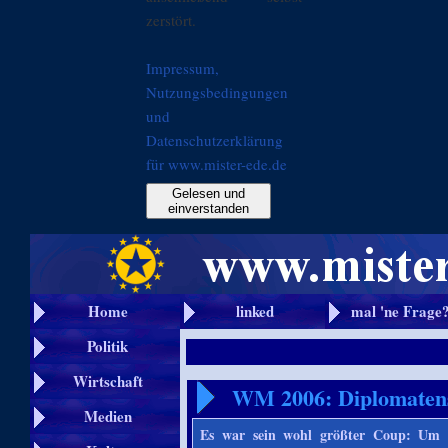
zerstört.
Impressum,
Nutzungsbedingungen
und
Datenschutzerklärung
für www.mister-ede.de
Gelesen und
einverstanden
Home
linked
mal 'ne Frage
Politik
Wirtschaft
WM 2006: Diplomatens
Medien
Es war sein wohl größter Coup: Um d