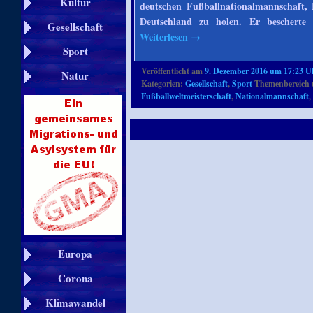
Kultur
deutschen Fußballnationalmannschaft, 
Deutschland zu holen. Er beschert
Gesellschaft
Weiterlesen
→
Sport
Veröffentlicht am
9. Dezember 2016 um 17:23 U
Natur
Kategorien:
Gesellschaft
,
Sport
Themenbereich 
Fußballweltmeisterschaft
,
Nationalmannschaft
Europa
Corona
Klimawandel